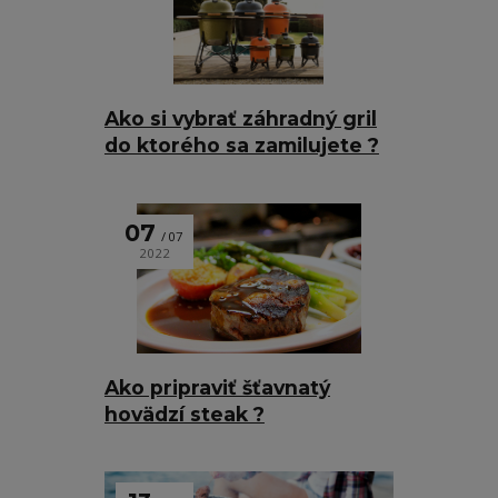
Ako si vybrať záhradný gril
do ktorého sa zamilujete ?
07
07
2022
Ako pripraviť šťavnatý
hovädzí steak ?