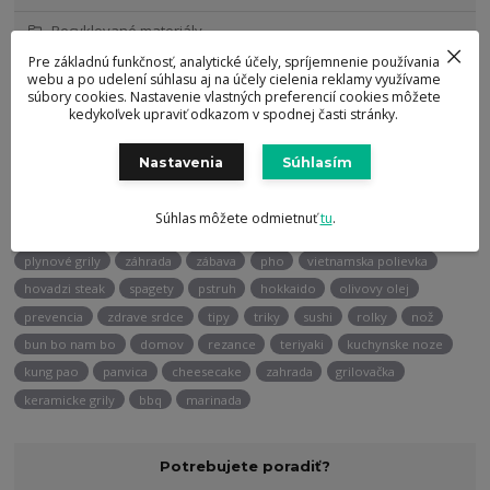
Recyklované materiály
Pre základnú funkčnosť, analytické účely, spríjemnenie používania
Ocenenia
webu a po udelení súhlasu aj na účely cielenia reklamy využívame
súbory cookies. Nastavenie vlastných preferencií cookies môžete
kedykoľvek upraviť odkazom v spodnej časti stránky.
Štítky blogu
Nastavenia
Súhlasím
recept
grilovanie
party
maso
leto
vietnam
gril
rady
ryža
omacka
wok
grill
kebab
zlava
hrniec
Súhlas môžete odmietnuť
tu
.
hrnce
recyklovany material
grily na uhlie
elektrické grily
plynové grily
záhrada
zábava
pho
vietnamska polievka
hovadzi steak
spagety
pstruh
hokkaido
olivovy olej
prevencia
zdrave srdce
tipy
triky
sushi
rolky
nož
bun bo nam bo
domov
rezance
teriyaki
kuchynske noze
kung pao
panvica
cheesecake
zahrada
grilovačka
keramicke grily
bbq
marinada
Potrebujete poradiť?