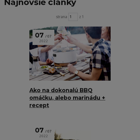
Najnovšie články
strana
z 1
07
07
2022
Ako na dokonalú BBQ
omáčku, alebo marinádu +
recept
07
07
2022