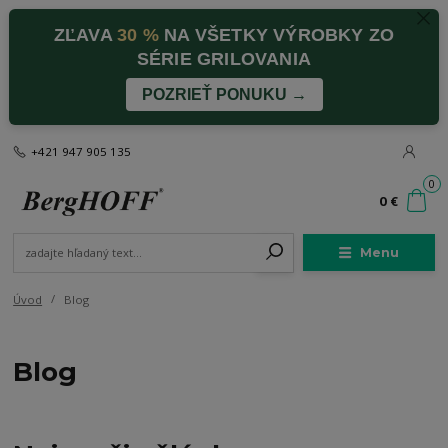
ZĽAVA
30 %
NA VŠETKY VÝROBKY ZO
SÉRIE GRILOVANIA
POZRIEŤ PONUKU →
+421 947 905 135
0
0 €
Menu
Úvod
Blog
Blog