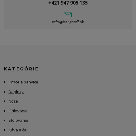
+421 947 905 135
info@berghoff.sk
KATEGÓRIE
Hrnce a panvice
Doplnky
Nože
Grilovanie
Stolovanie
Káva a čaj