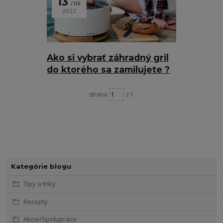
13
06
2022
Ako si vybrať záhradný gril
do ktorého sa zamilujete ?
strana
z 1
Kategórie blogu
Tipy a triky
Recepty
Akcie/Spolupráce