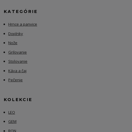
KATEGÓRIE
Hrnce a panvice
Doplnky
Nože
Grilovanie
Stolovanie
Káva a čaj
Pečenie
KOLEKCIE
LEO
GEM
RON