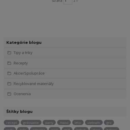
strana
z 1
Kategórie blogu
Tipy a triky
Recepty
Akcie/Spolupráce
Recyklované materiály
Ocenenia
Štítky blogu
recept
grilovanie
party
maso
leto
vietnam
gril
rady
ryža
omacka
wok
grill
kebab
zlava
hrniec