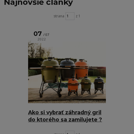
Najnovšie články
strana
z 1
07
07
2022
Ako si vybrať záhradný gril
do ktorého sa zamilujete ?