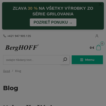
ZĽAVA
30 %
NA VŠETKY VÝROBKY ZO
SÉRIE GRILOVANIA
POZRIEŤ PONUKU →
+421 947 905 135
0
0 €
Menu
Úvod
Blog
Blog