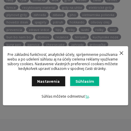
hrnce
recyklovany material
grily na uhlie
elektrické grily
plynové grily
záhrada
zábava
pho
vietnamska polievka
hovadzi steak
spagety
pstruh
hokkaido
olivovy olej
prevencia
zdrave srdce
tipy
triky
sushi
rolky
nož
bun bo nam bo
domov
rezance
teriyaki
kuchynske noze
kung pao
panvica
cheesecake
zahrada
grilovačka
keramicke grily
bbq
marinada
Pre základnú funkčnosť, analytické účely, spríjemnenie používania
webu a po udelení súhlasu aj na účely cielenia reklamy využívame
súbory cookies. Nastavenie vlastných preferencií cookies môžete
kedykoľvek upraviť odkazom v spodnej časti stránky.
Potrebujete poradiť?
+421 947 905 135
Nastavenia
Súhlasím
Súhlas môžete odmietnuť
tu
.
info@berghoff.sk