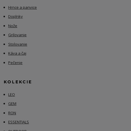
Hrnce a panvice
Doplnky
Nože
Grilovanie
Stolovanie
Káva a čaj
Pečenie
KOLEKCIE
LEO
GEM
RON
ESSENTIALS