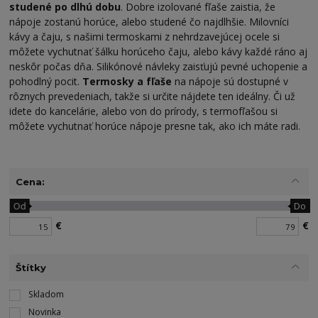
studené po dlhú dobu
. Dobre izolované fľaše zaistia, že
nápoje zostanú horúce, alebo studené čo najdlhšie. Milovníci
kávy a čaju, s našimi termoskami z nehrdzavejúcej ocele si
môžete vychutnať šálku horúceho čaju, alebo kávy každé ráno aj
neskôr počas dňa. Silikónové návleky zaisťujú pevné uchopenie a
pohodlný pocit.
Termosky a fľaše
na nápoje sú dostupné v
rôznych prevedeniach, takže si určite nájdete ten ideálny. Či už
idete do kancelárie, alebo von do prírody, s termofľašou si
môžete vychutnať horúce nápoje presne tak, ako ich máte radi.
Cena:
Od
Do
€
€
Štítky
Skladom
Novinka