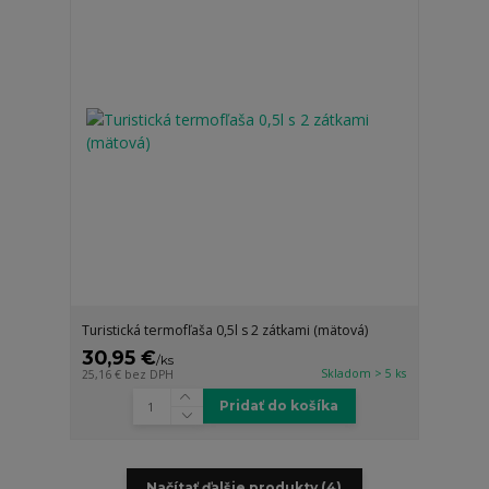
Turistická termofľaša 0,5l s 2 zátkami (mätová)
30,95 €
/
ks
Skladom > 5 ks
25,16 €
bez DPH
Pridať do košíka
Načítať ďalšie produkty (4)