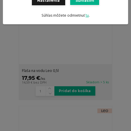
Nastavenia
Súhlasím
Súhlas môžete odmietnuť
tu
.
Fľaša na vodu Leo 0,5l
17,95 €
/
ks
Skladom > 5 ks
14,59 €
bez DPH
Pridať do košíka