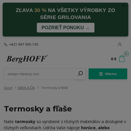
ZĽAVA
30 %
NA VŠETKY VÝROBKY ZO
SÉRIE GRILOVANIA
POZRIEŤ PONUKU →
+421 947 905 135
0
0 €
Menu
Úvod
KÁVA A ČAJ
Termosky a fľaše
Termosky a fľaše
Naše
termosky
sú vyrobené z rôznych materiálov a dostupné v
rôznych veľkostiach. Udržia Vaše nápoje
horúce, alebo