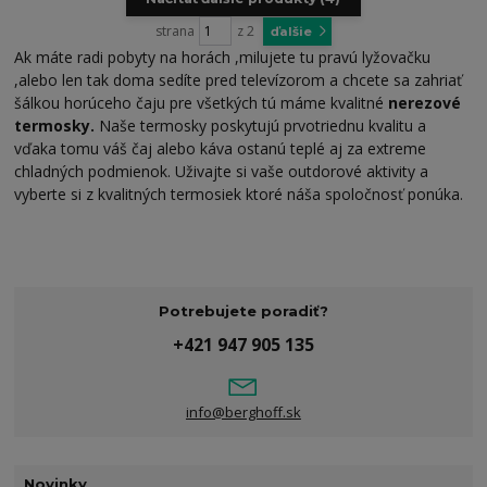
strana
z 2
ďalšie
Ak máte radi pobyty na horách ,milujete tu pravú lyžovačku
,alebo len tak doma sedíte pred televízorom a chcete sa zahriať
šálkou horúceho čaju pre všetkých tú máme kvalitné
nerezové
termosky.
Naše termosky poskytujú prvotriednu kvalitu a
vďaka tomu váš čaj alebo káva ostanú teplé aj za extreme
chladných podmienok. Uživajte si vaše outdorové aktivity a
vyberte si z kvalitných termosiek ktoré náša spoločnosť ponúka.
Potrebujete poradiť?
+421 947 905 135
info@berghoff.sk
Novinky