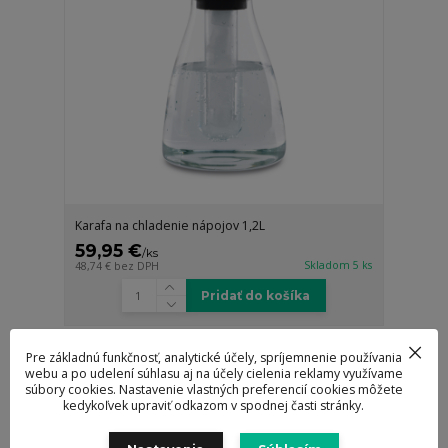
Karafa na chladenie nápojov 1,2L
59,95 €
/
ks
Skladom 5 ks
48,74 €
bez DPH
Pridať do košíka
Pre základnú funkčnosť, analytické účely, spríjemnenie používania
webu a po udelení súhlasu aj na účely cielenia reklamy využívame
súbory cookies. Nastavenie vlastných preferencií cookies môžete
kedykoľvek upraviť odkazom v spodnej časti stránky.