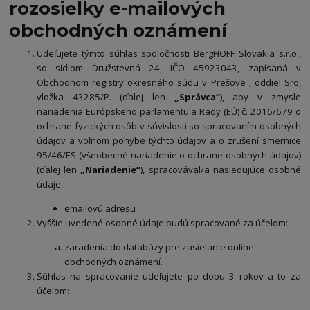
rozosielky e-mailových
obchodných oznámení
Udeľujete týmto súhlas spoločnosti BergHOFF Slovakia s.r.o.,
so sídlom Družstevná 24, IČO 45923043, zapísaná v
Obchodnom registry okresného súdu v Prešove , oddiel Sro,
vložka 43285/P. (ďalej len
„Správca“
), aby v zmysle
nariadenia Európskeho parlamentu a Rady (EÚ) č. 2016/679 o
ochrane fyzických osôb v súvislosti so spracovaním osobných
údajov a voľnom pohybe týchto údajov a o zrušení smernice
95/46/ES (všeobecné nariadenie o ochrane osobných údajov)
(ďalej len
„Nariadenie“
), spracovával/a nasledujúce osobné
údaje:
emailovú adresu
Vyššie uvedené osobné údaje budú spracované za účelom:
zaradenia do databázy pre zasielanie online
obchodných oznámení.
Súhlas na spracovanie udeľujete po dobu 3 rokov a to za
účelom: