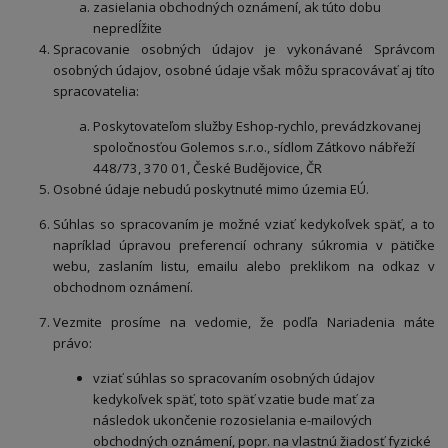
zasielania obchodných oznámení, ak túto dobu
nepredĺžite
Spracovanie osobných údajov je vykonávané Správcom
osobných údajov, osobné údaje však môžu spracovávať aj títo
spracovatelia:
Poskytovateľom služby Eshop-rychlo, prevádzkovanej
spoločnosťou Golemos s.r.o., sídlom Zátkovo nábřeží
448/73, 370 01, České Budějovice, ČR
Osobné údaje nebudú poskytnuté mimo územia EÚ.
Súhlas so spracovaním je možné vziať kedykoľvek späť, a to
napríklad úpravou preferencií ochrany súkromia v pätičke
webu, zaslaním listu, emailu alebo preklikom na odkaz v
obchodnom oznámení.
Vezmite prosíme na vedomie, že podľa Nariadenia máte
právo:
vziať súhlas so spracovaním osobných údajov
kedykoľvek späť, toto späť vzatie bude mať za
následok ukončenie rozosielania e-mailových
obchodných oznámení, popr. na vlastnú žiadosť fyzické