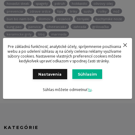
hovadzi steak
spagety
pstruh
hokkaido
olivovy olej
prevencia
zdrave srdce
tipy
triky
sushi
rolky
nož
bun bo nam bo
domov
rezance
teriyaki
kuchynske noze
kung pao
panvica
cheesecake
zahrada
grilovačka
keramicke grily
bbq
marinada
Pre základnú funkčnosť, analytické účely, spríjemnenie používania
webu a po udelení súhlasu aj na účely cielenia reklamy využívame
Potrebujete poradiť?
súbory cookies. Nastavenie vlastných preferencií cookies môžete
kedykoľvek upraviť odkazom v spodnej časti stránky.
+421 947 905 135
Nastavenia
Súhlasím
info@berghoff.sk
Súhlas môžete odmietnuť
tu
.
KATEGÓRIE