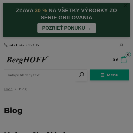
ZĽAVA
30 %
NA VŠETKY VÝROBKY ZO
SÉRIE GRILOVANIA
POZRIEŤ PONUKU →
+421 947 905 135
0
0 €
Menu
Úvod
Blog
Blog