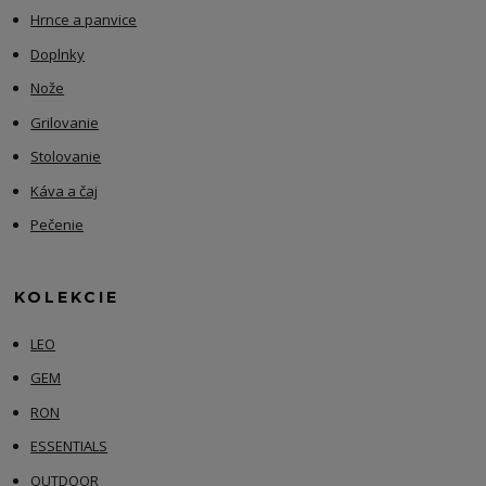
Hrnce a panvice
Doplnky
Nože
Grilovanie
Stolovanie
Káva a čaj
Pečenie
KOLEKCIE
LEO
GEM
RON
ESSENTIALS
OUTDOOR