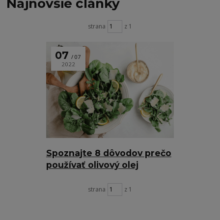
Najnovšie články
strana
z 1
07
07
2022
Spoznajte 8 dôvodov prečo
používať olivový olej
strana
z 1