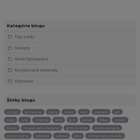
Kategórie blogu
Tipy a triky
Recepty
Akcie/Spolupráce
Recyklované materiály
Ocenenia
Štítky blogu
recept
grilovanie
party
maso
leto
vietnam
gril
rady
ryža
omacka
wok
grill
kebab
zlava
hrniec
hrnce
recyklovany material
grily na uhlie
elektrické grily
plynové grily
záhrada
zábava
pho
vietnamska polievka