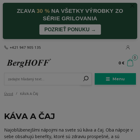
ZĽAVA
30 %
NA VŠETKY VÝROBKY ZO
SÉRIE GRILOVANIA
POZRIEŤ PONUKU →
+421 947 905 135
0
0 €
Menu
Úvod
KÁVA A ČAJ
KÁVA A ČAJ
Najobľúbenejšími nápojmi na svete sú káva a čaj. Oba nápoje v
sebe obsahujú benefity, ktoré sú zdraviu prospešné, a sú