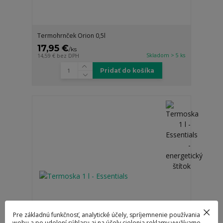
Termohrnček Orion 0,5l
17,95 €
/
ks
Skladom > 5 ks
14,59 €
bez DPH
Pridať do košíka
Pre základnú funkčnosť, analytické účely, spríjemnenie používania
webu a po udelení súhlasu aj na účely cielenia reklamy využívame