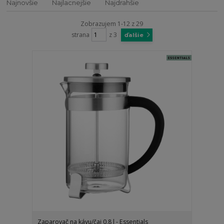
Najnovšie
Najlacnejšie
Najdrahšie
Zobrazujem 1-12 z 29
strana
z 3
ďalšie
Zaparovač na kávu/čaj 0,8 l - Essentials