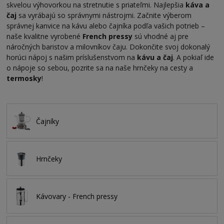
skvelou výhovorkou na stretnutie s priateľmi. Najlepšia
káva a
čaj
sa vyrábajú so správnymi nástrojmi. Začnite výberom
správnej kanvice na kávu alebo čajníka podľa vašich potrieb –
naše kvalitne vyrobené
French pressy
sú vhodné aj pre
náročných baristov a milovníkov čaju. Dokončite svoj dokonalý
horúci nápoj s našim príslušenstvom na
kávu a čaj
. A pokiaľ ide
o nápoje so sebou, pozrite sa na naše hrnčeky na cesty a
termosky
!
Čajníky
Hrnčeky
Kávovary - French pressy