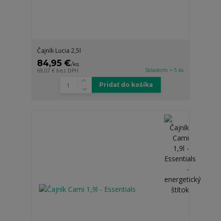
Čajník Lucia 2,5l
84,95 €
/
ks
Skladom > 5 ks
69,07 €
bez DPH
Pridať do košíka