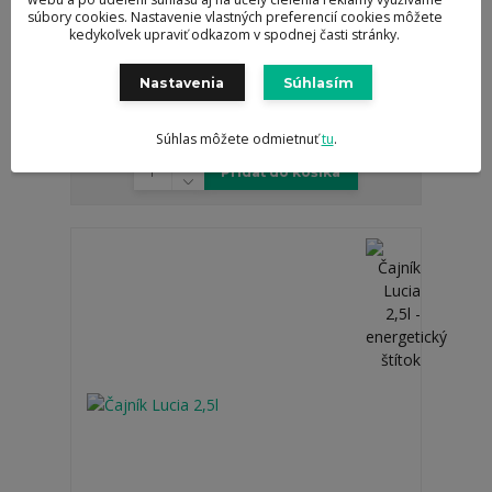
súbory cookies. Nastavenie vlastných preferencií cookies môžete
kedykoľvek upraviť odkazom v spodnej časti stránky.
Nastavenia
Súhlasím
Termoska 1 l - Essentials
48,95 €
/
ks
Súhlas môžete odmietnuť
tu
.
Skladom > 5 ks
39,80 €
bez DPH
Pridať do košíka