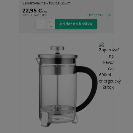
Zaparovač na kávu/čaj 350ml
22,95 €
/
ks
Skladom > 5 ks
18,66 €
bez DPH
Pridať do košíka