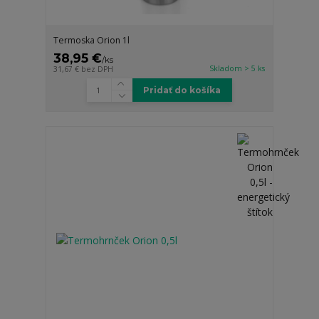
Termoska Orion 1l
38,95 €
/
ks
Skladom > 5 ks
31,67 €
bez DPH
Pridať do košíka