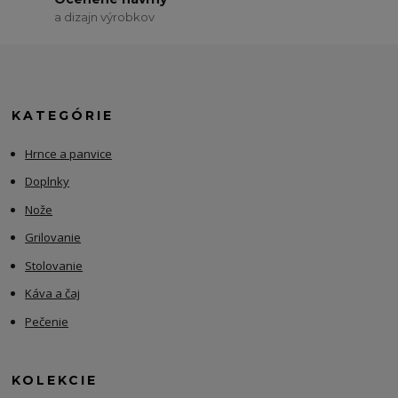
a dizajn výrobkov
KATEGÓRIE
Hrnce a panvice
Doplnky
Nože
Grilovanie
Stolovanie
Káva a čaj
Pečenie
KOLEKCIE