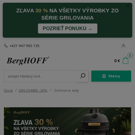
ZĽAVA
30 %
NA VŠETKY VÝROBKY ZO
SÉRIE GRILOVANIA
POZRIEŤ PONUKU →
+421 947 905 135
0
0 €
Menu
Úvod
GRILOVANIE -30%
Grilovacie sady