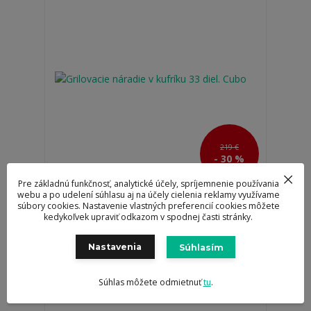
219 €
- 30 %
Pre základnú funkčnosť, analytické účely, spríjemnenie používania
webu a po udelení súhlasu aj na účely cielenia reklamy využívame
Grilovacie náradie v kufríku 33 diel. Cubo
súbory cookies. Nastavenie vlastných preferencií cookies môžete
kedykoľvek upraviť odkazom v spodnej časti stránky.
153,30 €
/
ks
Skladom 4 ks
124,63 €
bez DPH
Nastavenia
Súhlasím
Pridať do košíka
Súhlas môžete odmietnuť
tu
.