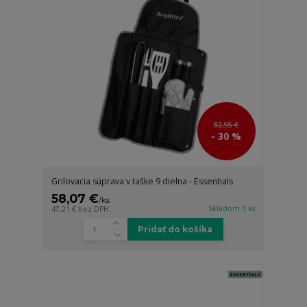
82,95 €
- 30 %
Grilovacia súprava v taške 9 dielna - Essentials
58,07 €
/
ks
Skladom 1 ks
47,21 €
bez DPH
Pridať do košíka