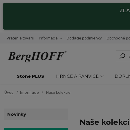
ZĽ
Vrátenie tovaru
Informácie
Dodacie podmienky
Obchodné p
Stone PLUS
HRNCE A PANVICE
DOPL
Úvod
Informácie
Naše kolekcie
Novinky
Naše kolekc