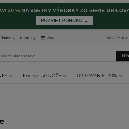
AVA
30 %
NA VŠETKY VÝROBKY ZO SÉRIE GRILOV
POZRIEŤ PONUKU →
odmienky
Kontakty
Viac
Neviete si ra
Hľ
NKY
Kuchynské NOŽE
GRILOVANIE -30%
ie