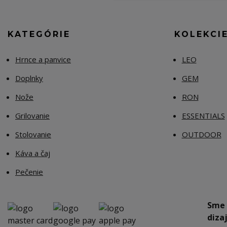
KATEGÓRIE
KOLEKCI
Hrnce a panvice
LEO
Doplnky
GEM
Nože
RON
Grilovanie
ESSENTIALS
Stolovanie
OUTDOOR
Káva a čaj
Pečenie
Sme 
dizaj