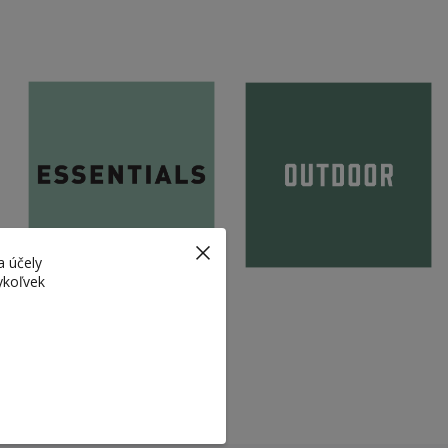
a účely
ykoľvek