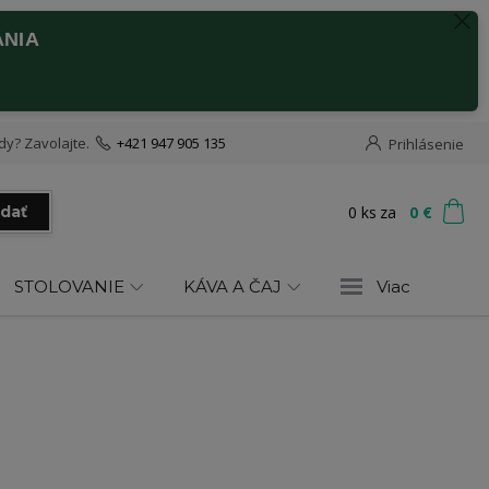
ANIA
dy? Zavolajte.
+421 947 905 135
Prihlásenie
0
ks
za
0 €
adať
STOLOVANIE
KÁVA A ČAJ
Viac