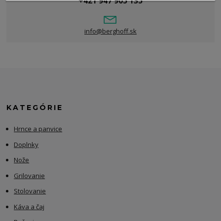
+421 947 905 135
info@berghoff.sk
KATEGÓRIE
Hrnce a panvice
Doplnky
Nože
Grilovanie
Stolovanie
Káva a čaj