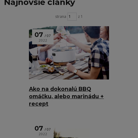
Najnovšie články
strana
z 1
07
07
2022
Ako na dokonalú BBQ
omáčku, alebo marinádu +
recept
07
07
2022