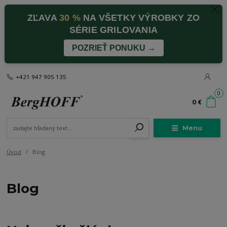
ZĽAVA
30 %
NA VŠETKY VÝROBKY ZO
SÉRIE GRILOVANIA
POZRIEŤ PONUKU →
+421 947 905 135
0
0 €
Menu
Úvod
Blog
Blog