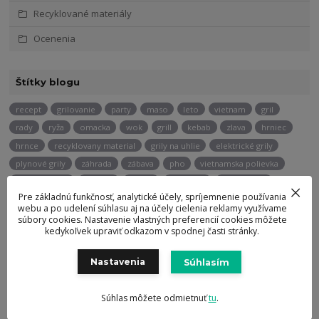
Recyklované materiály
Ocenenia
Štítky blogu
recept
grilovanie
party
maso
leto
vietnam
gril
rady
ryža
omacka
wok
grill
kebab
zlava
hrniec
hrnce
recyklovany material
grily na uhlie
elektrické grily
plynové grily
záhrada
zábava
pho
vietnamska polievka
hovadzi steak
spagety
pstruh
hokkaido
olivovy olej
Pre základnú funkčnosť, analytické účely, spríjemnenie používania
prevencia
zdrave srdce
tipy
triky
sushi
rolky
nož
webu a po udelení súhlasu aj na účely cielenia reklamy využívame
bun bo nam bo
domov
rezance
teriyaki
kuchynske noze
súbory cookies. Nastavenie vlastných preferencií cookies môžete
kedykoľvek upraviť odkazom v spodnej časti stránky.
kung pao
panvica
cheesecake
zahrada
grilovačka
keramicke grily
bbq
marinada
Nastavenia
Súhlasím
Potrebujete poradiť?
Súhlas môžete odmietnuť
tu
.