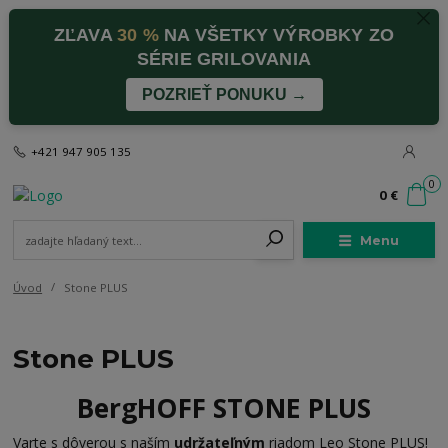
ZĽAVA
30 %
NA VŠETKY VÝROBKY ZO
SÉRIE GRILOVANIA
POZRIEŤ PONUKU →
+421 947 905 135
0
0 €
Menu
Úvod
Stone PLUS
Stone PLUS
BergHOFF STONE PLUS
Varte s dôverou s naším
udržateľným
riadom Leo Stone PLUS!