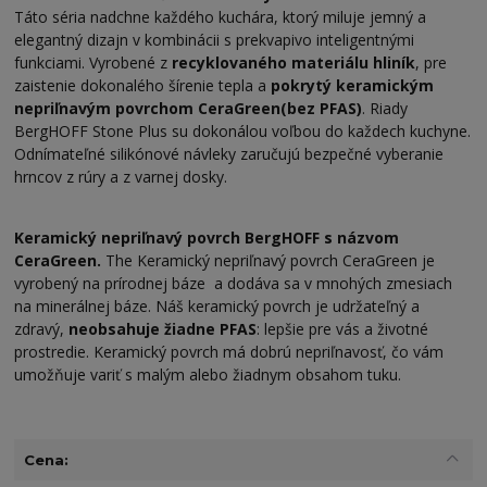
Táto séria nadchne každého kuchára, ktorý miluje jemný a
elegantný dizajn v kombinácii s prekvapivo inteligentnými
funkciami. Vyrobené z
recyklovaného materiálu hliník
, pre
zaistenie dokonalého šírenie tepla a
pokrytý keramickým
nepriľnavým povrchom CeraGreen(bez PFAS)
. Riady
BergHOFF Stone Plus su dokonálou voľbou do každech kuchyne.
Odnímateľné silikónové návleky zaručujú bezpečné vyberanie
hrncov z rúry a z varnej dosky.
Keramický nepriľnavý povrch BergHOFF s názvom
CeraGreen.
The Keramický nepriľnavý povrch CeraGreen je
vyrobený na prírodnej báze a dodáva sa v mnohých zmesiach
na minerálnej báze. Náš keramický povrch je udržateľný a
zdravý,
neobsahuje žiadne PFAS
: lepšie pre vás a životné
prostredie. Keramický povrch má dobrú nepriľnavosť, čo vám
umožňuje variť s malým alebo žiadnym obsahom tuku.
Cena: