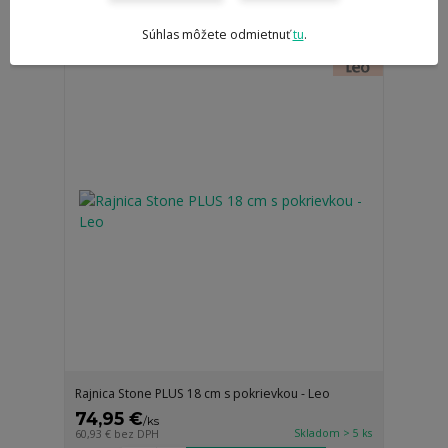
Súhlas môžete odmietnuť
tu
.
Rajnica Stone PLUS 18 cm s pokrievkou - Leo
74,95 €
/
ks
Skladom > 5 ks
60,93 €
bez DPH