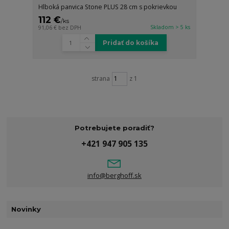
Hlboká panvica Stone PLUS 28 cm s pokrievkou
112 €
/
ks
Skladom > 5 ks
91,06 €
bez DPH
Pridať do košíka
strana
z 1
Potrebujete poradiť?
+421 947 905 135
info@berghoff.sk
Novinky