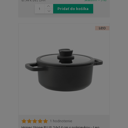
67,44 €
bez DPH
Pridať do košíka
1 hodnotenie
Hrniec Stone PLUS 24x14 cm s pokrievkou - Leo