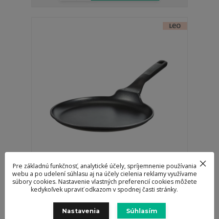
Pre základnú funkčnosť, analytické účely, spríjemnenie používania
webu a po udelení súhlasu aj na účely cielenia reklamy využívame
súbory cookies. Nastavenie vlastných preferencií cookies môžete
Panvica na palacinky Stone PLUS 25 cm - Leo
kedykoľvek upraviť odkazom v spodnej časti stránky.
62,95 €
/
ks
Skladom > 5 ks
51,18 €
bez DPH
Nastavenia
Súhlasím
Pridať do košíka