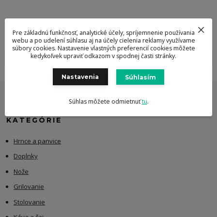
Novinky
Pre základnú funkčnosť, analytické účely, spríjemnenie používania
webu a po udelení súhlasu aj na účely cielenia reklamy využívame
súbory cookies. Nastavenie vlastných preferencií cookies môžete
kedykoľvek upraviť odkazom v spodnej časti stránky.
Zobraziť všetky novinky
Nastavenia
Súhlasím
Súhlas môžete odmietnuť
tu
.
KATEGÓRIE
Hrnce a panvice
Doplnky
Nože
Grilovanie
Stolovanie