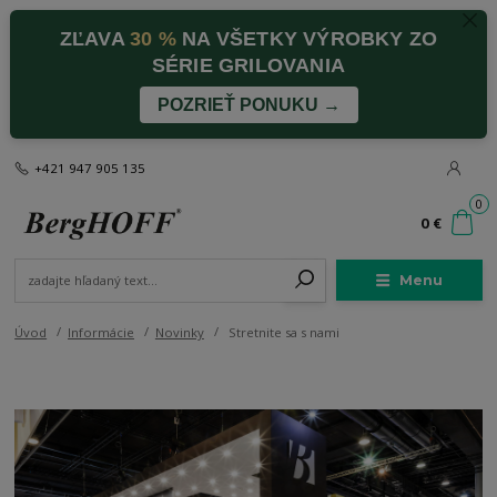
ZĽAVA
30 %
NA VŠETKY VÝROBKY ZO
SÉRIE GRILOVANIA
POZRIEŤ PONUKU →
+421 947 905 135
0
0 €
Menu
Úvod
Informácie
Novinky
Stretnite sa s nami