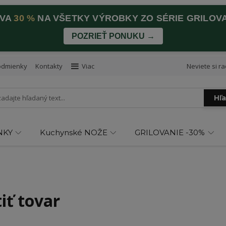
AVA
30 %
NA VŠETKY VÝROBKY ZO SÉRIE GRILOV
POZRIEŤ PONUKU →
odmienky
Kontakty
Viac
Neviete si ra
Hľ
NKY
Kuchynské NOŽE
GRILOVANIE -30%
iť tovar