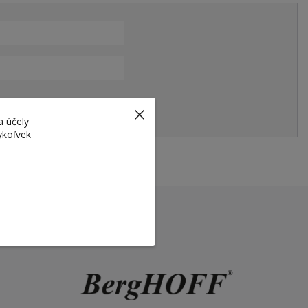
a účely
ykoľvek
KONTAKTY