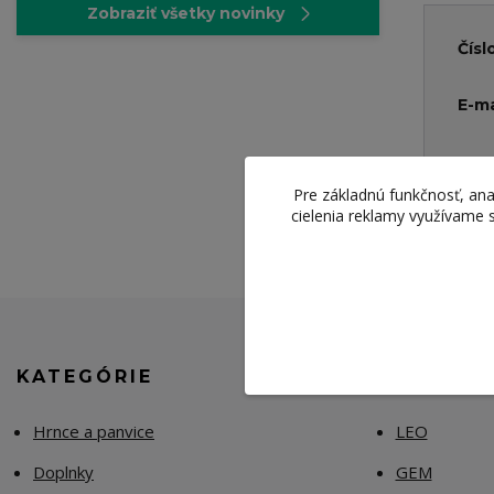
Zobraziť všetky novinky
Čísl
E-ma
Pre základnú funkčnosť, ana
cielenia reklamy využívame 
KATEGÓRIE
KOLEKCI
Hrnce a panvice
LEO
Doplnky
GEM