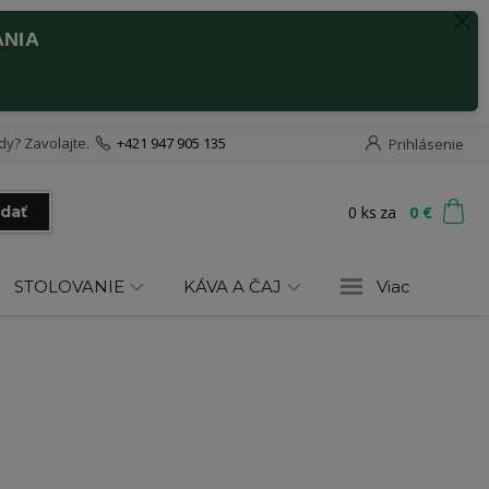
ANIA
dy? Zavolajte.
+421 947 905 135
Prihlásenie
0
ks
za
0 €
adať
STOLOVANIE
KÁVA A ČAJ
Viac