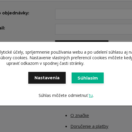
o objednávky:
il:
Overiť objednávku
lytické účely, spríjemnenie používania webu a po udelení súhlasu aj n
súbory cookies. Nastavenie vlastných preferencií cookies môžete ked
upraviť odkazom v spodnej časti stránky.
Nastavenia
Súhlasím
Súhlas môžete odmietnuť
tu
.
E
INFORMÁCIE
O značke
Doručenie a platby