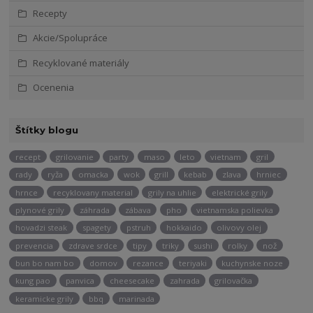
Recepty
Akcie/Spolupráce
Recyklované materiály
Ocenenia
Štítky blogu
recept
grilovanie
party
maso
leto
vietnam
gril
rady
ryža
omacka
wok
grill
kebab
zlava
hrniec
hrnce
recyklovany material
grily na uhlie
elektrické grily
plynové grily
záhrada
zábava
pho
vietnamska polievka
hovadzi steak
spagety
pstruh
hokkaido
olivovy olej
prevencia
zdrave srdce
tipy
triky
sushi
rolky
nož
bun bo nam bo
domov
rezance
teriyaki
kuchynske noze
kung pao
panvica
cheesecake
zahrada
grilovačka
keramicke grily
bbq
marinada