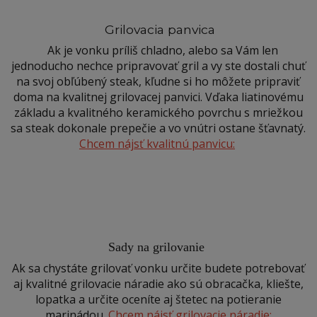
Grilovacia panvica
Ak je vonku príliš chladno, alebo sa Vám len
jednoducho nechce pripravovať gril a vy ste dostali chuť
na svoj obľúbený steak, kľudne si ho môžete pripraviť
doma na kvalitnej grilovacej panvici. Vďaka liatinovému
základu a kvalitného keramického povrchu s mriežkou
sa steak dokonale prepečie a vo vnútri ostane šťavnatý.
Chcem nájsť kvalitnú panvicu:
Sady na grilovanie
Ak sa chystáte grilovať vonku určite budete potrebovať
aj kvalitné grilovacie náradie ako sú obracačka, kliešte,
lopatka a určite oceníte aj štetec na potieranie
marinádou.
Chcem nájsť grilovacie náradie: