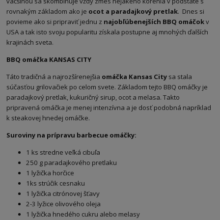
väčšinou sa skombinuje vždy zmes nejakého korenia v podstate s
rovnakým základom ako je
ocot a paradajkový pretlak
. Dnes si
povieme ako si pripraviť jednu z
najobľúbenejších BBQ omáčok
v
USA a tak isto svoju popularitu získala postupne aj mnohých ďalších
krajinách sveta.
BBQ omáčka KANSAS CITY
Táto tradičná a najrozšírenejšia
omáčka Kansas City
sa stala
súčasťou grilovačiek po celom svete. Základom tejto BBQ omáčky je
paradajkový pretlak, kukuričný sirup, ocot a melasa. Takto
pripravená omáčka je menej intenzívna a je dosť podobná napríklad
k steakovej hnedej omáčke.
Suroviny na prípravu barbecue omáčky:
1 ks stredne veľká cibuľa
250 g paradajkového pretlaku
1 lyžička horčice
1ks strúčik cesnaku
1 lyžička citrónovej šťavy
2-3 lyžice olivového oleja
1 lyžička hnedého cukru alebo melasy