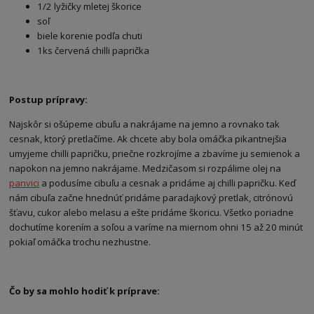
1/2 lyžičky mletej škorice
soľ
biele korenie podľa chuti
1ks červená chilli paprička
Postup prípravy:
Najskôr si ošúpeme cibuľu a nakrájame na jemno a rovnako tak
cesnak, ktorý pretlačíme. Ak chcete aby bola omáčka pikantnejšia
umyjeme chilli papričku, priečne rozkrojíme a zbavíme ju semienok a
napokon na jemno nakrájame. Medzičasom si rozpálime olej na
panvici
a podusíme cibuľu a cesnak a pridáme aj chilli papričku. Keď
nám cibuľa začne hnednúť pridáme paradajkový pretlak, citrónovú
šťavu, cukor alebo melasu a ešte pridáme škoricu. Všetko poriadne
dochutíme korením a soľou a varíme na miernom ohni 15 až 20 minút
pokiaľ omáčka trochu nezhustne.
Čo by sa mohlo hodiť k príprave: