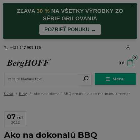
ZĽAVA
30 %
NA VŠETKY VÝROBKY ZO
SÉRIE GRILOVANIA
POZRIEŤ PONUKU →
+421 947 905 135
0
0 €
Menu
Úvod
Blog
Ako na dokonalú BBQ omáčku, alebo marinádu + recept
07
07
2022
Ako na dokonalú BBQ