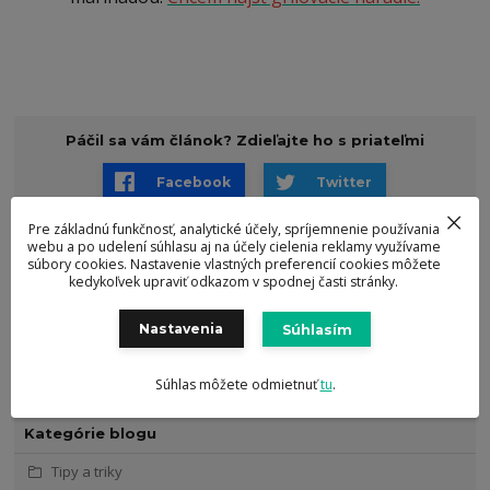
Páčil sa vám článok? Zdieľajte ho s priateľmi
Facebook
Twitter
Pre základnú funkčnosť, analytické účely, spríjemnenie používania
webu a po udelení súhlasu aj na účely cielenia reklamy využívame
Štítky
súbory cookies. Nastavenie vlastných preferencií cookies môžete
kedykoľvek upraviť odkazom v spodnej časti stránky.
omacka
bbq
marinada
sady na grilovanie
grill
grilovacka
party
mnam
Nastavenia
Súhlasím
Súhlas môžete odmietnuť
tu
.
Kategórie blogu
Tipy a triky