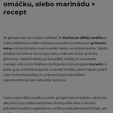
omáčku, alebo marinádu +
recept
Ak grilujete tak isto budete súhlasiť, že
Barbecue (BBQ) omáčka
je
veľmi obľúbená a veľmi rozšírená a používa sa hlavne pri
grilovaní
mäsa
a to buď priamo marinovaním, alebo na dochucovanie. Takáto
omáčka sa hodí na rôzne typy mäsa a tak isto rôzne spôsoby
grilovania. Základ každej správnej BBQ omáčky je v podstate
rovnaký a líši sa len finálnym dochutením rôznym typom
korenín
. A
preto aj vy si môžete pripraviť a navoliť omáčku, ktorá najviac poteší
vaše chuťové poháriky a v príprave tej pravej môžete
experimentovať, kým nebudete spokojní.
Samozrejme BBQ omáčku si viete aj kúpiť hotovú niekde v obchode,
ale prečo si ju radšej nepripraviť doma podľa seba a čerstvú.
Jednotlivé tradičné ingrediencie sa líšia podľa jednotlivých krajín, ale