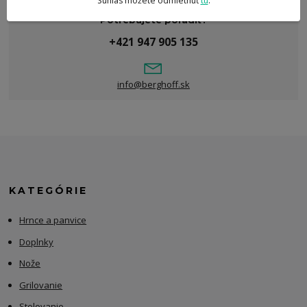
Súhlas môžete odmietnuť
tu
.
Potrebujete poradiť?
+421 947 905 135
info@berghoff.sk
KATEGÓRIE
Hrnce a panvice
Doplnky
Nože
Grilovanie
Stolovanie