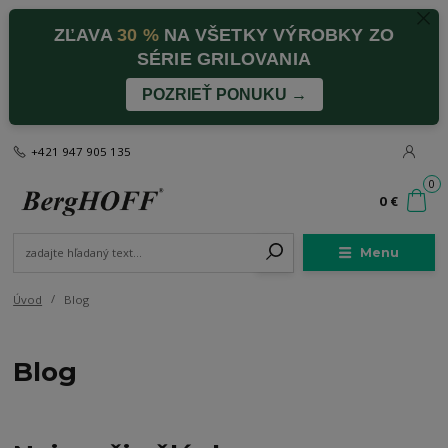
ZĽAVA
30 %
NA VŠETKY VÝROBKY ZO
SÉRIE GRILOVANIA
POZRIEŤ PONUKU →
+421 947 905 135
0
0 €
Menu
Úvod
Blog
Blog