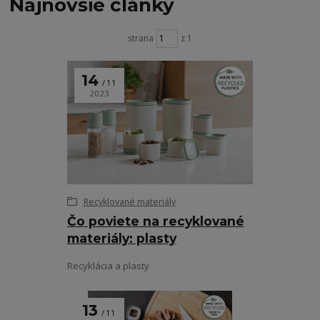
Najnovšie články
strana
z 1
14
11
2023
Recyklované materiály
Čo poviete na recyklované
materiály: plasty
Recyklácia a plasty
13
11