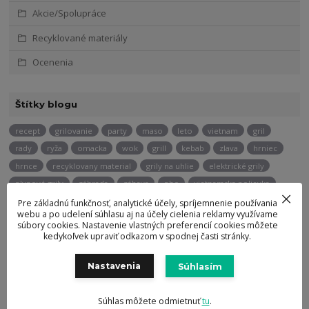
Akcie/Spolupráce
Recyklované materiály
Ocenenia
Štítky blogu
recept
grilovanie
party
maso
leto
vietnam
gril
rady
ryža
omacka
wok
grill
kebab
zlava
hrniec
hrnce
recyklovany material
grily na uhlie
elektrické grily
plynové grily
záhrada
zábava
pho
vietnamska polievka
hovadzi steak
spagety
pstruh
hokkaido
olivovy olej
Pre základnú funkčnosť, analytické účely, spríjemnenie používania
webu a po udelení súhlasu aj na účely cielenia reklamy využívame
prevencia
zdrave srdce
tipy
triky
sushi
rolky
nož
súbory cookies. Nastavenie vlastných preferencií cookies môžete
kedykoľvek upraviť odkazom v spodnej časti stránky.
bun bo nam bo
domov
rezance
teriyaki
kuchynske noze
kung pao
panvica
cheesecake
zahrada
grilovačka
Nastavenia
Súhlasím
keramicke grily
bbq
marinada
Súhlas môžete odmietnuť
tu
.