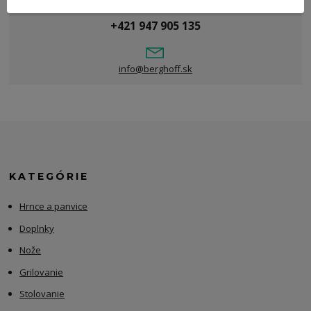
Potrebujete poradiť?
+421 947 905 135
info@berghoff.sk
KATEGÓRIE
Hrnce a panvice
Doplnky
Nože
Grilovanie
Stolovanie