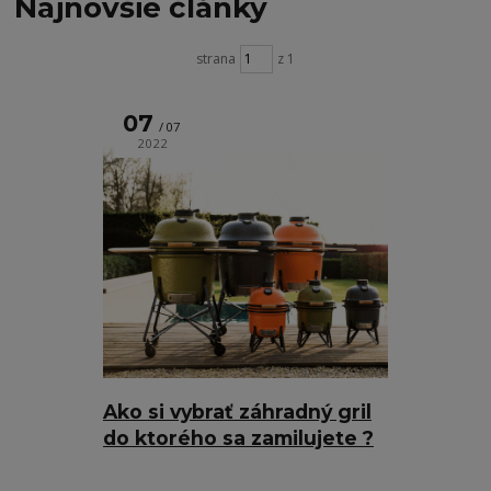
Najnovšie články
strana
z 1
07
07
2022
Ako si vybrať záhradný gril
do ktorého sa zamilujete ?