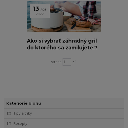
13
06
2022
Ako si vybrať záhradný gril
do ktorého sa zamilujete ?
strana
z 1
Kategórie blogu
Tipy a triky
Recepty