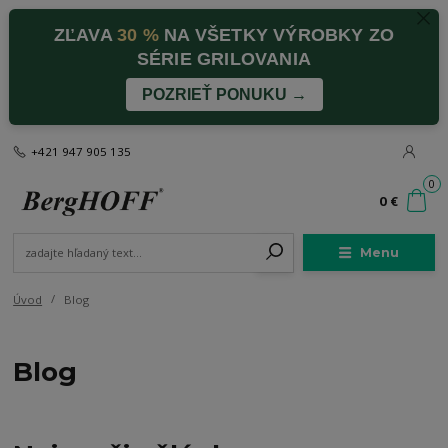
ZĽAVA
30 %
NA VŠETKY VÝROBKY ZO
SÉRIE GRILOVANIA
POZRIEŤ PONUKU →
+421 947 905 135
0
0 €
Menu
Úvod
Blog
Blog