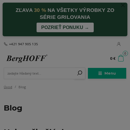
ZĽAVA
30 %
NA VŠETKY VÝROBKY ZO
SÉRIE GRILOVANIA
POZRIEŤ PONUKU →
+421 947 905 135
0
0 €
Menu
Úvod
Blog
Blog