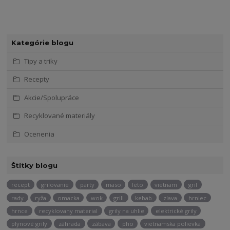
Kategórie blogu
Tipy a triky
Recepty
Akcie/Spolupráce
Recyklované materiály
Ocenenia
Štítky blogu
recept
grilovanie
party
maso
leto
vietnam
gril
rady
ryža
omacka
wok
grill
kebab
zlava
hrniec
hrnce
recyklovany material
grily na uhlie
elektrické grily
plynové grily
záhrada
zábava
pho
vietnamska polievka