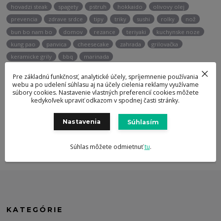
hovadzi steak
spagety
pstruh
hokkaido
olivovy olej
prevencia
zdrave srdce
tipy
triky
sushi
rolky
nož
bun bo nam bo
domov
rezance
teriyaki
kuchynske noze
kung pao
panvica
cheesecake
zahrada
grilovačka
keramicke grily
bbq
marinada
Pre základnú funkčnosť, analytické účely, spríjemnenie používania
webu a po udelení súhlasu aj na účely cielenia reklamy využívame
Potrebujete poradiť?
súbory cookies. Nastavenie vlastných preferencií cookies môžete
kedykoľvek upraviť odkazom v spodnej časti stránky.
+421 947 905 135
Nastavenia
Súhlasím
info@berghoff.sk
Súhlas môžete odmietnuť
tu
.
KATEGÓRIE