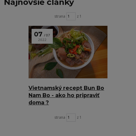
Najnovšie články
strana
z 1
07
07
2022
Vietnamský recept Bun Bo
Nam Bo - ako ho pripraviť
doma ?
strana
z 1