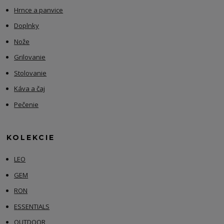
Hrnce a panvice
Doplnky
Nože
Grilovanie
Stolovanie
Káva a čaj
Pečenie
KOLEKCIE
LEO
GEM
RON
ESSENTIALS
OUTDOOR