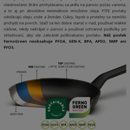
vlastnosťami. Bráni prichytávaniu sa jedla na panvici počas varenia,
a to aj pri absolútne minimálnom množstve oleja. PTFE povlaky
odolávajú oleju, vode a živinám. Cukry, lepok a proteíny sa nemôžu
prichytiť na povrch. Stačí sa len dobre starať o riad, používať mäkké
náčinie, nikdy nekrájať v panvici a používať ochranné podložky pri
skladovaní, aby ste zabránili poškriabaniu povlaku.
Náš povlak
FernoGreen neobsahuje PFOA, GEN-X, BPA, APEO, NMP ani
PFOS.