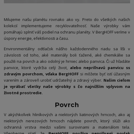
Milujeme našu planétu rovnako ako vy. Preto do všetkých našich
kolekcií implementujeme recyklovateľnosť. Naše výrobky vám
pomáhajú splniť váš podiel na ochranu planéty. V BergHOFF veríme v
úspory energie, efektívnosti a času.
Environmentálny odtlačok nášho každodenného riadu sa líši v
závislosti od toho, aké materiály boli ťažené, aké chemikálie sa
použili na povrch a ako odolný je hrniec alebo panvica. Či už hľadáte
panvice, ktoré vydržia celý život,
alebo nepriľnavú panvicu ss
zdravým povrchom, vďaka BergHOFF
si môžete byť istí úžasným
varením a zároveň urobiť udržateľný a zdravý výber.
Našim cieľom
je vyrábať všetky naše výrobky s čo najnižším vplyvom na
životné prostredie.
Povrch
V akýchkoľvek hliníkových a niektorých liatinových hrncoch, ako aj
niektorých nerezových hrncoch nájdete povrch, ktorý slúži ako
ochranná vrstva medzi vašimi surovinami a materiálom tela.
Všeobecne platí, že
BergHOFF používa nepriľnavý povlak