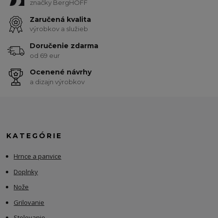
značky BergHOFF
Zaručená kvalita
výrobkov a služieb
Doručenie zdarma
od 69 eur
Ocenené návrhy
a dizajn výrobkov
KATEGÓRIE
Hrnce a panvice
Doplnky
Nože
Grilovanie
Stolovanie