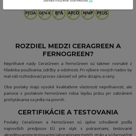
Súhlas môžete odmietnuť
tu
.
ROZDIEL MEDZI CERAGREEN A
FERNOGREEN?
Nepriľnavé riady CeraGreen a FernoGreen sú takmer rovnaké z
hľadiska používania, údržby a odolnosti. Pri výbere nových riadov by
mal váš rozhodovací proces závisieť od jeho dizajnu a ceny.
Oba povlaky majú vysoké kvalitatívne vlastnosti nepriľnavosti, ale
panvice s povlakom FernoGreen robia lepšiu prácu pri zabránení
prichytávania sa jedla na povrch.
CERTIFIKÁCIE A TESTOVANIA
Povlaky CeraGreen a FernoGreen sú úplne schválené podľa
najnovších predpisov EÚ pre styk s potravinami, testované
akreditovanými testovacími laboratóriami tretích strán a sú bezpečné