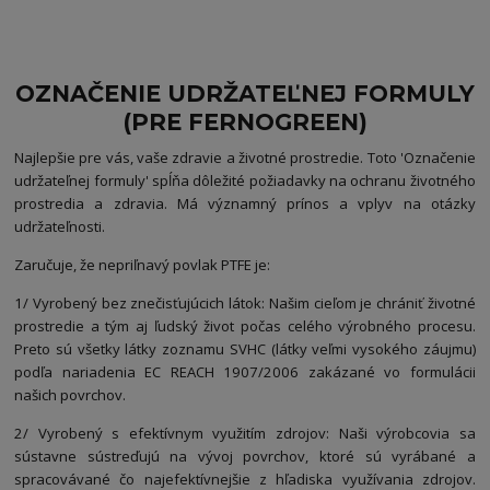
OZNAČENIE UDRŽATEĽNEJ FORMULY
(PRE FERNOGREEN)
Najlepšie pre vás, vaše zdravie a životné prostredie. Toto 'Označenie
udržateľnej formuly' spĺňa dôležité požiadavky na ochranu životného
prostredia a zdravia. Má významný prínos a vplyv na otázky
udržateľnosti.
Zaručuje, že nepriľnavý povlak PTFE je:
1/ Vyrobený bez znečisťujúcich látok: Našim cieľom je chrániť životné
prostredie a tým aj ľudský život počas celého výrobného procesu.
Preto sú všetky látky zoznamu SVHC (látky veľmi vysokého záujmu)
podľa nariadenia EC REACH 1907/2006 zakázané vo formulácii
našich povrchov.
2/ Vyrobený s efektívnym využitím zdrojov: Naši výrobcovia sa
sústavne sústreďujú na vývoj povrchov, ktoré sú vyrábané a
spracovávané čo najefektívnejšie z hľadiska využívania zdrojov.