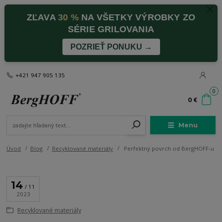
ZĽAVA
30 %
NA VŠETKY VÝROBKY ZO
SÉRIE GRILOVANIA
POZRIEŤ PONUKU →
+421 947 905 135
0
0 €
Menu
Úvod
Blog
Recyklované materiály
Perfektný povrch od BergHOFF-u
14
11
2023
Recyklované materiály