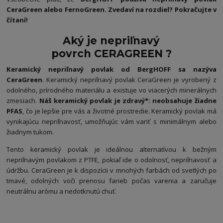
CeraGreen alebo FernoGreen. Zvedaví na rozdiel? Pokračujte v
čítaní!
Aký je
nepriľnavý
povrch
CERAGREEN ?
Keramický nepriľnavý povlak od BergHOFF sa nazýva
CeraGreen
. Keramický nepriľnavý povlak CeraGreen je vyrobený z
odolného, prírodného materiálu a existuje vo viacerých minerálnych
zmesiach.
Náš keramický povlak je zdravý*: neobsahuje žiadne
PFAS
, čo je lepšie pre vás a životné prostredie. Keramický povlak má
vynikajúcu nepriľnavosť, umožňujúc vám variť s minimálnym alebo
žiadnym tukom.
Tento keramický povlak je ideálnou alternatívou k bežným
nepriľnavým povlakom z PTFE, pokiaľ ide o odolnosť, nepriľnavosť a
údržbu. CeraGreen je k dispozícii v mnohých farbách od svetlých po
tmavé, odolných voči prenosu farieb počas varenia a zaručuje
neutrálnu arómu a nedotknutú chuť.