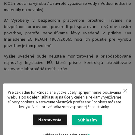
(CO2-neutralna výroba / Uzavreté využívanie vody / Vodou riediteľné
materiály na povlaky)
3/ Vyrobený v bezpečnom pracovnom prostredí: Trváme na
bezpečnom pracovnom prostredí pri spracovaní a výrobe našich
povrchov, pretože nepoužívame látky uvedené v prílohe XVII
(nariadenie EC REACH 1907/2006), hoci ich použitie pre výrobu
povrchov je tam povolené.
Vyššie uvedené bude neustále monitorované a prispôsobované
najnovšej legislatíve EÚ, ktorú prísne kontrolujú akreditované
testovacie laboratóriá tretích strán.
Pre základnú funkčnosť, analytické účely, spríjemnenie používania
webu a po udelení súhlasu aj na účely cielenia reklamy využívame
súbory cookies. Nastavenie vlastných preferencií cookies môžete
kedykoľvek upraviť odkazom v spodnej časti stránky.
Nastavenia
Súhlasím