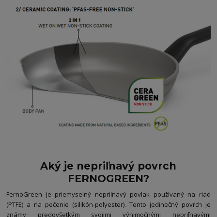
Aký je nepriľnavý povrch
FERNOGREEN?
FernoGreen je priemyselný nepriľnavý povlak používaný na riad
(PTFE) a na pečenie (silikón-polyester). Tento jedinečný povrch je
známy predovšetkým svojimi výnimočnými nepriľnavými