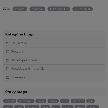
Štítky
povrch
material
FERNOGREEN
CERAGREEN
Kategórie blogu
Tipy a triky
Recepty
Akcie/Spolupráce
Recyklované materiály
Ocenenia
Štítky blogu
recept
grilovanie
party
maso
leto
vietnam
gril
rady
ryža
omacka
wok
grill
kebab
zlava
hrniec