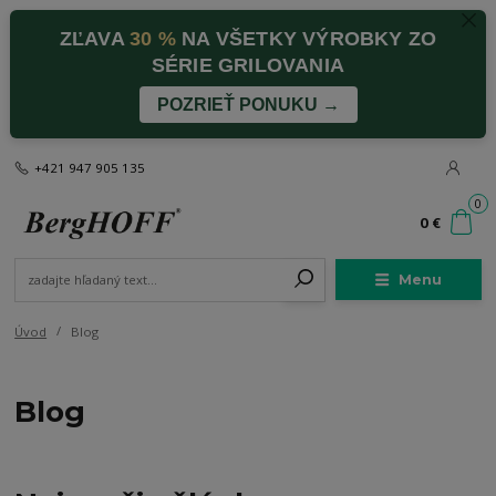
ZĽAVA
30 %
NA VŠETKY VÝROBKY ZO
SÉRIE GRILOVANIA
POZRIEŤ PONUKU →
+421 947 905 135
0
0 €
Menu
Úvod
Blog
Blog