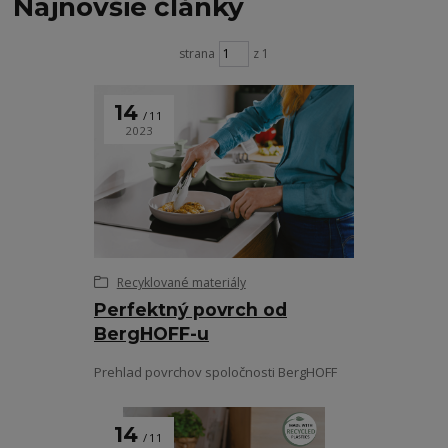
Najnovšie články
strana
z 1
14
11
2023
Recyklované materiály
Perfektný povrch od
BergHOFF-u
Prehlad povrchov spoločnosti BergHOFF
14
11