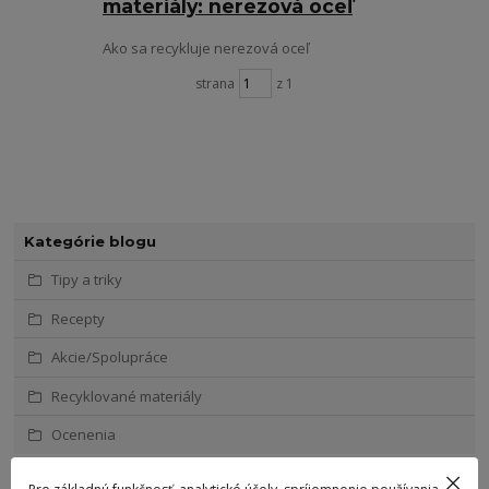
materiály: nerezová oceľ
Ako sa recykluje nerezová oceľ
strana
z 1
Kategórie blogu
Tipy a triky
Recepty
Akcie/Spolupráce
Recyklované materiály
Ocenenia