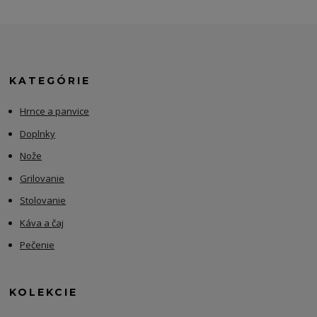
KATEGÓRIE
Hrnce a panvice
Doplnky
Nože
Grilovanie
Stolovanie
Káva a čaj
Pečenie
KOLEKCIE