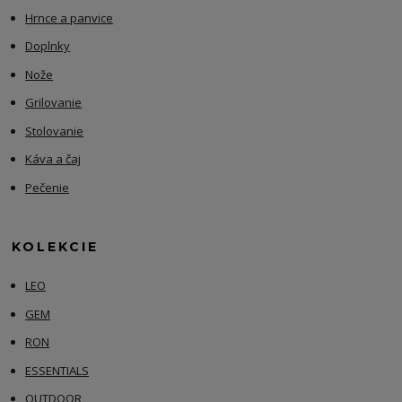
Hrnce a panvice
Doplnky
Nože
Grilovanie
Stolovanie
Káva a čaj
Pečenie
KOLEKCIE
LEO
GEM
RON
ESSENTIALS
OUTDOOR