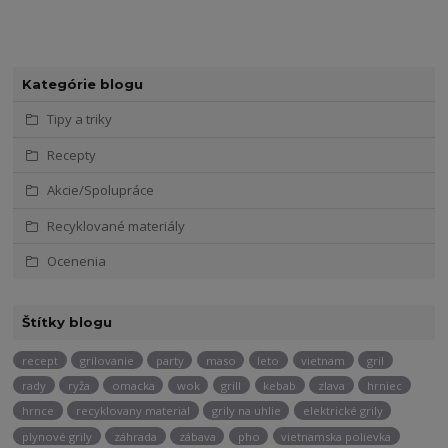
Kategórie blogu
Tipy a triky
Recepty
Akcie/Spolupráce
Recyklované materiály
Ocenenia
Štítky blogu
recept
grilovanie
party
maso
leto
vietnam
gril
rady
ryža
omacka
wok
grill
kebab
zlava
hrniec
hrnce
recyklovany material
grily na uhlie
elektrické grily
plynové grily
záhrada
zábava
pho
vietnamska polievka