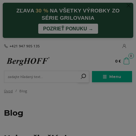
ZĽAVA
30 %
NA VŠETKY VÝROBKY ZO
SÉRIE GRILOVANIA
POZRIEŤ PONUKU →
+421 947 905 135
0
0 €
Menu
Úvod
Blog
Blog