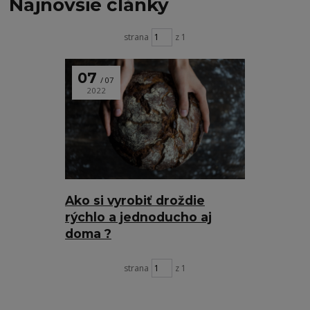
Najnovšie články
strana
z 1
07
07
2022
Ako si vyrobiť droždie
rýchlo a jednoducho aj
doma ?
strana
z 1