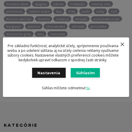
hovadzi steak
spagety
pstruh
hokkaido
olivovy olej
prevencia
zdrave srdce
tipy
triky
sushi
rolky
nož
bun bo nam bo
domov
rezance
teriyaki
kuchynske noze
kung pao
panvica
cheesecake
zahrada
grilovačka
keramicke grily
bbq
marinada
Pre základnú funkčnosť, analytické účely, spríjemnenie používania
webu a po udelení súhlasu aj na účely cielenia reklamy využívame
Potrebujete poradiť?
súbory cookies. Nastavenie vlastných preferencií cookies môžete
kedykoľvek upraviť odkazom v spodnej časti stránky.
+421 947 905 135
Nastavenia
Súhlasím
info@berghoff.sk
Súhlas môžete odmietnuť
tu
.
KATEGÓRIE