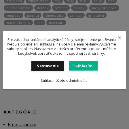
prevencia
zdrave srdce
tipy
triky
sushi
rolky
nož
bun bo nam bo
domov
rezance
teriyaki
kuchynske noze
kung pao
panvica
cheesecake
zahrada
grilovačka
keramicke grily
bbq
marinada
Pre základnú funkčnosť, analytické účely, spríjemnenie používania
Potrebujete poradiť?
webu a po udelení súhlasu aj na účely cielenia reklamy využívame
+421 947 905 135
súbory cookies. Nastavenie vlastných preferencií cookies môžete
kedykoľvek upraviť odkazom v spodnej časti stránky.
Nastavenia
Súhlasím
info@berghoff.sk
Súhlas môžete odmietnuť
tu
.
KATEGÓRIE
Hrnce a panvice