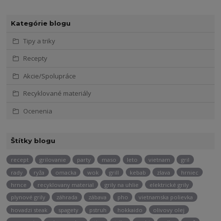
Kategórie blogu
Tipy a triky
Recepty
Akcie/Spolupráce
Recyklované materiály
Ocenenia
Štítky blogu
recept
grilovanie
party
maso
leto
vietnam
gril
rady
ryža
omacka
wok
grill
kebab
zlava
hrniec
hrnce
recyklovany material
grily na uhlie
elektrické grily
plynové grily
záhrada
zábava
pho
vietnamska polievka
hovadzi steak
spagety
pstruh
hokkaido
olivovy olej