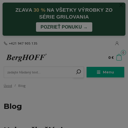
ZĽAVA
30 %
NA VŠETKY VÝROBKY ZO
SÉRIE GRILOVANIA
POZRIEŤ PONUKU →
+421 947 905 135
0
0 €
Menu
Úvod
Blog
Blog