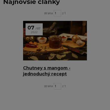
Najnovšie články
strana
z 1
07
07
2022
Chutney s mangom -
jednoduchý recept
strana
z 1