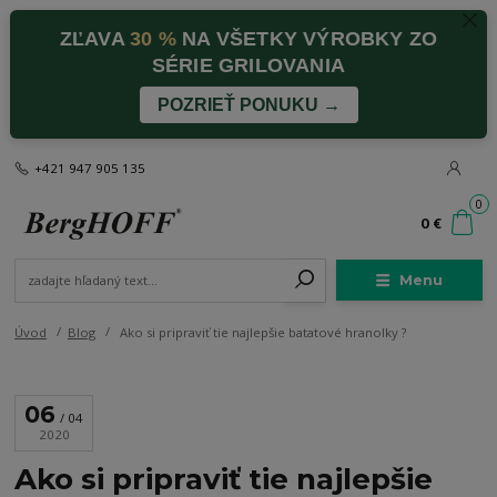
ZĽAVA
30 %
NA VŠETKY VÝROBKY ZO
SÉRIE GRILOVANIA
POZRIEŤ PONUKU →
+421 947 905 135
0
0 €
Menu
Úvod
Blog
Ako si pripraviť tie najlepšie batatové hranolky ?
06
04
2020
Ako si pripraviť tie najlepšie