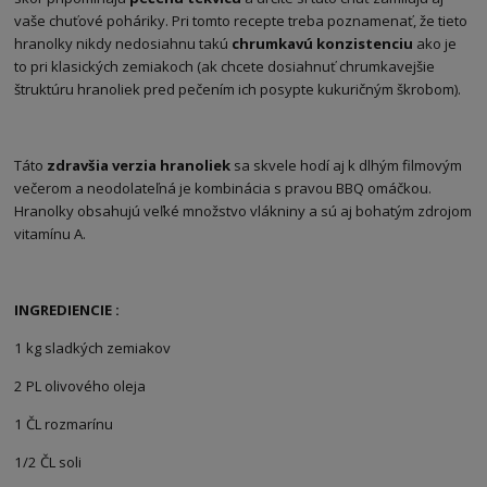
vaše chuťové poháriky. Pri tomto recepte treba poznamenať, že tieto
hranolky nikdy nedosiahnu takú
chrumkavú konzistenciu
ako je
to pri klasických zemiakoch (ak chcete dosiahnuť chrumkavejšie
štruktúru hranoliek pred pečením ich posypte kukuričným škrobom).
Táto
zdravšia verzia hranoliek
sa skvele hodí aj k dlhým filmovým
večerom a neodolateľná je kombinácia s pravou BBQ omáčkou.
Hranolky obsahujú veľké množstvo vlákniny a sú aj bohatým zdrojom
vitamínu A.
INGREDIENCIE :
1 kg sladkých zemiakov
2 PL olivového oleja
1 ČL rozmarínu
1/2 ČL soli