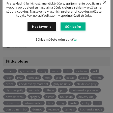
Kategórie blogu
Pre základnú funkčnosť, analytické účely, spríjemnenie používania
webu a po udelení súhlasu aj na účely cielenia reklamy využívame
Tipy a triky
súbory cookies. Nastavenie vlastných preferencií cookies môžete
kedykoľvek upraviť odkazom v spodnej časti stránky.
Recepty
Nastavenia
Súhlasím
Akcie/Spolupráce
Recyklované materiály
Súhlas môžete odmietnuť
tu
.
Ocenenia
Štítky blogu
recept
grilovanie
party
maso
leto
vietnam
gril
rady
ryža
omacka
wok
grill
kebab
zlava
hrniec
hrnce
recyklovany material
grily na uhlie
elektrické grily
plynové grily
záhrada
zábava
pho
vietnamska polievka
hovadzi steak
spagety
pstruh
hokkaido
olivovy olej
prevencia
zdrave srdce
tipy
triky
sushi
rolky
nož
bun bo nam bo
domov
rezance
teriyaki
kuchynske noze