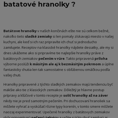
batatové hranolky ?
Batátove hranolky
v našich končinách ešte nie sú celkom bežné,
nakoľko tieto
sladké zemiaky
si len pomaly získavajú miesto v našej
kuchyni, ale keď si ich raz pripravíte ich chuť si jednoducho
zamilujete. Receptov na klasické hranolky nájdete desiatky, ale my si
dnes ukážeme ako si pripravíme tie najlepšie hranolky práve z
batátovych zemiakov
pečením v rúre
. Takto pripravená
príloha
výborne poslúži
k mäsitým ale aj k bezmäsitým pokrmom
a úplne
fantasticky chutia len tak samostatne s obľúbenou omáčkou podľa
vašej chuti.
Hranolky pripravené z týchto sladkých zemiakov majú tendenciu byť
mäkšie ako tie z klasických zemiakov. Dôležitý je hlavne postup
prípravy a kľúčové v tomto recepte je
soliť hranolky až na záver
nikdy nie je pred samotným pečením. Pri dochucovaní hranoliek sa
môžete vyhrať a vyskúšať rôzne typy korenín, v tomto smere môžete
naozaj experimentovať. Upečené hranolky z batátovych zemiakov
skôr pripomínajú
pečenú tekvicu
a určite si túto chuť zamilujú aj