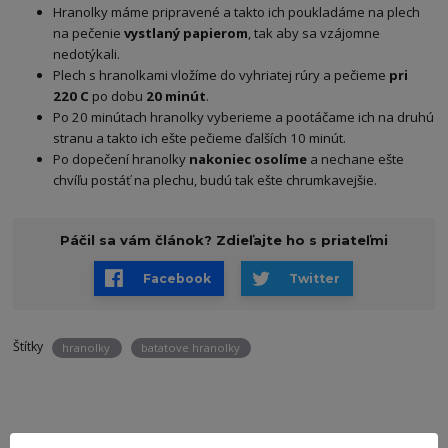
Hranolky máme pripravené a takto ich poukladáme na plech
na pečenie
vystlaný papierom
, tak aby sa vzájomne
nedotýkali.
Plech s hranolkami vložíme do vyhriatej rúry a pečieme
pri
220 C
po dobu
20 minút
.
Po 20 minútach hranolky vyberieme a pootáčame ich na druhú
stranu a takto ich ešte pečieme ďalších 10 minút.
Po dopečení hranolky
nakoniec osolíme
a nechane ešte
chvíľu postáť na plechu, budú tak ešte chrumkavejšie.
Páčil sa vám článok? Zdieľajte ho s priateľmi
Facebook
Twitter
Štítky
hranolky
batatove hranolky