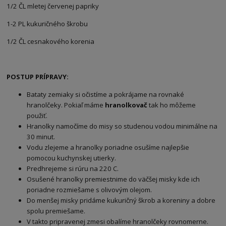
1/2 ČL mletej červenej papriky
1-2 PL kukuričného škrobu
1/2 ČL cesnakového korenia
POSTUP PRÍPRAVY:
Bataty zemiaky si očistíme a pokrájame na rovnaké
hranolčeky. Pokiaľ máme
hranolkovač
tak ho môžeme
použiť.
Hranolky namočíme do misy so studenou vodou minimálne na
30 minut.
Vodu zlejeme a hranolky poriadne osušíme najlepšie
pomocou kuchynskej utierky.
Predhrejeme si rúru na 220 C.
Osušené hranolky premiestnime do väčšej misky kde ich
poriadne rozmiešame s olivovým olejom.
Do menšej misky pridáme kukuričný škrob a koreniny a dobre
spolu premiešame.
V takto pripravenej zmesi obalíme hranolčeky rovnomerne.