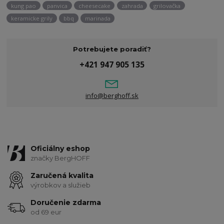
kung pao
panvica
cheesecake
zahrada
grilovačka
keramicke grily
bbq
marinada
Potrebujete poradiť?
+421 947 905 135
info@berghoff.sk
Oficiálny eshop
značky BergHOFF
Zaručená kvalita
výrobkov a služieb
Doručenie zdarma
od 69 eur