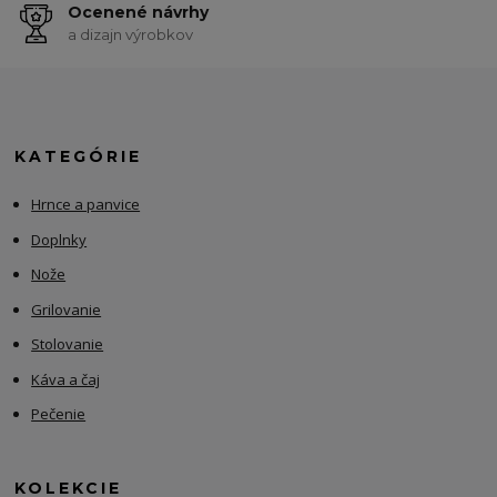
Ocenené návrhy
a dizajn výrobkov
KATEGÓRIE
Hrnce a panvice
Doplnky
Nože
Grilovanie
Stolovanie
Káva a čaj
Pečenie
KOLEKCIE