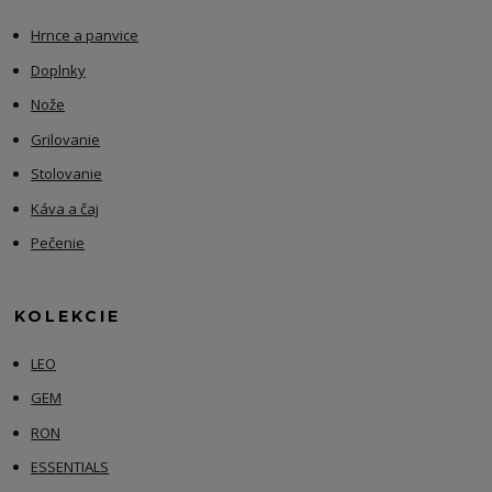
Hrnce a panvice
Doplnky
Nože
Grilovanie
Stolovanie
Káva a čaj
Pečenie
KOLEKCIE
LEO
GEM
RON
ESSENTIALS