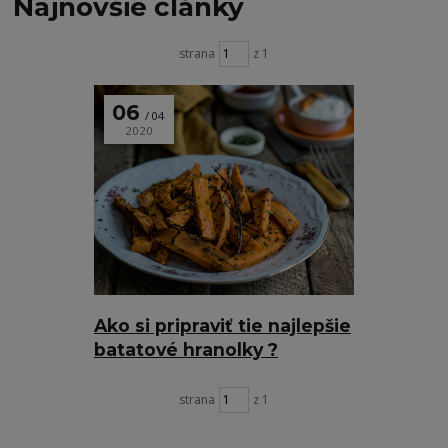
Najnovšie články
strana
z 1
06
04
2020
Ako si pripraviť tie najlepšie
batatové hranolky ?
strana
z 1