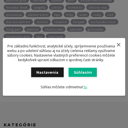
plynové grily
záhrada
zábava
pho
vietnamska polievka
hovadzi steak
spagety
pstruh
hokkaido
olivovy olej
prevencia
zdrave srdce
tipy
triky
sushi
rolky
nož
bun bo nam bo
domov
rezance
teriyaki
kuchynske noze
kung pao
panvica
cheesecake
zahrada
grilovačka
keramicke grily
bbq
marinada
Pre základnú funkčnosť, analytické účely, spríjemnenie používania
webu a po udelení súhlasu aj na účely cielenia reklamy využívame
Potrebujete poradiť?
súbory cookies. Nastavenie vlastných preferencií cookies môžete
kedykoľvek upraviť odkazom v spodnej časti stránky.
+421 947 905 135
Nastavenia
Súhlasím
info@berghoff.sk
Súhlas môžete odmietnuť
tu
.
KATEGÓRIE