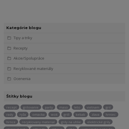
Kategórie blogu
Tipy a triky
Recepty
Akcie/Spolupráce
Recyklované materiály
Ocenenia
Štítky blogu
recept
grilovanie
party
maso
leto
vietnam
gril
rady
ryža
omacka
wok
grill
kebab
zlava
hrniec
hrnce
recyklovany material
grily na uhlie
elektrické grily