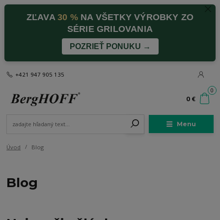
ZĽAVA
30 %
NA VŠETKY VÝROBKY ZO
SÉRIE GRILOVANIA
POZRIEŤ PONUKU →
+421 947 905 135
0
0 €
Menu
Úvod
Blog
Blog