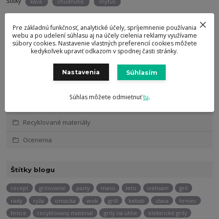
Štítky
kava
chudnutie
mytus
Pre základnú funkčnosť, analytické účely, spríjemnenie používania
webu a po udelení súhlasu aj na účely cielenia reklamy využívame
súbory cookies. Nastavenie vlastných preferencií cookies môžete
kedykoľvek upraviť odkazom v spodnej časti stránky.
Kategórie blogu
Tipy a triky
Nastavenia
Súhlasím
Recepty
Súhlas môžete odmietnuť
tu
.
Akcie/Spolupráce
Recyklované materiály
Ocenenia
Štítky blogu
recept
grilovanie
party
maso
leto
vietnam
gril
rady
ryža
omacka
wok
grill
kebab
zlava
hrniec
hrnce
recyklovany material
grily na uhlie
elektrické grily