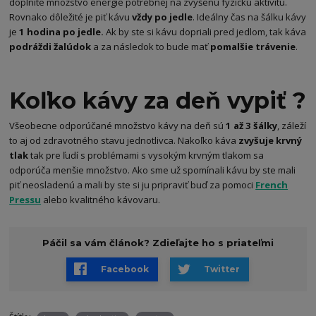
doplníte množstvo energie potrebnej na zvýšenú fyzickú aktivitu.
Rovnako dôležité je piť kávu
vždy po jedle
. Ideálny čas na šálku kávy
je
1 hodina po jedle.
Ak by ste si kávu dopriali pred jedlom, tak káva
podráždi žalúdok
a za následok to bude mať
pomalšie trávenie
.
Koľko kávy za deň vypiť ?
Všeobecne odporúčané množstvo kávy na deň sú
1 až 3 šálky
, záleží
to aj od zdravotného stavu jednotlivca. Nakoľko káva
zvyšuje krvný
tlak
tak pre ľudí s problémami s vysokým krvným tlakom sa
odporúča menšie množstvo. Ako sme už spomínali kávu by ste mali
piť neosladenú a mali by ste si ju pripraviť buď za pomoci
French
Pressu
alebo kvalitného kávovaru.
Páčil sa vám článok? Zdieľajte ho s priateľmi
Facebook
Twitter