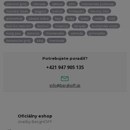
plynové grily
záhrada
zábava
pho
vietnamska polievka
hovadzi steak
spagety
pstruh
hokkaido
olivovy olej
prevencia
zdrave srdce
tipy
triky
sushi
rolky
nož
bun bo nam bo
domov
rezance
teriyaki
kuchynske noze
kung pao
panvica
cheesecake
zahrada
grilovačka
keramicke grily
bbq
marinada
Potrebujete poradiť?
+421 947 905 135
info@berghoff.sk
Oficiálny eshop
značky BergHOFF