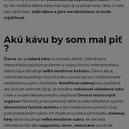
by ste s každou šálkou kávy mali vypiť aj za pohár vody, takto si vaše
telo udrží vodu,
zvýši výkon a jeho metabolizmus sa bude
zrýchľovať.
Akú kávu by som mal piť
?
Čierna
ale aj
zelená káva
sú rovnako dobré. Zelená káva
neprechádza typickým pražením a svojou chuťou veľmi pripomína
zelený čaj a obsahuje
veľké množstvo kofeínu
. Čierna ale aj
zelená káva potláčajú chuť do jedla a postarajú sa o naštartovanie
metabolizmu a jeho zrýchlenie.
Benefitom zelenej
kávy podobne
ako je to pri zelenom čaji je, že pomáha
redukovať ukladanie tuku
v tele a svojimi látkami pomáha zlepšovať
činnosť vnútorných
orgánov
. Pitie kávy je len pomocný faktor a veľmi dôležité je vyvinúť
dostatočnú fyzickú aktivitu
a tým metabolizmu pomôcť v boji
proti prebytočným tukom. Pri chudnutí sa treba vyhnúť pitiu
sladenej
kávy
, ktorá obsahuje
veľké množstvo cukru
. Ak ste teda
milovníkom káv ako
cappucino, latte , americano
a pod. tak