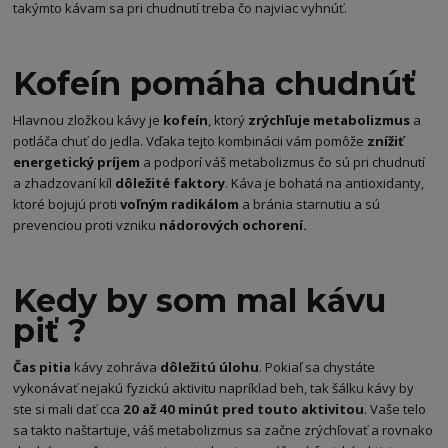
takýmto kávam sa pri chudnutí treba čo najviac vyhnúť.
Kofeín pomáha chudnúť
Hlavnou zložkou kávy je
kofeín
, ktorý
zrýchľuje metabolizmus
a
potláča chuť do jedla. Vďaka tejto kombinácii vám pomôže
znížiť
energetický príjem
a podporí váš metabolizmus čo sú pri chudnutí
a zhadzovaní kíl
dôležité faktory
. Káva je bohatá na antioxidanty,
ktoré bojujú proti
voľným radikálom
a bránia starnutiu a sú
prevenciou proti vzniku
nádorových ochorení.
Kedy by som mal kávu
piť ?
Čas pitia
kávy zohráva
dôležitú úlohu
. Pokiaľ sa chystáte
vykonávať nejakú fyzickú aktivitu napríklad beh, tak šálku kávy by
ste si mali dať cca
20 až 40 minút pred touto aktivitou
. Vaše telo
sa takto naštartuje, váš metabolizmus sa začne zrýchľovať a rovnako