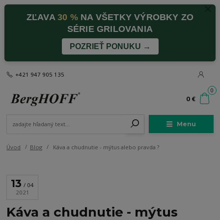
ZĽAVA
30 %
NA VŠETKY VÝROBKY ZO
SÉRIE GRILOVANIA
POZRIEŤ PONUKU →
+421 947 905 135
0
0 €
Menu
Úvod
Blog
Káva a chudnutie - mýtus alebo pravda ?
13
04
2021
Káva a chudnutie - mýtus