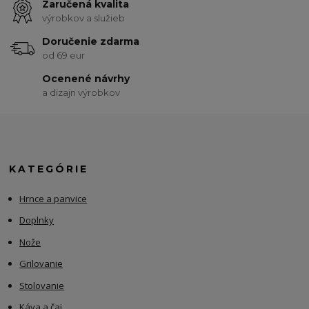
Zaručená kvalita
výrobkov a služieb
Doručenie zdarma
od 69 eur
Ocenené návrhy
a dizajn výrobkov
KATEGÓRIE
Hrnce a panvice
Doplnky
Nože
Grilovanie
Stolovanie
Káva a čaj