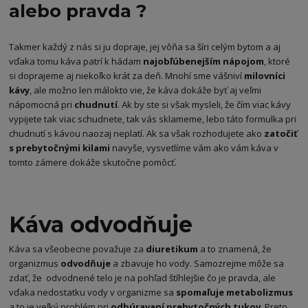
alebo pravda ?
Takmer každý z nás si ju dopraje, jej vôňa sa šíri celým bytom a aj
vďaka tomu káva patrí k hádam
najobľúbenejším nápojom
, ktoré
si doprajeme aj niekoľko krát za deň. Mnohí sme vášniví
milovníci
kávy
, ale možno len málokto vie, že káva dokáže byť aj veľmi
nápomocná pri
chudnutí
. Ak by ste si však mysleli, že čím viac kávy
vypijete tak viac schudnete, tak vás sklameme, lebo táto formulka pri
chudnutí s kávou naozaj neplatí. Ak sa však rozhodujete ako
zatočiť
s prebytočnými kilami
navyše, vysvetlíme vám ako vám káva v
tomto zámere dokáže skutočne pomôcť.
Káva odvodňuje
Káva sa všeobecne považuje za
diuretikum
a to znamená, že
organizmus
odvodňuje
a zbavuje ho vody. Samozrejme môže sa
zdať, že odvodnené telo je na pohľad štíhlejšie čo je pravda, ale
vďaka nedostatku vody v organizme sa
spomaľuje metabolizmus
a to je veľký problém pri
odbúravaní prebytočných tukov
. Preto