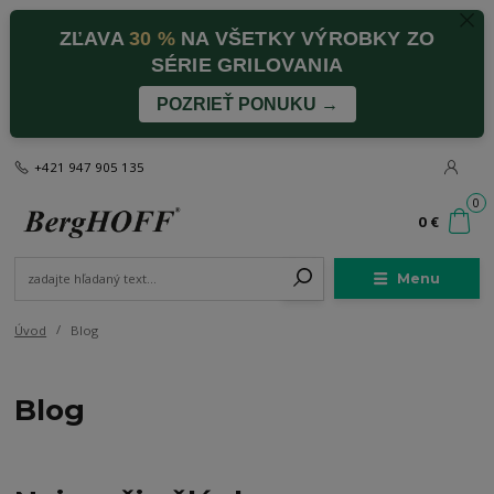
ZĽAVA
30 %
NA VŠETKY VÝROBKY ZO
SÉRIE GRILOVANIA
POZRIEŤ PONUKU →
+421 947 905 135
0
0 €
Menu
Úvod
Blog
Blog