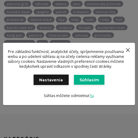
plynové grily
záhrada
zábava
pho
vietnamska polievka
hovadzi steak
spagety
pstruh
hokkaido
olivovy olej
prevencia
zdrave srdce
tipy
triky
sushi
rolky
nož
bun bo nam bo
domov
rezance
teriyaki
kuchynske noze
kung pao
panvica
cheesecake
zahrada
grilovačka
keramicke grily
bbq
marinada
Pre základnú funkčnosť, analytické účely, spríjemnenie používania
webu a po udelení súhlasu aj na účely cielenia reklamy využívame
súbory cookies. Nastavenie vlastných preferencií cookies môžete
Potrebujete poradiť?
kedykoľvek upraviť odkazom v spodnej časti stránky.
+421 947 905 135
Nastavenia
Súhlasím
info@berghoff.sk
Súhlas môžete odmietnuť
tu
.