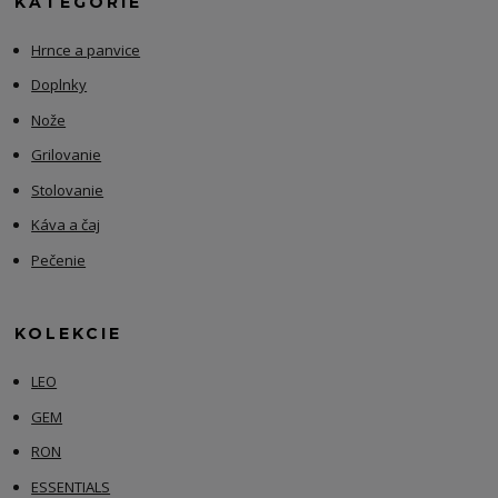
KATEGÓRIE
Hrnce a panvice
Doplnky
Nože
Grilovanie
Stolovanie
Káva a čaj
Pečenie
KOLEKCIE
LEO
GEM
RON
ESSENTIALS