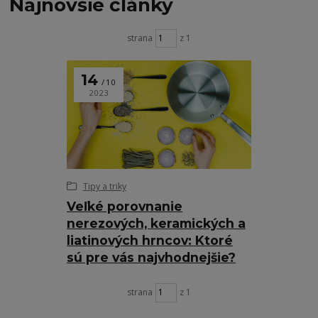
Najnovšie články
strana
z 1
14
10
2023
Tipy a triky
Veľké porovnanie
nerezových, keramických a
liatinových hrncov: Ktoré
sú pre vás najvhodnejšie?
strana
z 1