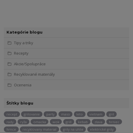
Kategórie blogu
Tipy a triky
Recepty
Akcie/Spolupráce
Recyklované materiály
Ocenenia
Štítky blogu
recept
grilovanie
party
maso
leto
vietnam
gril
rady
ryža
omacka
wok
grill
kebab
zlava
hrniec
hrnce
recyklovany material
grily na uhlie
elektrické grily