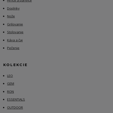
Hrnce a panvice
Doplnky
Nože
Grilovanie
Stolovanie
Káva a čaj
Pečenie
KOLEKCIE
LEO
GEM
RON
ESSENTIALS
OUTDOOR