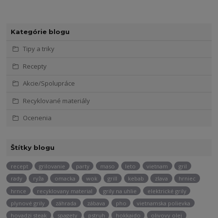
Kategórie blogu
Tipy a triky
Recepty
Akcie/Spolupráce
Recyklované materiály
Ocenenia
Štítky blogu
recept
grilovanie
party
maso
leto
vietnam
gril
rady
ryža
omacka
wok
grill
kebab
zlava
hrniec
hrnce
recyklovany material
grily na uhlie
elektrické grily
plynové grily
záhrada
zábava
pho
vietnamska polievka
hovadzi steak
spagety
pstruh
hokkaido
olivovy olej