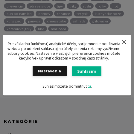
prevencia
zdrave srdce
tipy
triky
sushi
rolky
nož
bun bo nam bo
domov
rezance
teriyaki
kuchynske noze
kung pao
panvica
cheesecake
zahrada
grilovačka
keramicke grily
bbq
marinada
Pre základnú funkčnosť, analytické účely, spríjemnenie používania
Potrebujete poradiť?
webu a po udelení súhlasu aj na účely cielenia reklamy využívame
súbory cookies. Nastavenie vlastných preferencií cookies môžete
+421 947 905 135
kedykoľvek upraviť odkazom v spodnej časti stránky.
Nastavenia
Súhlasím
info@berghoff.sk
Súhlas môžete odmietnuť
tu
.
KATEGÓRIE