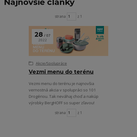
Najnovšie články
strana
z 1
28
07
2022
Akcie/Spolupráce
Vezmi menu do terénu
Vezmi menu do terénu je najnovšia
vernostná akcia v spolupráci so 101
Drogériou. Tak neváhaj choď a nakúp
výrobky BergHOFF so super zľavou!
strana
z 1