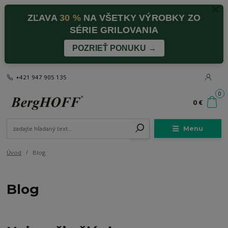
ZĽAVA
30 %
NA VŠETKY VÝROBKY ZO
SÉRIE GRILOVANIA
POZRIEŤ PONUKU →
+421 947 905 135
0
0 €
Menu
Úvod
Blog
Blog