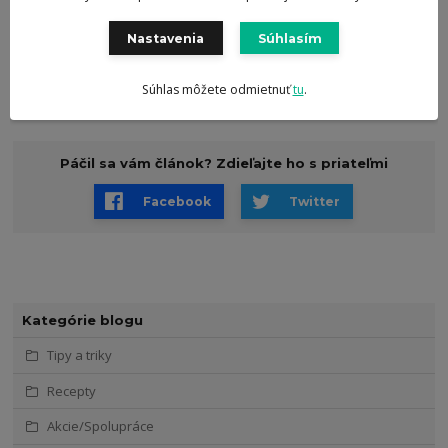
klasickým spôsobom.
Nastavenia
Súhlasím
Súhlas môžete odmietnuť
tu
.
Páčil sa vám článok? Zdieľajte ho s priateľmi
Facebook
Twitter
Kategórie blogu
Tipy a triky
Recepty
Akcie/Spolupráce