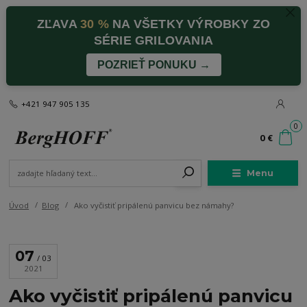
ZĽAVA
30 %
NA VŠETKY VÝROBKY ZO
SÉRIE GRILOVANIA
POZRIEŤ PONUKU →
+421 947 905 135
0
0 €
Menu
Úvod
Blog
Ako vyčistiť pripálenú panvicu bez námahy?
07
03
2021
Ako vyčistiť pripálenú panvicu