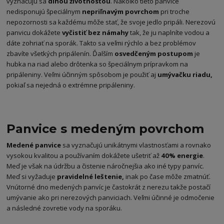
vyznačujú sa
dlhou životnosťou
. Nakoľko tieto panvice
nedisponujú špeciálnym
nepriľnavým povrchom
pri troche
nepozornosti sa každému môže stať, že svoje jedlo pripáli. Nerezovú
panvicu dokážete
vyčistiť bez námahy
tak, že ju naplníte vodou a
dáte zohriať na sporák. Takto sa veľmi rýchlo a bez problémov
zbavíte všetkých pripálenín. Ďalším
osvedčeným postupom
je
hubka na riad alebo drôtenka so špeciálnym prípravkom na
pripáleniny. Veľmi účinným spôsobom je použiť aj
umývačku riadu,
pokiaľ sa nejedná o extrémne pripáleniny.
Panvice s medeným povrchom
Medené panvice
sa vyznačujú unikátnymi vlastnosťami a rovnako
vysokou kvalitou a používaním dokážete ušetriť až
40% energie
.
Meď je však na údržbu a čistenie náročnejšia ako iné typy panvíc.
Meď si vyžaduje
pravidelné leštenie,
inak po čase môže zmatnúť.
Vnútorné dno medených panvíc je častokrát z nerezu takže postačí
umývanie ako pri nerezových panviciach. Veľmi účinné je odmočenie
a následné zovretie vody na sporáku.