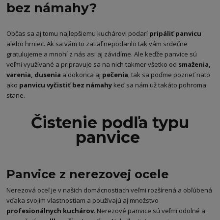
bez námahy?
Občas sa aj tomu najlepšiemu kuchárovi podarí
pripáliť panvicu
alebo hrniec. Ak sa vám to zatiaľ nepodarilo tak vám srdečne
gratulujeme a mnohí z nás asi aj závidíme. Ale keďže panvice sú
veľmi využívané a pripravuje sa na nich takmer všetko od
smaženia,
varenia, dusenia
a dokonca aj
pečenia
, tak sa poďme pozrieť nato
ako
panvicu vyčistiť bez námahy
keď sa nám už takáto pohroma
stane.
Čistenie podľa typu
panvice
Panvice z nerezovej ocele
Nerezová oceľ je v našich domácnostiach veľmi rozšírená a obľúbená
vďaka svojim vlastnostiam a používajú aj množstvo
profesionálnych kuchárov
. Nerezové panvice sú veľmi odolné a