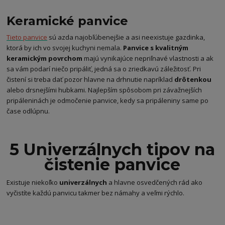
Keramické panvice
Tieto panvice
sú azda najobľúbenejšie a asi neexistuje gazdinka,
ktorá by ich vo svojej kuchyni nemala.
Panvice s kvalitným
keramickým povrchom
majú vynikajúce nepriľnavé vlastnosti a ak
sa vám podarí niečo pripáliť, jedná sa o zriedkavú záležitosť. Pri
čistení si treba dať pozor hlavne na drhnutie napríklad
drôtenkou
alebo drsnejšími hubkami. Najlepším spôsobom pri závažnejších
pripáleninách je odmočenie panvice, kedy sa pripáleniny same po
čase odlúpnu.
5 Univerzálnych tipov na
čistenie panvice
Existuje niekoľko
univerzálnych
a hlavne osvedčených rád ako
vyčistíte každú panvicu takmer bez námahy a veľmi rýchlo.