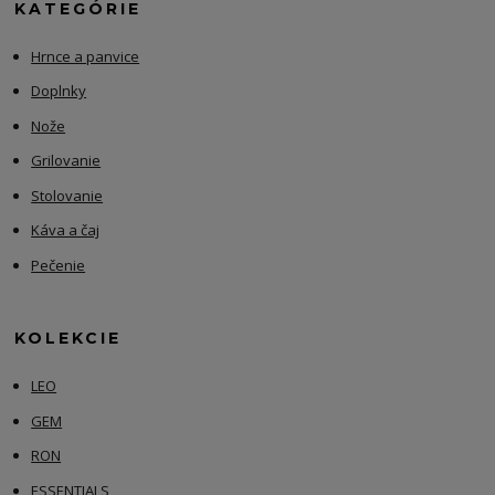
KATEGÓRIE
Hrnce a panvice
Doplnky
Nože
Grilovanie
Stolovanie
Káva a čaj
Pečenie
KOLEKCIE
LEO
GEM
RON
ESSENTIALS