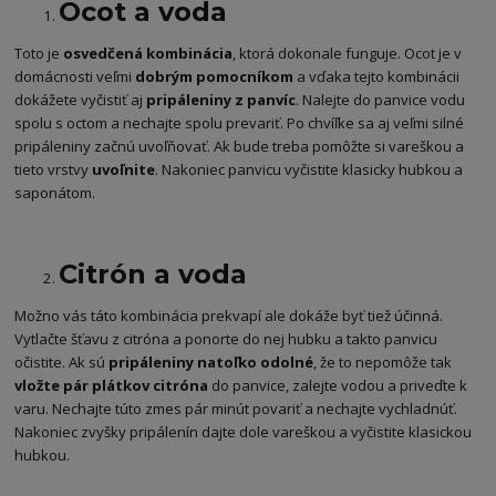
Ocot a voda
Toto je
osvedčená kombinácia
, ktorá dokonale funguje. Ocot je v
domácnosti veľmi
dobrým pomocníkom
a vďaka tejto kombinácii
dokážete vyčistiť aj
pripáleniny z panvíc
. Nalejte do panvice vodu
spolu s octom a nechajte spolu prevariť. Po chvíľke sa aj veľmi silné
pripáleniny začnú uvoľňovať. Ak bude treba pomôžte si vareškou a
tieto vrstvy
uvoľnite
. Nakoniec panvicu vyčistite klasicky hubkou a
saponátom.
Citrón a voda
Možno vás táto kombinácia prekvapí ale dokáže byť tiež účinná.
Vytlačte šťavu z citróna a ponorte do nej hubku a takto panvicu
očistite. Ak sú
pripáleniny natoľko odolné
, že to nepomôže tak
vložte pár plátkov citróna
do panvice, zalejte vodou a priveďte k
varu. Nechajte túto zmes pár minút povariť a nechajte vychladnúť.
Nakoniec zvyšky pripálenín dajte dole vareškou a vyčistite klasickou
hubkou.