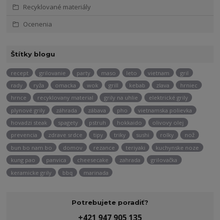
Recyklované materiály
Ocenenia
Štítky blogu
recept
grilovanie
party
maso
leto
vietnam
gril
rady
ryža
omacka
wok
grill
kebab
zlava
hrniec
hrnce
recyklovany material
grily na uhlie
elektrické grily
plynové grily
záhrada
zábava
pho
vietnamska polievka
hovadzi steak
spagety
pstruh
hokkaido
olivovy olej
prevencia
zdrave srdce
tipy
triky
sushi
rolky
nož
bun bo nam bo
domov
rezance
teriyaki
kuchynske noze
kung pao
panvica
cheesecake
zahrada
grilovačka
keramicke grily
bbq
marinada
Potrebujete poradiť?
+421 947 905 135