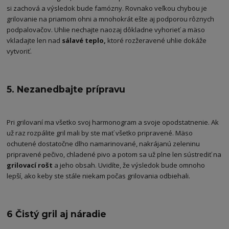
si zachová a výsledok bude famózny. Rovnako veľkou chybou je
grilovanie na priamom ohni a mnohokrát ešte aj podporou rôznych
podpalovačov. Uhlie nechajte naozaj dôkladne vyhorieť a mäso
vkladajte len nad
sálavé teplo,
ktoré rozžeravené uhlie dokáže
vytvoriť.
5. Nezanedbajte prípravu
Pri grilovaní ma všetko svoj harmonogram a svoje opodstatnenie. Ak
už raz rozpálite gril mali by ste mať všetko pripravené. Mäso
ochutené dostatočne dlho namarinované, nakrájanú zeleninu
pripravené pečivo, chladené pivo a potom sa už plne len sústrediť na
grilovací rošt
a jeho obsah. Uvidíte, že výsledok bude omnoho
lepší, ako keby ste stále niekam počas grilovania odbiehali.
6 Čistý gril aj náradie