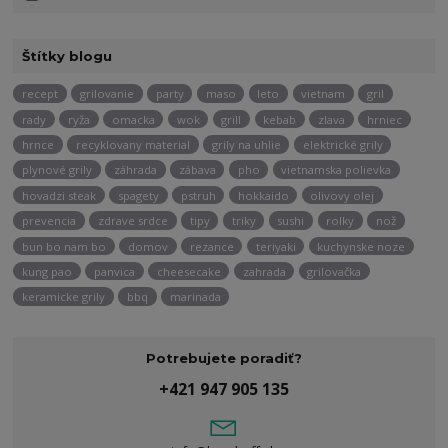
Štítky blogu
recept
grilovanie
party
maso
leto
vietnam
gril
rady
ryža
omacka
wok
grill
kebab
zlava
hrniec
hrnce
recyklovany material
grily na uhlie
elektrické grily
plynové grily
záhrada
zábava
pho
vietnamska polievka
hovadzi steak
spagety
pstruh
hokkaido
olivovy olej
prevencia
zdrave srdce
tipy
triky
sushi
rolky
nož
bun bo nam bo
domov
rezance
teriyaki
kuchynske noze
kung pao
panvica
cheesecake
zahrada
grilovačka
keramicke grily
bbq
marinada
Potrebujete poradiť?
+421 947 905 135