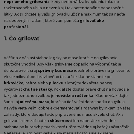
nepriameho grilovania
, kedy nedochádza kvapkaniu tuku do
rozžeraveného uhlia a nevznikajú tak potencionálne nebezpečné
látky. Ak si chcete aj vašu grilovačku užiť na maximum tak sa riaďte
nasledovnými radami, ktoré vám pomôžu
grilovať ako
profesionál
.
1. Čo grilovať
Väčšina z nás asi siahne logicky po mäse ktoré je na grilovanie
skutočne vhodné. Aby však grilovanie dopadlo na výbornú tak je
dôležité zvoliť si aj
správny kus mäsa
ideálneho práve na grilovanie.
Ak ste milovníkom bravčového tak určite kľudne siahnite po
krkovičke, rebre
alebo
pliecku
s ktorými dokážete naozaj
vyčarovať
chutné steaky
. Pokiaľ ste dostali práve chuť na hovädzie
tak jednoznačnou voľbou je
hovädzia roštenka.
Kľudne však dajte
šancu aj
mletému mäsu
, ktoré sa tiež veľmi dobre hodia do grilu a
navyše viete veľmi dobre experimentovať s rôznymi bylinkami z vašej
záhrady, ktoré dodajú takto pripravenému mäsu skvelú chuť. Ak s
grilovaním len začínate a
skúsenosti
len naberáte rozhodne
siahnite po kuracích prsiach ktoré určite zvládne aj každý začiatočník.
Najťažšie je ugrilovať veľké kusy mäsa s kosťou ale skúsený