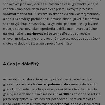
spokojných jedákov , ktorí sa zúčastnia na vašej grilovačke je nájsť
vhodnú kombináciu dochucovadiel a priam kľúčovým je zvoliť si
správnu marinádu.
Sústreďte sa skôr na výrobu vlastnej marinády
alebo BBQ omáčky, pretože tie kupované obsahujú veľké množstva
soli a to vyžahuje z masa šťavu a výsledok je potom , že ugrilované
mäso je suché. Rovnako nepodceňujte dĺžku marinovania a úplne
najideálnejšie je
marinovať mäso 24 hodín
pred samotným
grilovaním, takto stihne pripravované mäso vstrebať do seba všetky
chute a výsledok je šťavnaté a prevoňané mäso.
4 Čas je dôležitý
Asi najväčšou chybou ktorej sa dopúšťajú všetci nedočkavci pri
grilovaní je
nedostatočné rozpálenie grilu
a mäso vkladajú do
grilu v ktorom ešte nie je ta správna prevádzková teplota. Teplota
grilu by mala dosiahnuť minimálne
250 až 300 C
rozhodne negrilujte
pri menšej teplote. Ak ste dosiahli požadovanú správnu teplotu a
mäso vložíte do grilu, takto mäso sa pekne
zatiahne
a všetku šťavu