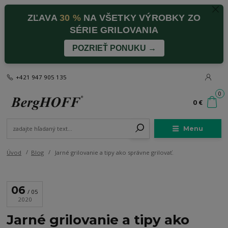
ZĽAVA
30 %
NA VŠETKY VÝROBKY ZO
SÉRIE GRILOVANIA
POZRIEŤ PONUKU →
+421 947 905 135
0
0 €
Menu
Úvod
Blog
Jarné grilovanie a tipy ako správne grilovať.
06
05
2020
Jarné grilovanie a tipy ako