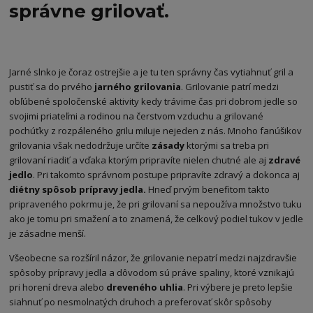
správne grilovať.
Jarné slnko je čoraz ostrejšie a je tu ten správny čas vytiahnuť gril a
pustiť sa do prvého
jarného grilovania
. Grilovanie patrí medzi
obľúbené spoločenské aktivity kedy trávime čas pri dobrom jedle so
svojimi priateľmi a rodinou na čerstvom vzduchu a grilované
pochúťky z rozpáleného grilu miluje nejeden z nás. Mnoho fanúšikov
grilovania však nedodržuje určíte
zásady
ktorými sa treba pri
grilovaní riadiť a vďaka ktorým pripravíte nielen chutné ale aj
zdravé
jedlo
. Pri takomto správnom postupe pripravíte zdravý a dokonca aj
diétny spôsob prípravy jedla.
Hneď prvým benefitom takto
pripraveného pokrmu je, že pri grilovaní sa nepoužíva množstvo tuku
ako je tomu pri smažení a to znamená, že celkový podiel tukov v jedle
je zásadne menší.
Všeobecne sa rozšíril názor, že grilovanie nepatrí medzi najzdravšie
spôsoby prípravy jedla a dôvodom sú práve spaliny, ktoré vznikajú
pri horení dreva alebo
dreveného uhlia
. Pri výbere je preto lepšie
siahnuť po nesmolnatých druhoch a preferovať skôr spôsoby