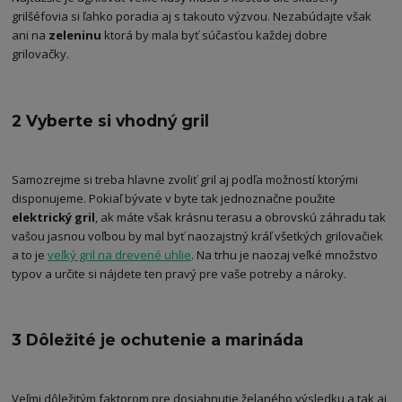
grilšéfovia si ľahko poradia aj s takouto výzvou. Nezabúdajte však
ani na
zeleninu
ktorá by mala byť súčasťou každej dobre
grilovačky.
2 Vyberte si vhodný gril
Samozrejme si treba hlavne zvoliť gril aj podľa možností ktorými
disponujeme. Pokiaľ bývate v byte tak jednoznačne použite
elektrický gril
, ak máte však krásnu terasu a obrovskú záhradu tak
vašou jasnou voľbou by mal byť naozajstný kráľ všetkých grilovačiek
a to je
veľký gril na drevené uhlie
. Na trhu je naozaj veľké množstvo
typov a určite si nájdete ten pravý pre vaše potreby a nároky.
3 Dôležité je ochutenie a marináda
Veľmi dôležitým faktorom pre dosiahnutie želaného výsledku a tak aj