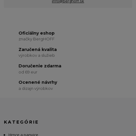
info@berghoff.sk
Oficiálny eshop
značky BergHOFF
Zaručená kvalita
výrobkov a služieb
Doručenie zdarma
od 69 eur
Ocenené návrhy
a dizajn výrobkov
KATEGÓRIE
Hrnce a panvice