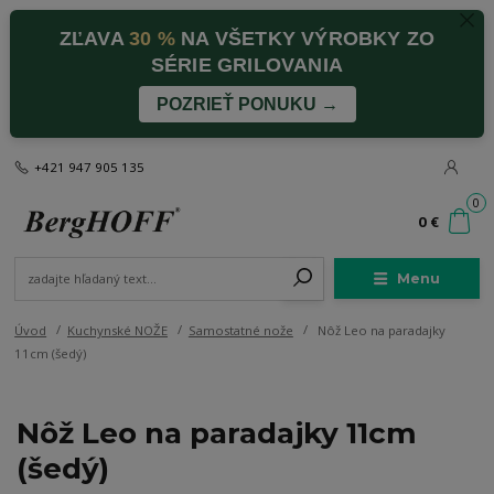
ZĽAVA
30 %
NA VŠETKY VÝROBKY ZO
SÉRIE GRILOVANIA
POZRIEŤ PONUKU →
+421 947 905 135
0
0 €
Menu
Úvod
Kuchynské NOŽE
Samostatné nože
Nôž Leo na paradajky
11cm (šedý)
Nôž Leo na paradajky 11cm
(šedý)