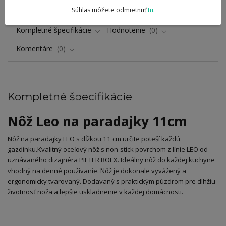
a dizajn výrobkov
Súhlas môžete odmietnuť
tu
.
Kompletné špecifikácie
Hodnotenie
0
Komentáre
0
Kompletné špecifikácie
Nôž Leo na paradajky 11cm
Nôž na paradajky LEO s dĺžkou 11 cm určite poteší každú
gazdinku.Kvalitný oceľový nôž s non-stick povrchom z línie LEO od
uznávaného dizajnéra PIETER ROEX. Ideálny nôž do každej kuchyne
vhodný na denné používanie. Nôž je dokonale vyvážený a
ergonomicky tvarovaný. Dodavaný s praktickým púzdrom pre dlhžiu
životnosť noža a lepšie uskladnenie v každej domácnosti.