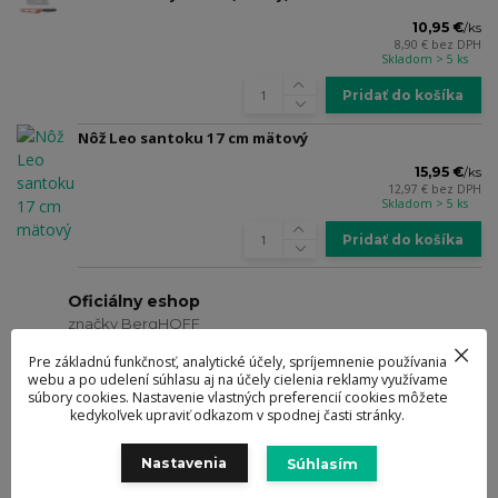
10,95 €
/
ks
8,90 €
bez DPH
Skladom > 5 ks
Pridať do košíka
Nôž Leo santoku 17 cm mätový
15,95 €
/
ks
12,97 €
bez DPH
Skladom > 5 ks
Pridať do košíka
Oficiálny eshop
značky BergHOFF
Zaručená kvalita
Pre základnú funkčnosť, analytické účely, spríjemnenie používania
webu a po udelení súhlasu aj na účely cielenia reklamy využívame
výrobkov a služieb
súbory cookies. Nastavenie vlastných preferencií cookies môžete
kedykoľvek upraviť odkazom v spodnej časti stránky.
Doručenie zdarma
od 69 eur
Nastavenia
Súhlasím
Ocenené návrhy