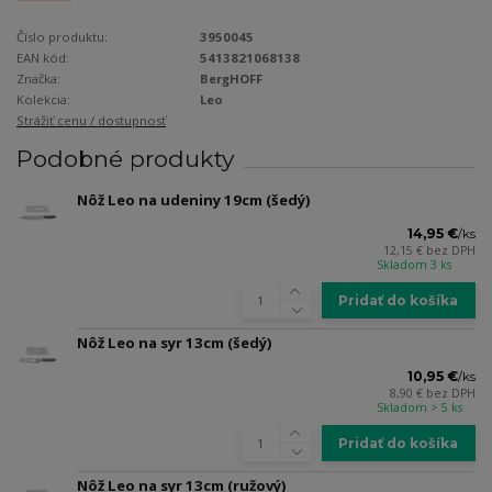
Číslo produktu:
3950045
EAN kód:
5413821068138
Značka:
BergHOFF
Kolekcia:
Leo
Strážiť cenu / dostupnosť
Podobné produkty
Nôž Leo na udeniny 19cm (šedý)
14,95 €
/
ks
12,15 €
bez DPH
Skladom 3 ks
Pridať do košíka
Nôž Leo na syr 13cm (šedý)
10,95 €
/
ks
8,90 €
bez DPH
Skladom > 5 ks
Pridať do košíka
Nôž Leo na syr 13cm (ružový)