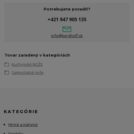
Potrebujete poradiť?
+421 947 905 135
info@berghoff.sk
Tovar zaradený v kategóriách
Kuchynské NOŽE
Samostatné nože
KATEGÓRIE
Hrnce a panvice
Doplnky