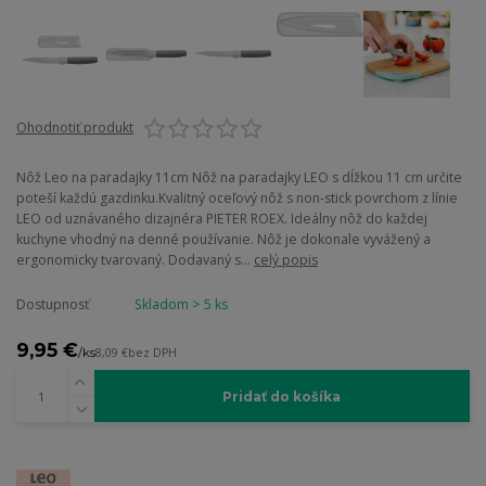
Ohodnotiť produkt
Nôž Leo na paradajky 11cm Nôž na paradajky LEO s dĺžkou 11 cm určite
poteší každú gazdinku.Kvalitný oceľový nôž s non-stick povrchom z línie
LEO od uznávaného dizajnéra PIETER ROEX. Ideálny nôž do každej
kuchyne vhodný na denné používanie. Nôž je dokonale vyvážený a
ergonomicky tvarovaný. Dodavaný s...
celý popis
Dostupnosť
Skladom > 5 ks
9,95 €
/
ks
8,09 €
bez DPH
Pridať do košíka