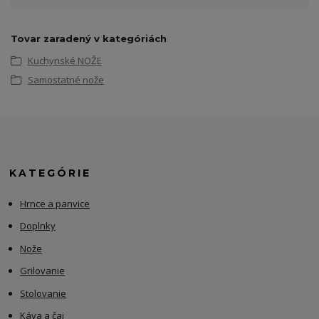
Tovar zaradený v kategóriách
Kuchynské NOŽE
Samostatné nože
KATEGÓRIE
Hrnce a panvice
Doplnky
Nože
Grilovanie
Stolovanie
Káva a čaj