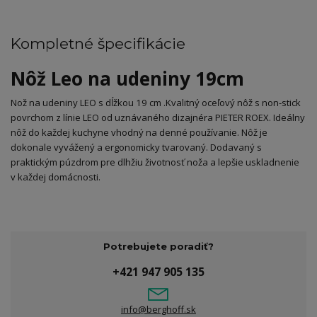
Kompletné špecifikácie
Nôž Leo na udeniny 19cm
Nož na udeniny LEO s dĺžkou 19 cm .Kvalitný oceľový nôž s non-stick
povrchom z línie LEO od uznávaného dizajnéra PIETER ROEX. Ideálny
nôž do každej kuchyne vhodný na denné používanie. Nôž je
dokonale vyvážený a ergonomicky tvarovaný. Dodavaný s
praktickým púzdrom pre dlhžiu životnosť noža a lepšie uskladnenie
v každej domácnosti.
Potrebujete poradiť?
+421 947 905 135
info@berghoff.sk