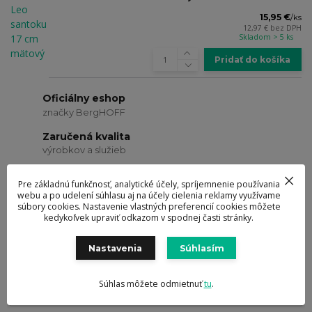
15,95 €
/
ks
12,97 €
bez DPH
Skladom > 5 ks
Pridať do košíka
Oficiálny eshop
značky BergHOFF
Zaručená kvalita
výrobkov a služieb
Doručenie zdarma
Pre základnú funkčnosť, analytické účely, spríjemnenie používania
od 69 eur
webu a po udelení súhlasu aj na účely cielenia reklamy využívame
súbory cookies. Nastavenie vlastných preferencií cookies môžete
Ocenené návrhy
kedykoľvek upraviť odkazom v spodnej časti stránky.
a dizajn výrobkov
Nastavenia
Súhlasím
Kompletné špecifikácie
Hodnotenie
0
Súhlas môžete odmietnuť
tu
.
Komentáre
0