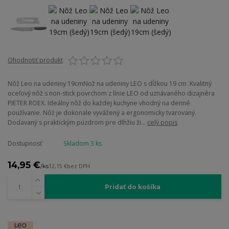
Ohodnotiť produkt
Nôž Leo na udeniny 19cmNož na udeniny LEO s dĺžkou 19 cm .Kvalitný
oceľový nôž s non-stick povrchom z línie LEO od uznávaného dizajnéra
PIETER ROEX. Ideálny nôž do každej kuchyne vhodný na denné
používanie. Nôž je dokonale vyvážený a ergonomicky tvarovaný.
Dodavaný s praktickým púzdrom pre dlhžiu ži...
celý popis
Dostupnosť
Skladom 3 ks
14,95 €
/
ks
12,15 €
bez DPH
Pridať do košíka