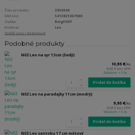
Číslo produktu:
3950040
EAN kód:
5413821067988
Značka:
BergHOFF
Kolekcia:
Leo
Strážiť cenu / dostupnosť
Podobné produkty
Nôž Leo na syr 13cm (šedý)
10,95 €
/
ks
8,90 €
bez DPH
Skladom > 5 ks
Pridať do košíka
Nôž Leo na paradajky 11cm (modrý)
9,95 €
/
ks
8,09 €
bez DPH
Skladom > 5 ks
Pridať do košíka
Nôž Leo santoku 17 cm mätový