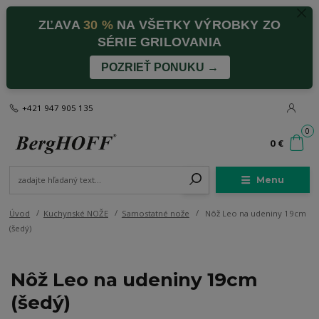
ZĽAVA
30 %
NA VŠETKY VÝROBKY ZO
SÉRIE GRILOVANIA
POZRIEŤ PONUKU →
+421 947 905 135
0
0 €
Menu
Úvod
Kuchynské NOŽE
Samostatné nože
Nôž Leo na udeniny 19cm
(šedý)
Nôž Leo na udeniny 19cm
(šedý)