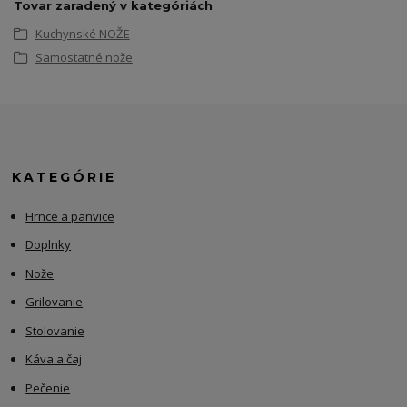
Tovar zaradený v kategóriách
Kuchynské NOŽE
Samostatné nože
KATEGÓRIE
Hrnce a panvice
Doplnky
Nože
Grilovanie
Stolovanie
Káva a čaj
Pečenie