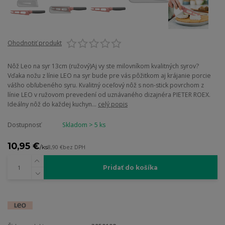
Ohodnotiť produkt
Nôž Leo na syr 13cm (ružový)Aj vy ste milovníkom kvalitných syrov?
Vďaka nožu z línie LEO na syr bude pre vás pôžitkom aj krájanie porcie
vášho obľubeného syru. Kvalitný oceľový nôž s non-stick povrchom z
línie LEO v ružovom prevedení od uznávaného dizajnéra PIETER ROEX.
Ideálny nôž do každej kuchyn...
celý popis
Dostupnosť
Skladom > 5 ks
10,95 €
/
ks
8,90 €
bez DPH
Pridať do košíka