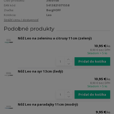
Číslo produktu:
3950108
EAN kód:
5413821071558
Značka:
BergHOFF
Kolekcia:
Leo
Strážiť cenu / dostupnosť
Podobné produkty
Nôž Leo na zeleninu a citrusy 11cm (zelený)
10,95 €
/
ks
8,90 €
bez DPH
Skladom > 5 ks
Pridať do košíka
Nôž Leo na syr 13cm (šedý)
10,95 €
/
ks
8,90 €
bez DPH
Skladom > 5 ks
Pridať do košíka
Nôž Leo na paradajky 11cm (modrý)
9,95 €
/
ks