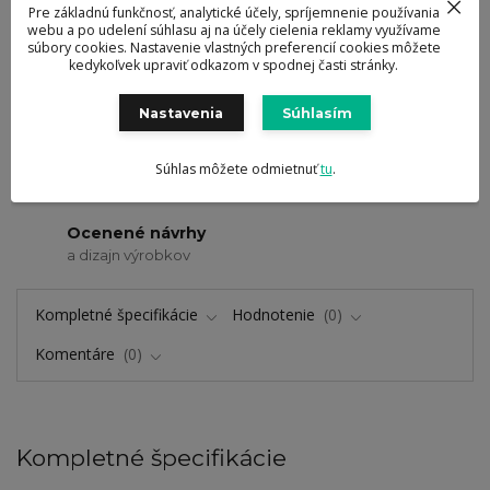
Pre základnú funkčnosť, analytické účely, spríjemnenie používania
webu a po udelení súhlasu aj na účely cielenia reklamy využívame
súbory cookies. Nastavenie vlastných preferencií cookies môžete
Oficiálny eshop
kedykoľvek upraviť odkazom v spodnej časti stránky.
značky BergHOFF
Nastavenia
Súhlasím
Zaručená kvalita
výrobkov a služieb
Súhlas môžete odmietnuť
tu
.
Doručenie zdarma
od 69 eur
Ocenené návrhy
a dizajn výrobkov
Kompletné špecifikácie
Hodnotenie
0
Komentáre
0
Kompletné špecifikácie