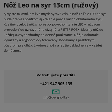
Nôž Leo na syr 13cm (ružový)
Aj vy ste milovníkom kvalitných syrov? Vďaka nožu z línie LEO na syr
bude pre vás pôžitkom aj krájanie porcie vášho obľubeného syru.
Kvalitný oceľový nôž s non-stick povrchom z línie LEO v ružovom
prevedení od uznávaného dizajnéra PIETER ROEX. Ideálny nôž do
každej kuchyne vhodný na denné používanie. Nôž je dokonale
vyvážený a ergonomicky tvarovaný. Dodavaný s praktickým
púzdrom pre dlhžiu životnosť noža a lepšie uskladnenie v každej
domácnosti.
Potrebujete poradiť?
+421 947 905 135
info@berghoff.sk