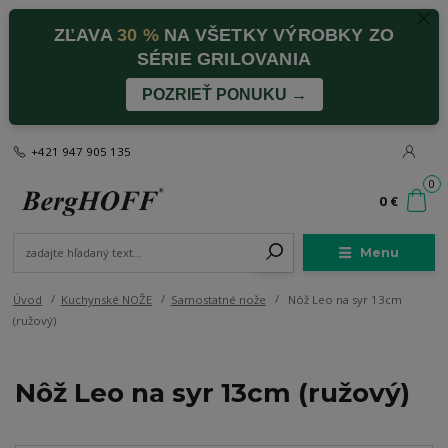
ZĽAVA
30 %
NA VŠETKY VÝROBKY ZO
SÉRIE GRILOVANIA
POZRIEŤ PONUKU →
+421 947 905 135
0
0 €
Menu
Úvod
Kuchynské NOŽE
Samostatné nože
Nôž Leo na syr 13cm
(ružový)
Nôž Leo na syr 13cm (ružový)