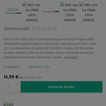
Ohodnotiť produkt
Nôž Leo na chlieb 23cm (zelený)Ideálny pomocník pri krájani vášho
obľubeného pečiva.Kvalitný oceľový nôž s non-stick povrchom z línie
LEO od uznávaného dizajnéra PIETER ROEX. Ideálny nôž do každej
kuchyne vhodný na denné používanie. Nôž je dokonale vyvážený a
ergonomicky tvarovaný. Dodavaný s prakti...
celý popis
Dostupnosť
Skladom > 5 ks
14,95 €
/
ks
12,15 €
bez DPH
Pridať do košíka