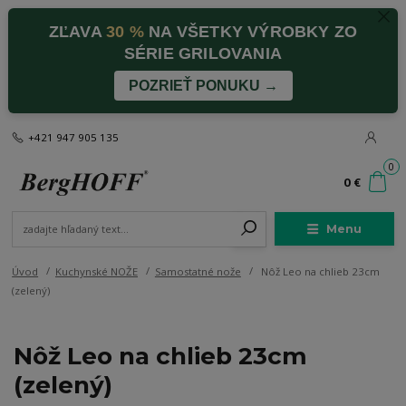
ZĽAVA
30 %
NA VŠETKY VÝROBKY ZO
SÉRIE GRILOVANIA
POZRIEŤ PONUKU →
+421 947 905 135
0
0 €
Menu
Úvod
Kuchynské NOŽE
Samostatné nože
Nôž Leo na chlieb 23cm
(zelený)
Nôž Leo na chlieb 23cm
(zelený)