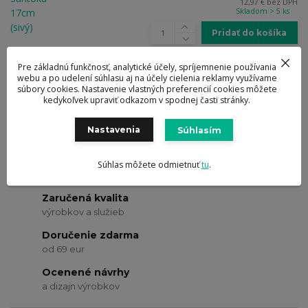
12,97 €
bez DPH
Skladom > 5 ks
Pridať do košíka
Nôž Leo na udeninu 19cm (ružový)
Pre základnú funkčnosť, analytické účely, spríjemnenie používania
webu a po udelení súhlasu aj na účely cielenia reklamy využívame
14,95 €
/
ks
súbory cookies. Nastavenie vlastných preferencií cookies môžete
12,15 €
bez DPH
kedykoľvek upraviť odkazom v spodnej časti stránky.
Skladom > 5 ks
Pridať do košíka
Nastavenia
Súhlasím
Oficiálny eshop
Súhlas môžete odmietnuť
tu
.
značky BergHOFF
Zaručená kvalita
výrobkov a služieb
Doručenie zdarma
od 69 eur
Ocenené návrhy
a dizajn výrobkov