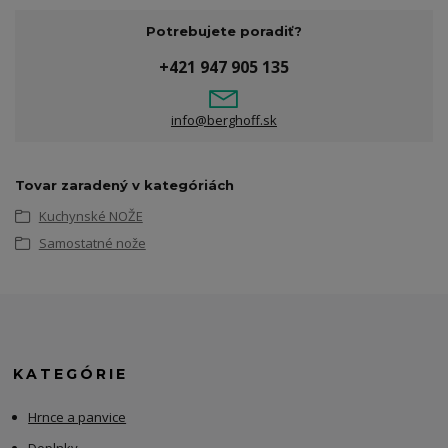
Potrebujete poradiť?
+421 947 905 135
info@berghoff.sk
Tovar zaradený v kategóriách
Kuchynské NOŽE
Samostatné nože
KATEGÓRIE
Hrnce a panvice