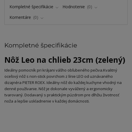
Kompletné špecifikácie
Hodnotenie
0
Komentáre
0
Kompletné špecifikácie
Nôž Leo na chlieb 23cm (zelený)
Ideálny pomocník pri krájani vášho obľubeného pečiva.Kvalitný
oceľový nôž s non-stick povrchom z línie LEO od uznávaného
dizajnéra PIETER ROEX. Ideálny nôž do každej kuchyne vhodný na
denné používanie. Nôž je dokonale vyvážený a ergonomicky
tvarovaný. Dodavaný s praktickým púzdrom pre dlhžiu životnosť
noža a lepšie uskladnenie v každej domácnosti.