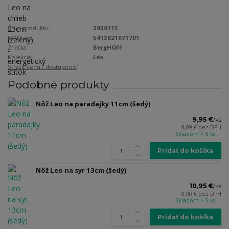
Číslo produktu:
3950115
EAN kód:
5413821071701
Značka:
BergHOFF
Kolekcia:
Leo
Strážiť cenu / dostupnosť
Podobné produkty
Nôž Leo na paradajky 11cm (šedý)
9,95 €
/
ks
8,09 €
bez DPH
Skladom > 5 ks
Pridať do košíka
Nôž Leo na syr 13cm (šedý)
10,95 €
/
ks
8,90 €
bez DPH
Skladom > 5 ks
Pridať do košíka