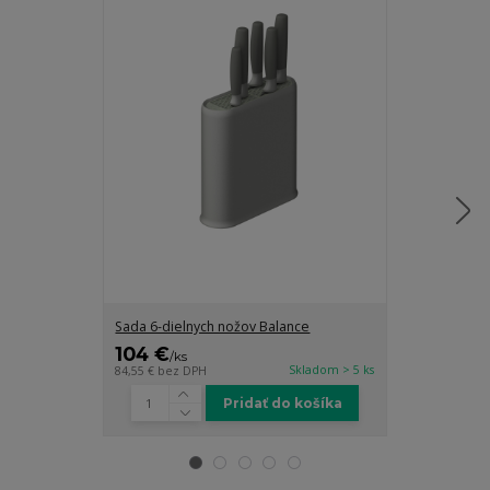
Sada 6-dielnych nožov Balance
Nože Forest 6
104 €
104 €
/
ks
/
ks
Skladom > 5 ks
84,55 €
bez DPH
84,55 €
bez DP
Pridať do košíka