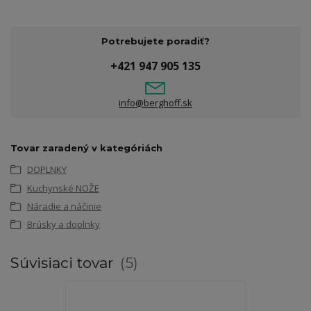
Potrebujete poradiť?
+421 947 905 135
info@berghoff.sk
Tovar zaradený v kategóriách
DOPLNKY
Kuchynské NOŽE
Náradie a náčinie
Brúsky a doplnky
Súvisiaci tovar
5