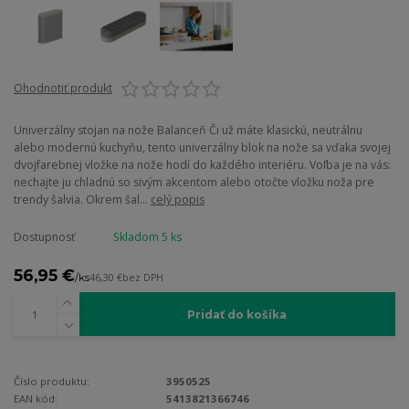
Ohodnotiť produkt
Univerzálny stojan na nože Balanceň Či už máte klasickú, neutrálnu
alebo modernú kuchyňu, tento univerzálny blok na nože sa vďaka svojej
dvojfarebnej vložke na nože hodí do každého interiéru. Voľba je na vás:
nechajte ju chladnú so sivým akcentom alebo otočte vložku noža pre
trendy šalvia. Okrem šal...
celý popis
Dostupnosť
Skladom 5 ks
56,95 €
/
ks
46,30 €
bez DPH
Pridať do košíka
Číslo produktu:
3950525
EAN kód:
5413821366746