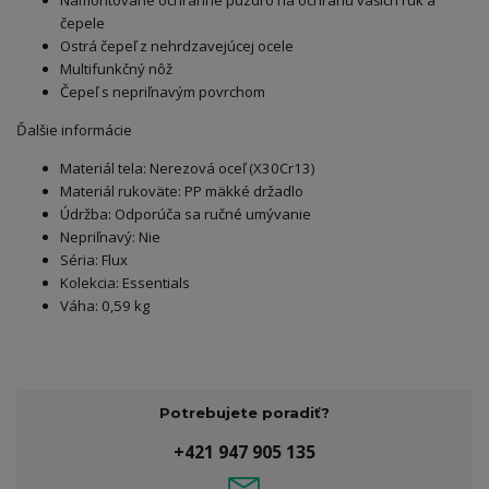
Namontované ochranné puzdro na ochranu vašich rúk a
čepele
Ostrá čepeľ z nehrdzavejúcej ocele
Multifunkčný nôž
Čepeľ s nepriľnavým povrchom
Ďalšie informácie
Materiál tela: Nerezová oceľ (X30Cr13)
Materiál rukoväte: PP mäkké držadlo
Údržba: Odporúča sa ručné umývanie
Nepriľnavý: Nie
Séria: Flux
Kolekcia: Essentials
Váha: 0,59 kg
Potrebujete poradiť?
+421 947 905 135