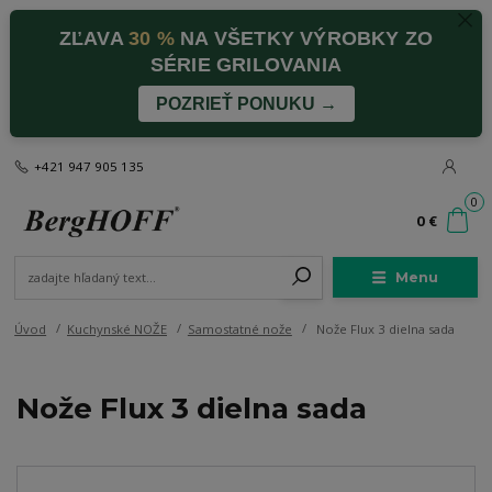
ZĽAVA
30 %
NA VŠETKY VÝROBKY ZO
SÉRIE GRILOVANIA
POZRIEŤ PONUKU →
+421 947 905 135
0
0 €
Menu
Úvod
Kuchynské NOŽE
Samostatné nože
Nože Flux 3 dielna sada
Nože Flux 3 dielna sada