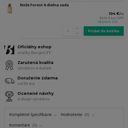
Nože Forest 6 dielna sada
104 €
/
ks
84,55 €
bez DPH
Skladom 2 ks
Pridať do košíka
Oficiálny eshop
značky BergHOFF
Zaručená kvalita
výrobkov a služieb
Doručenie zdarma
od 69 eur
Ocenené návrhy
a dizajn výrobkov
Kompletné špecifikácie
Hodnotenie
0
Komentáre
0