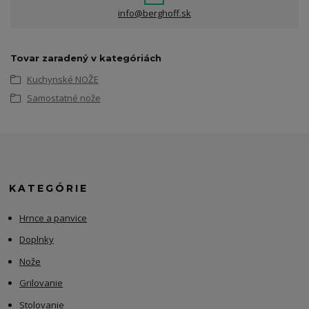
info@berghoff.sk
Tovar zaradený v kategóriách
Kuchynské NOŽE
Samostatné nože
KATEGÓRIE
Hrnce a panvice
Doplnky
Nože
Grilovanie
Stolovanie