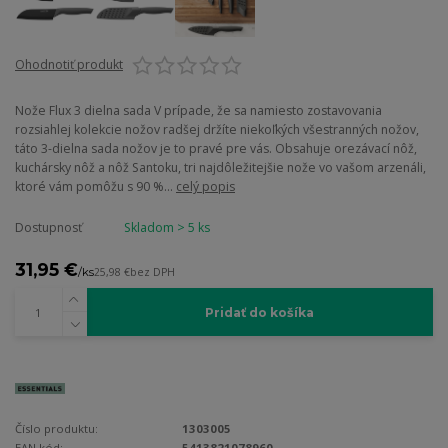
Ohodnotiť produkt
Nože Flux 3 dielna sada V prípade, že sa namiesto zostavovania
rozsiahlej kolekcie nožov radšej držíte niekoľkých všestranných nožov,
táto 3-dielna sada nožov je to pravé pre vás. Obsahuje orezávací nôž,
kuchársky nôž a nôž Santoku, tri najdôležitejšie nože vo vašom arzenáli,
ktoré vám pomôžu s 90 %...
celý popis
Dostupnosť
Skladom > 5 ks
31,95 €
/
ks
25,98 €
bez DPH
Pridať do košíka
Číslo produktu:
1303005
EAN kód:
5413821078960