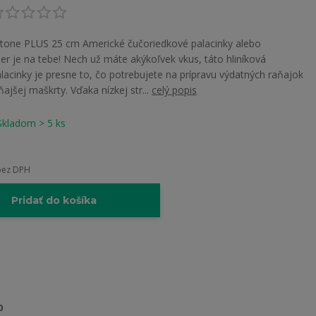
Stone PLUS 25 cm Americké čučoriedkové palacinky alebo
er je na tebe! Nech už máte akýkoľvek vkus, táto hliníková
alacinky je presne to, čo potrebujete na prípravu výdatných raňajok
ajšej maškrty. Vďaka nízkej str...
celý popis
Skladom > 5 ks
bez DPH
Pridať do košíka
0