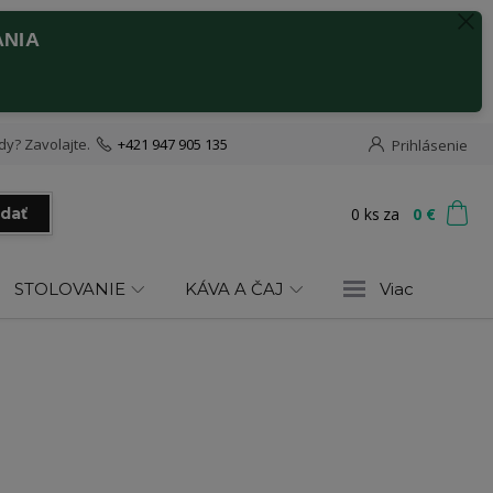
ANIA
dy? Zavolajte.
+421 947 905 135
Prihlásenie
0
ks
za
0 €
adať
STOLOVANIE
KÁVA A ČAJ
Viac