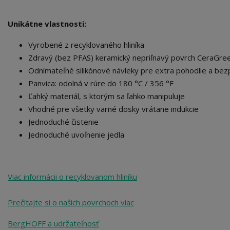
Unikátne vlastnosti:
Vyrobené z recyklovaného hliníka
Zdravý (bez PFAS) keramický nepriľnavý povrch CeraGre
Odnímateľné silikónové návleky pre extra pohodlie a be
Panvica: odolná v rúre do 180 °C / 356 °F
Ľahký materiál, s ktorým sa ľahko manipuluje
Vhodné pre všetky varné dosky vrátane indukcie
Jednoduché čistenie
Jednoduché uvoľnenie jedla
Viac informácii o recyklovanom hliníku
Prečítajte si o naších povrchoch viac
BergHOFF a udržateľnosť