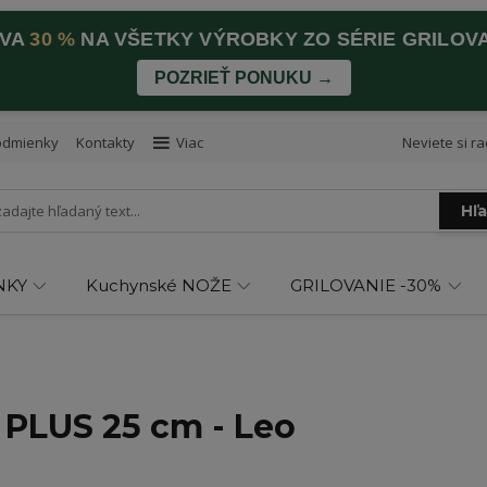
AVA
30 %
NA VŠETKY VÝROBKY ZO SÉRIE GRILOV
POZRIEŤ PONUKU →
odmienky
Kontakty
Viac
Neviete si ra
Hľ
NKY
Kuchynské NOŽE
GRILOVANIE -30%
 PLUS 25 cm - Leo