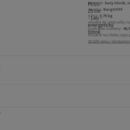
Materiál:
liaty hliník,
Značka:
BergHOFF
Váha:
0,75 kg
vhodný do umývačky ri
Vonkajšie rozmery:
46,5
Vhodné na všetky typy 
Strážiť cenu / dostupno
u
o