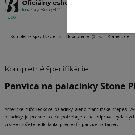
Oficiálny eshop
Zaručen
značky BergHOFF
výrobkov a
Kompletné špecifikácie
Hodnotenie
0
Komentáre
Kompletné špecifikácie
Panvica na palacinky Stone 
Americké čučoriedkové palacinky alebo francúzske crêpes; výb
palacinky je presne to, čo potrebujete na prípravu výdatných
vrstve môžete jedlo ľahko preniesť z panvice na tanier.