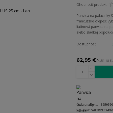
Ohodnotiť produkt
Panvica na palacinky 
francúzske crêpes; výb
liatinová panvica na p
alebo sladkej popoludň
Dostupnosť
62,95 €
/
ks
51,18 €
Číslo produktu:
3950590
EAN kód:
541382137497