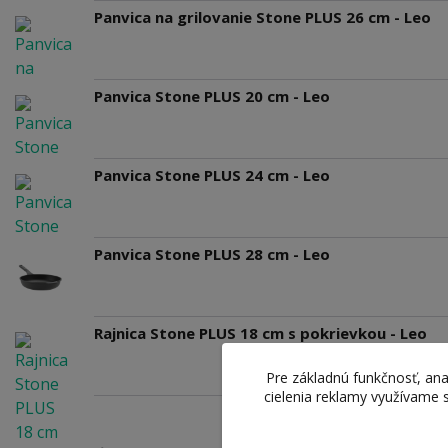
Panvica na grilovanie Stone PLUS 26 cm - Leo
Panvica Stone PLUS 20 cm - Leo
Panvica Stone PLUS 24 cm - Leo
Panvica Stone PLUS 28 cm - Leo
Rajnica Stone PLUS 18 cm s pokrievkou - Leo
Pre základnú funkčnosť, ana
cielenia reklamy využívame 