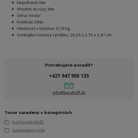
Nepriľnavé: Nie
Vhodné do rúry: Nie
Séria: Vector
Kolekcia: DiNA
Hmotnosť v kartóne: 0,19 kg
Vonkajšie rozmery výrobku: 26,35 x 3,70 x 2,41 cm
Potrebujete poradiť?
+421 947 905 135
info@berghoff.sk
Tovar zaradený v kategóriách
Kuchynské NOŽE
Samostatné nože