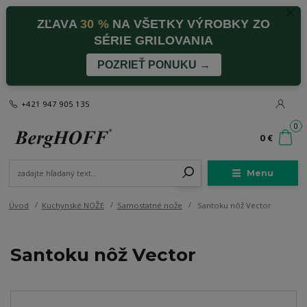
ZĽAVA
30 %
NA VŠETKY VÝROBKY ZO
SÉRIE GRILOVANIA
POZRIEŤ PONUKU →
+421 947 905 135
0
0 €
Menu
Úvod
Kuchynské NOŽE
Samostatné nože
Santoku nôž Vector
Santoku nôž Vector