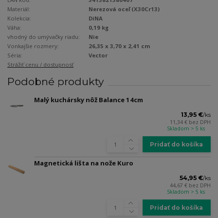
Materiál:
Nerezová oceľ (X30Cr13)
Kolekcia:
DiNA
Váha:
0,19 kg
vhodný do umývačky riadu:
Nie
Vonkajšie rozmery:
26,35 x 3,70 x 2,41 cm
Séria:
Vector
Strážiť cenu / dostupnosť
Podobné produkty
Malý kuchársky nôž Balance 14cm
13,95 €
/
ks
11,34 €
bez DPH
Skladom > 5 ks
Pridať do košíka
Magnetická lišta na nože Kuro
54,95 €
/
ks
44,67 €
bez DPH
Skladom > 5 ks
Pridať do košíka