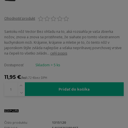
Ohodnotiť produkt
Santoku nôž Vector Bez ohľadu na to, aká rozsiahla je vaša zbierka
nožov, znova a znova sa pristihnete, že siahate po tomto všestrannom
kuchynskom noži. Krájanie, krájanie a mletie je to, čo tento nôž v
japonskom štýle zvláda najlepšie a vďaka nepriľnavej povrchovej vrstve
na čepeli to všetko zvládn...
celý popis
Dostupnosť
Skladom > 5 ks
11,95 €
/
ks
9,72 €
bez DPH
Pridať do košíka
Číslo produktu:
1315120
EAN kód:
5413821380407