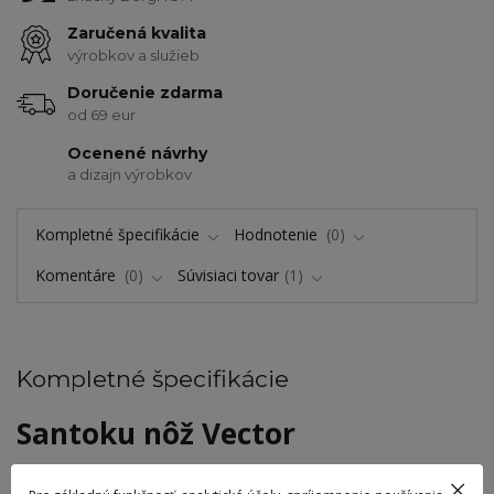
Zaručená kvalita
výrobkov a služieb
Doručenie zdarma
od 69 eur
Ocenené návrhy
a dizajn výrobkov
Kompletné špecifikácie
Hodnotenie
0
Komentáre
0
Súvisiaci tovar
1
Kompletné špecifikácie
Santoku nôž Vector
Bez ohľadu na to, aká rozsiahla je vaša zbierka nožov, znova a