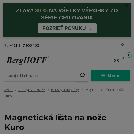
ZĽAVA
30 %
NA VŠETKY VÝROBKY ZO
SÉRIE GRILOVANIA
POZRIEŤ PONUKU →
+421 947 905 135
0
0 €
Menu
Úvod
Kuchynské NOŽE
Brúsky a doplnky
Magnetická lišta na nože
Kuro
Magnetická lišta na nože
Kuro