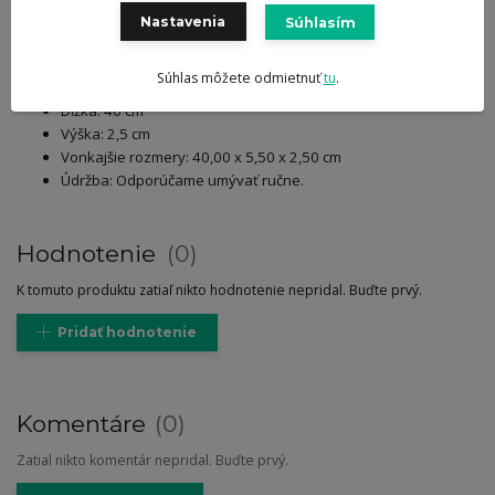
pri svojich kuchárskych činnostiach. Nielen poslúži, ale vyzerá
Nastavenia
Súhlasím
skvele, vďaka drevenému povrchu. Ľahko sa montuje a nože drží
silný magnet, ktorý sa postará o bezpečnosť pri manipulácii.
Súhlas môžete odmietnuť
tu
.
Materiál: Jaseňové drevo
Dĺžka: 40 cm
Výška: 2,5 cm
Vonkajšie rozmery: 40,00 x 5,50 x 2,50 cm
Údržba: Odporúčame umývať ručne.
Hodnotenie
0
K tomuto produktu zatiaľ nikto hodnotenie nepridal. Buďte prvý.
Pridať hodnotenie
Komentáre
0
Zatial nikto komentár nepridal. Buďte prvý.