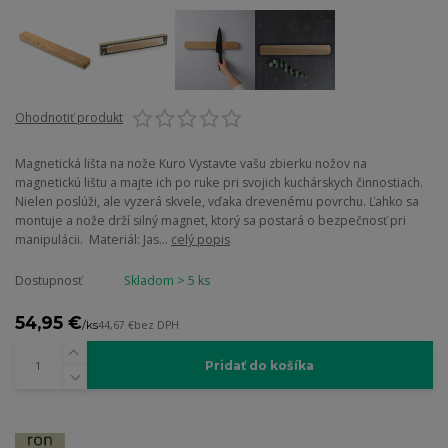
Ohodnotiť produkt
Magnetická lišta na nože Kuro Vystavte vašu zbierku nožov na
magnetickú lištu a majte ich po ruke pri svojich kuchárskych činnostiach.
Nielen poslúži, ale vyzerá skvele, vďaka drevenému povrchu. Ľahko sa
montuje a nože drží silný magnet, ktorý sa postará o bezpečnosť pri
manipulácii. Materiál: Jas...
celý popis
Dostupnosť
Skladom > 5 ks
54,95 €
/
ks
44,67 €
bez DPH
Pridať do košíka