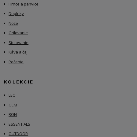
Hrnce a panvice
Doplnky
Nože
Grilovanie
Stolovanie
Káva a čaj
Pečenie
KOLEKCIE
LEO
GEM
RON
ESSENTIALS
OUTDOOR