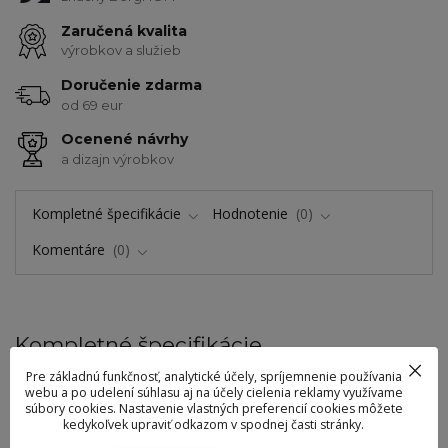
Zaručená kvalita
výrobkov a služieb
Doručenie zdarma
od 69 eur
Ocenené návrhy
a dizajn výrobkov
Kompletné špecifikácie
Hodnotenie
0
Komentáre
0
Kompletné špecifikácie
Pre základnú funkčnosť, analytické účely, spríjemnenie používania
Magnetická lišta na nože Kuro
webu a po udelení súhlasu aj na účely cielenia reklamy využívame
súbory cookies. Nastavenie vlastných preferencií cookies môžete
kedykoľvek upraviť odkazom v spodnej časti stránky.
Vystavte vašu zbierku nožov na magnetickú lištu a majte ich po ruke