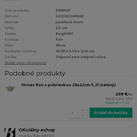
Číslo produktu:
3900021
EAN kód:
5413821049960
Materiál:
Jaseňové drevo
Výška:
2,5 cm
Značka:
BergHOFF
Kolekcia:
Ron
Dľžka:
40cm
Vonkajšie rozmery:
40,00 x 5,50 x 2,50 cm
Údržba:
Odporúčame umývať ručne.
Strážiť cenu / dostupnosť
Podobné produkty
Hrniec Ron s pokrievkou 28x22cm 5,2l (zelený)
209 €
/
ks
169,92 €
bez DPH
Skladom > 5 ks
Pridať do košíka
Oficiálny eshop
značky BergHOFF