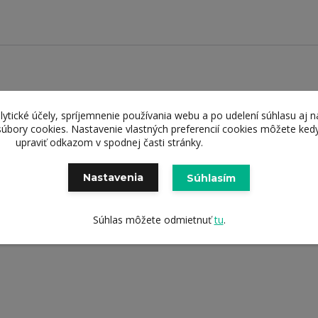
lytické účely, spríjemnenie používania webu a po udelení súhlasu aj n
súbory cookies. Nastavenie vlastných preferencií cookies môžete ked
čená kvalita
upraviť odkazom v spodnej časti stránky.
Doručenie zd
kov a služieb
od 69 eur
Nastavenia
Súhlasím
Súhlas môžete odmietnuť
tu
.
0