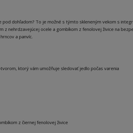
tále pod dohľadom? To je možné s týmto skleneným vekom s inte
m z nehrdzavejúcej ocele a gombíkom z fenolovej živice na bezp
hrncov a panvíc.
otvorom, ktorý vám umožňuje sledovať jedlo počas varenia
ombíkom z čiernej fenolovej živice