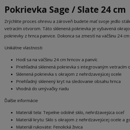
Pokrievka Sage / Slate 24 cm
Zrýchlite proces ohrevu a zároveň budete mať svoje jedlo s
vetracím otvorom. Táto sklenená pokrievka je vybavená okrajo
pokrievky z hrnca panvice. Dokonca sa zmestí na väčšinu 24 cm 
Unikátne vlastnosti
Hodí sa na väčšinu 24 cm hrncov a panvíc
Priehľadná sklenená pokrievka s integrovaným vetracím 
Sklenená pokrievka s okrajom z nehrdzavejúcej ocele
Priehľadný sklenený kryt na sledovanie obsahu hrnca
Vhodná do umývačky riadu
Ďalšie informácie
Materiál tela: Tepelne odolné sklo, nehrdzavejúca oceľ
Materiál krytu: Sklo s okrajom z nehrdzavejúcej ocele a g
Materiál rukoväte: Fenolická živica