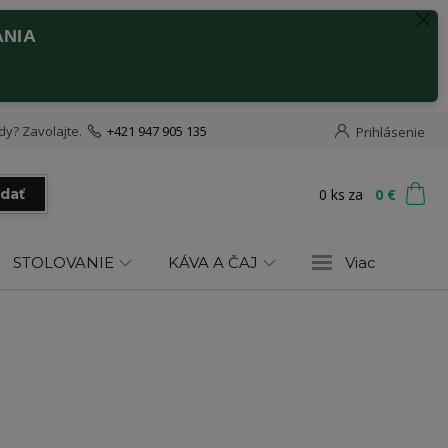
ANIA
dy? Zavolajte.
+421 947 905 135
Prihlásenie
0
ks
za
0 €
adať
STOLOVANIE
KÁVA A ČAJ
Viac