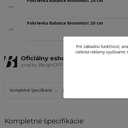
Pokrievka Balance Moonmist 24 cm
Pokrievka Balance Moonmist 20 cm
Pre základnú funkčnosť, ana
cielenia reklamy využívame 
Oficiálny eshop
Zaru
značky BergHOFF
výrob
Kompletné špecifikácie
Hodnotenie
0
Komentáre
Kompletné špecifikácie