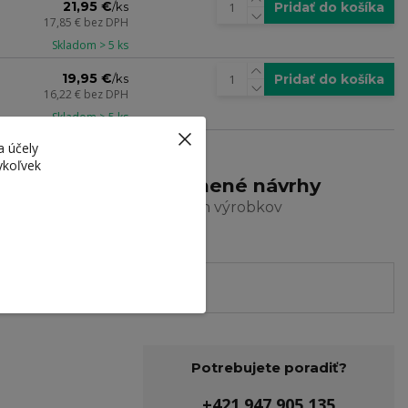
21,95 €
Pridať do košíka
/
ks
17,85 €
bez DPH
Skladom > 5 ks
19,95 €
Pridať do košíka
/
ks
16,22 €
bez DPH
Skladom > 5 ks
a účely
ykoľvek
arma
Ocenené návrhy
a dizajn výrobkov
Potrebujete poradiť?
+421 947 905 135