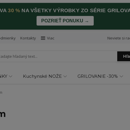
AVA
30 %
NA VŠETKY VÝROBKY ZO SÉRIE GRILOV
POZRIEŤ PONUKU →
odmienky
Kontakty
Viac
Neviete si ra
Hľ
NKY
Kuchynské NOŽE
GRILOVANIE -30%
cm
cm