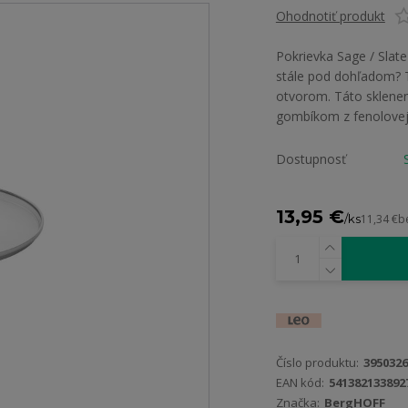
Ohodnotiť produkt
Pokrievka Sage / Slat
stále pod dohľadom? 
otvorom. Táto sklenen
gombíkom z fenolovej 
Dostupnosť
13,95 €
/
ks
11,34 €
b
Číslo produktu:
3950326
EAN kód:
541382133892
Značka:
BergHOFF