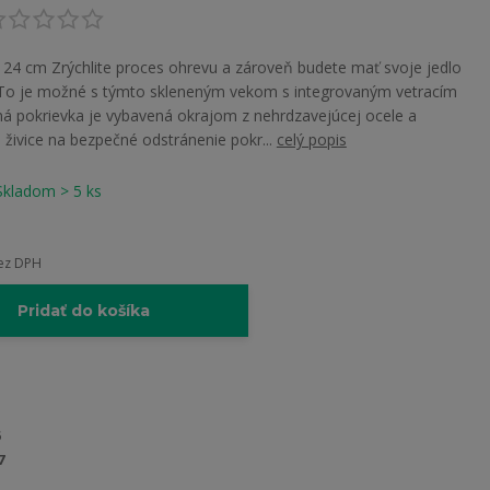
e 24 cm Zrýchlite proces ohrevu a zároveň budete mať svoje jedlo
To je možné s týmto skleneným vekom s integrovaným vetracím
á pokrievka je vybavená okrajom z nehrdzavejúcej ocele a
živice na bezpečné odstránenie pokr...
celý popis
Skladom > 5 ks
ez DPH
Pridať do košíka
7