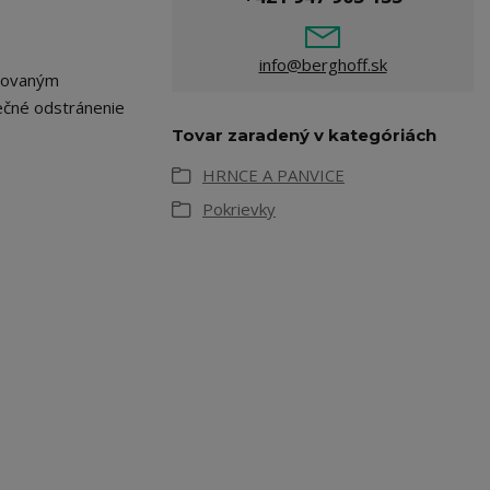
info@berghoff.sk
grovaným
ečné odstránenie
Tovar zaradený v kategóriách
HRNCE A PANVICE
Pokrievky