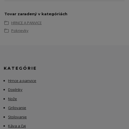
Tovar zaradený v kategóriách
HRNCE A PANVICE
Pokrievky
KATEGÓRIE
Hrnce a panvice
Doplnky
Nože
Grilovanie
Stolovanie
Káva a čaj