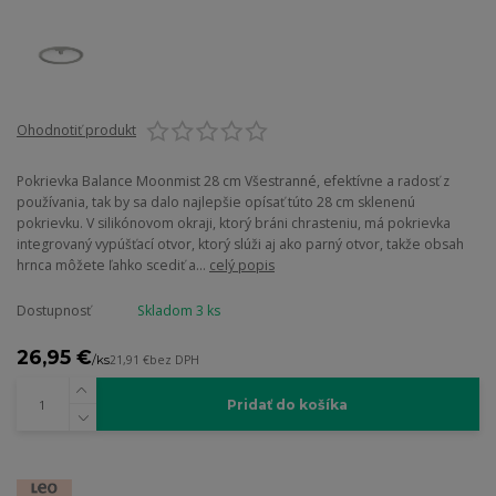
Ohodnotiť produkt
Pokrievka Balance Moonmist 28 cm Všestranné, efektívne a radosť z
používania, tak by sa dalo najlepšie opísať túto 28 cm sklenenú
pokrievku. V silikónovom okraji, ktorý bráni chrasteniu, má pokrievka
integrovaný vypúšťací otvor, ktorý slúži aj ako parný otvor, takže obsah
hrnca môžete ľahko scediť a...
celý popis
Dostupnosť
Skladom 3 ks
26,95 €
/
ks
21,91 €
bez DPH
Pridať do košíka