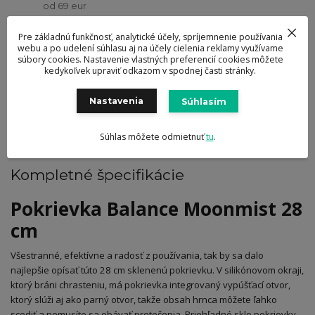
od 69 eur
Ocenené návrhy
Pre základnú funkčnosť, analytické účely, spríjemnenie používania
a dizajn výrobkov
webu a po udelení súhlasu aj na účely cielenia reklamy využívame
súbory cookies. Nastavenie vlastných preferencií cookies môžete
kedykoľvek upraviť odkazom v spodnej časti stránky.
Kompletné špecifikácie
Hodnotenie
0
Nastavenia
Súhlasím
Komentáre
0
Súhlas môžete odmietnuť
tu
.
Kompletné špecifikácie
Pokrievka Balance Moonmist 28
cm
Všestranné, efektívne a radosť z používania, tak by sa dalo
najlepšie opísať túto 28 cm sklenenú pokrievku. V silikónovom okraji,
ktorý bráni chrasteniu, má pokrievka integrovaný vypúšťací otvor,
ktorý slúži aj ako parný otvor, takže obsah hrnca môžete ľahko
scediť a nemusíte sa obávať pretečenia. Priehľadné sklo pokrievky