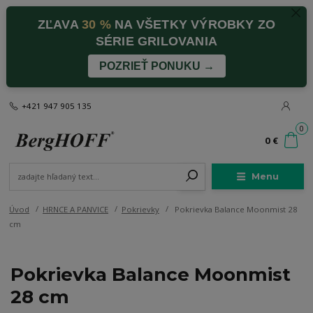
ZĽAVA
30 %
NA VŠETKY VÝROBKY ZO
SÉRIE GRILOVANIA
POZRIEŤ PONUKU →
+421 947 905 135
0
0 €
Menu
Úvod
HRNCE A PANVICE
Pokrievky
Pokrievka Balance Moonmist 28
cm
Pokrievka Balance Moonmist
28 cm