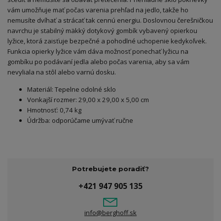
vám umožňuje mať počas varenia prehľad na jedlo, takže ho
nemusíte dvíhať a strácať tak cennú energiu. Doslovnou čerešničkou
navrchu je stabilný mäkký dotykový gombík vybavený opierkou
lyžice, ktorá zaisťuje bezpečné a pohodlné uchopenie kedykoľvek.
Funkcia opierky lyžice vám dáva možnosť ponechať lyžicu na
gombíku po podávaní jedla alebo počas varenia, aby sa vám
nevyliala na stôl alebo varnú dosku.
Materiál: Tepelne odolné sklo
Vonkajší rozmer: 29,00 x 29,00 x 5,00 cm
Hmotnosť: 0,74 kg
Údržba: odporúčame umývať ručne
Potrebujete poradiť?
+421 947 905 135
info@berghoff.sk