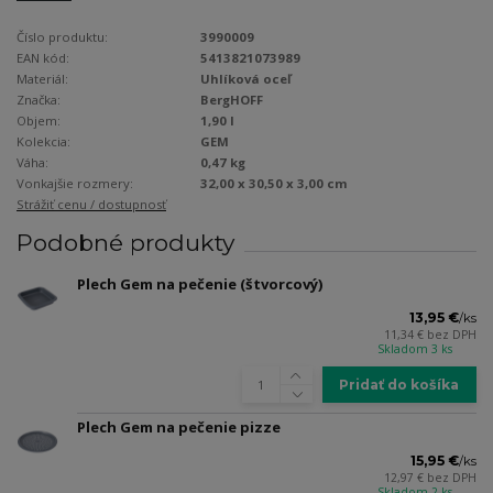
Číslo produktu:
3990009
EAN kód:
5413821073989
Materiál:
Uhlíková oceľ
Značka:
BergHOFF
Objem:
1,90 l
Kolekcia:
GEM
Váha:
0,47 kg
Vonkajšie rozmery:
32,00 x 30,50 x 3,00 cm
Strážiť cenu / dostupnosť
Podobné produkty
Plech Gem na pečenie (štvorcový)
13,95 €
/
ks
11,34 €
bez DPH
Skladom 3 ks
Pridať do košíka
Plech Gem na pečenie pizze
15,95 €
/
ks
12,97 €
bez DPH
Skladom 2 ks