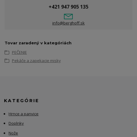
+421 947 905 135
info@berghoff.sk
Tovar zaradený v kategóriách
PEČENIE
Pekáče a zapekacie misky
KATEGÓRIE
Hrnce a panvice
Doplnky
Nože