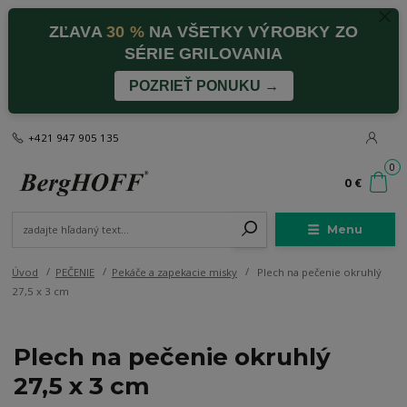
ZĽAVA
30 %
NA VŠETKY VÝROBKY ZO
SÉRIE GRILOVANIA
POZRIEŤ PONUKU →
+421 947 905 135
0
0 €
Menu
Úvod
PEČENIE
Pekáče a zapekacie misky
Plech na pečenie okruhlý
27,5 x 3 cm
Plech na pečenie okruhlý
27,5 x 3 cm