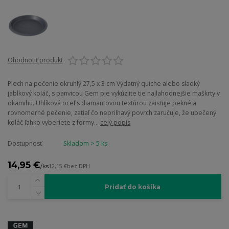
Ohodnotiť produkt
Plech na pečenie okruhlý 27,5 x 3 cm Výdatný quiche alebo sladký
jablkový koláč, s panvicou Gem pie vykúzlite tie najlahodnejšie maškrty v
okamihu. Uhlíková oceľ s diamantovou textúrou zaisťuje pekné a
rovnomerné pečenie, zatiaľ čo nepriľnavý povrch zaručuje, že upečený
koláč ľahko vyberiete z formy...
celý popis
Dostupnosť
Skladom > 5 ks
14,95 €
/
ks
12,15 €
bez DPH
Pridať do košíka