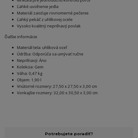
Mriežka pre jednoduchú kontrolu porcií
Ľahké uvoľnenie jedla
Materiál zaisťuje rovnomerné pečenie
Ľahký pekáč z uhlíkovej ocele
Vysoko kvalitný nepriľnavý povlak
Ďalšie informácie
Materiál tela: uhlíková oceľ
Údržba: Odporúča sa umývať ručne
Nepriľnavý: Áno
Kolekcia: Gem
Váha: 0,47 kg
Objem: 1,90 l
Vnútorné rozmery: 27,50 x 27,50 x 3,00 cm
Vonkajšie rozmery: 32,00 x 30,50 x 3,00 cm
Potrebujete poradiť?