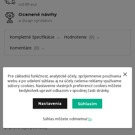
od 69 eur
Ocenené návrhy
a dizajn výrobkov
Kompletné špecifikácie
Hodnotenie
0
Komentáre
0
Kompletné špecifikácie
Pre základnú funkčnosť, analytické účely, spríjemnenie používania
webu a po udelení súhlasu aj na účely cielenia reklamy využívame
súbory cookies. Nastavenie vlastných preferencií cookies môžete
Plech Gem na pečenie pizze
kedykoľvek upraviť odkazom v spodnej časti stránky.
Pripravte si taliansku pizzu vo vaše domácnosti. Budete potrebovať
Nastavenia
Súhlasím
jeden plech z uhlíkovej ocele, ktorý má nelepivý povrch Fernogreen.
Spodná dierkovaná časť slúži na správne upečenie cesta z každej
Súhlas môžete odmietnuť
tu
.
strany. No a ešte budete potrebovať správne ingrediencie na
prípravu tejto pochúťky.