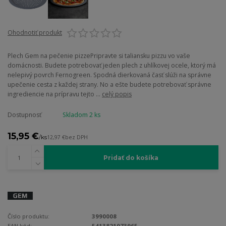
Ohodnotiť produkt
Plech Gem na pečenie pizzePripravte si taliansku pizzu vo vaše
domácnosti. Budete potrebovať jeden plech z uhlíkovej ocele, ktorý má
nelepivý povrch Fernogreen. Spodná dierkovaná časť slúži na správne
upečenie cesta z každej strany. No a ešte budete potrebovať správne
ingrediencie na prípravu tejto ...
celý popis
Dostupnosť
Skladom 2 ks
15,95 €
/
ks
12,97 €
bez DPH
Pridať do košíka
Číslo produktu:
3990008
EAN kód:
5413821073965