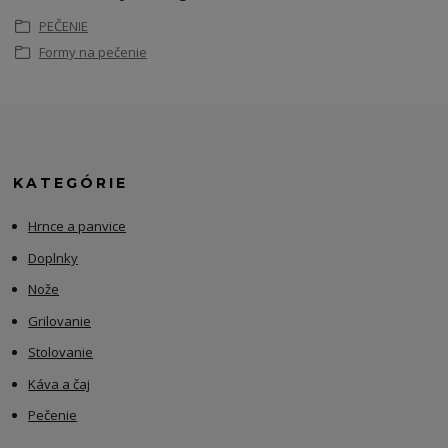
PEČENIE
Formy na pečenie
KATEGÓRIE
Hrnce a panvice
Doplnky
Nože
Grilovanie
Stolovanie
Káva a čaj
Pečenie