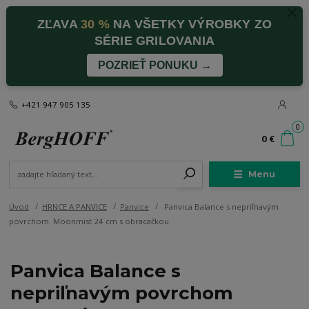
ZĽAVA
30 %
NA VŠETKY VÝROBKY ZO
SÉRIE GRILOVANIA
POZRIEŤ PONUKU →
+421 947 905 135
0
0 €
Menu
Úvod
HRNCE A PANVICE
Panvice
Panvica Balance s nepriľnavým
povrchom Moonmist 24 cm s obracačkou
Panvica Balance s
nepriľnavým povrchom