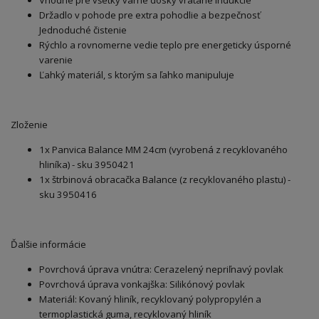
Vhodné pre všetky varné dosky vrátane indukcie
Držadlo v pohode pre extra pohodlie a bezpečnosť
Jednoduché čistenie
Rýchlo a rovnomerne vedie teplo pre energeticky úsporné
varenie
Ľahký materiál, s ktorým sa ľahko manipuluje
Zloženie
1x Panvica Balance MM 24cm (vyrobená z recyklovaného
hliníka) - sku 3950421
1x štrbinová obracačka Balance (z recyklovaného plastu) -
sku 3950416
Ďalšie informácie
Povrchová úprava vnútra: Cerazelený nepriľnavý povlak
Povrchová úprava vonkajška: Silikónový povlak
Materiál: Kovaný hliník, recyklovaný polypropylén a
termoplastická guma, recyklovaný hliník