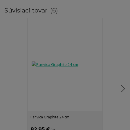
Súvisiaci tovar
6
Panvica Graphite 24 cm
Grilovacia pan
82,95 €
62,95 €