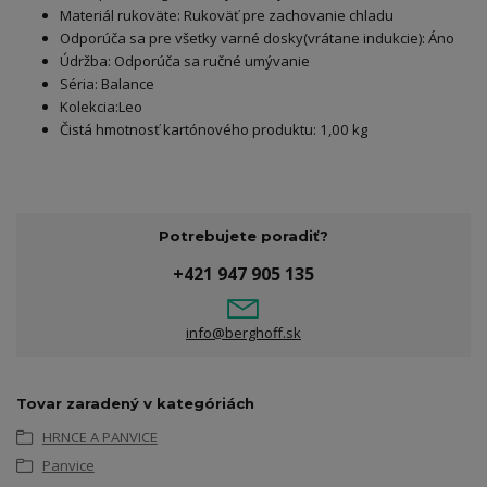
Materiál rukoväte: Rukoväť pre zachovanie chladu
Odporúča sa pre všetky varné dosky(vrátane indukcie): Áno
Údržba: Odporúča sa ručné umývanie
Séria: Balance
Kolekcia:Leo
Čistá hmotnosť kartónového produktu: 1,00 kg
Potrebujete poradiť?
+421 947 905 135
info@berghoff.sk
Tovar zaradený v kategóriách
HRNCE A PANVICE
Panvice