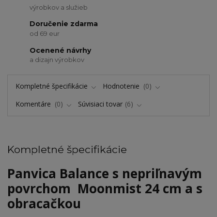
výrobkov a služieb
Doručenie zdarma
od 69 eur
Ocenené návrhy
a dizajn výrobkov
Kompletné špecifikácie
Hodnotenie
0
Komentáre
0
Súvisiaci tovar
6
Kompletné špecifikácie
Panvica Balance s nepriľnavým
povrchom Moonmist 24 cm a s
obracačkou