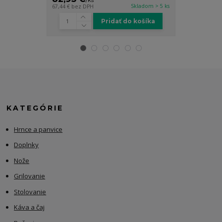
/
ks
/
k
Skladom > 5 ks
67,44 €
bez DPH
51,18 €
bez DP
Pridať do košíka
KATEGÓRIE
Hrnce a panvice
Doplnky
Nože
Grilovanie
Stolovanie
Káva a čaj