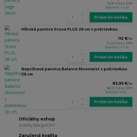
34,92 €
bez DPH
Skladom > 5 ks
Pridať do košíka
Hlboká panvica Stone PLUS 28 cm s pokrievkou
112 €
/
ks
91,06 €
bez DPH
Skladom > 5 ks
Pridať do košíka
Nepriľnavá panvica Balance Moonmist s pokrievkou
26 cm
83,95 €
/
ks
68,25 €
bez DPH
Skladom 3 ks
Pridať do košíka
Oficiálny eshop
značky BergHOFF
Zaručená kvalita