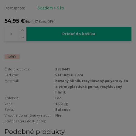
Dostupnosť
Skladom > 5 ks
54,95 €
/
ks
44,67 €
bez DPH
Pridať do košíka
Číslo produktu:
3950441
EAN kód:
5413821363974
Materiál:
Kovaný hliník, recyklovaný polypropylén
a termoplastická guma, recyklovaný
hliník
Kolekcia:
Leo
Váha:
1,00 kg
Séria:
Balance
Vhodné do umývačky riadu:
Nie
Strážiť cenu / dostupnosť
Podobné produkty