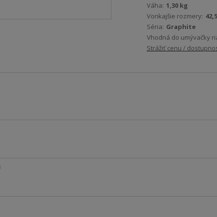
Váha:
1,30 kg
Vonkajšie rozmery:
42,
Séria:
Graphite
Vhodná do umývačky ri
Strážiť cenu / dostupno
u