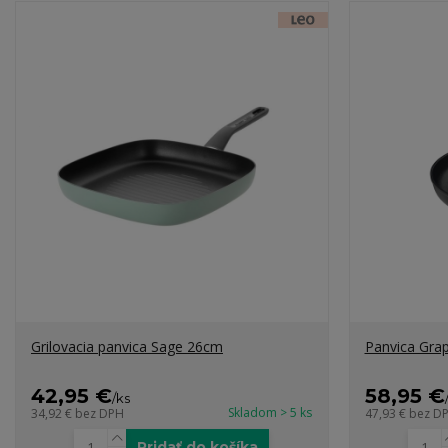
Grilovacia panvica Sage 26cm
Panvica Grap
42,95 €
58,95 €
/
ks
Skladom > 5 ks
34,92 €
bez DPH
47,93 €
bez D
Pridať do košíka