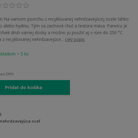
m Na varnom povrchu z recyklovanej nehrdzavejúcej ocele ľahko
 alebo hydinu. Tým sa zachová chuť a textúra mäsa. Panvicu je
ľvek druh varnej dosky a možno ju použiť aj v rúre do 250 °C.
 z recyklovanej nehrdzavejúce...
celý popis
Skladom > 5 ks
bez DPH
Pridať do košíka
2
nehrdzavejúca oceľ