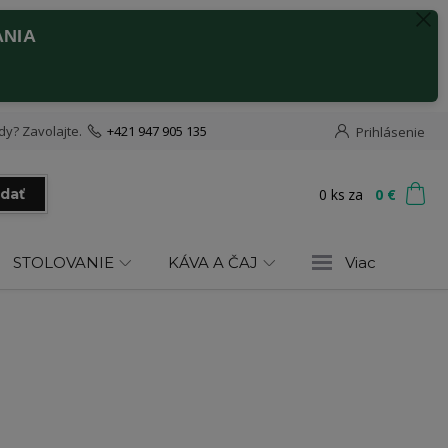
ANIA
dy? Zavolajte.
+421 947 905 135
Prihlásenie
0
ks
za
0 €
adať
STOLOVANIE
KÁVA A ČAJ
Viac