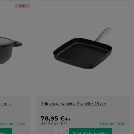
8 cm s
Grilovacia panvica Graphite 28 cm
78,95 €
/
ks
Skladom > 5 ks
Skladom > 5 ks
64,19 €
bez DPH
šíka
Pridať do košíka