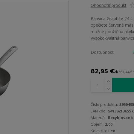
Ohodnotiť produkt
Panvica Graphite 24 c
opečiete červené mäso
možné použiť na akýko
Vysokokvalitná panvica
Dostupnosť
82,95 €
/
ks
67,44 €
Číslo produktu:
3950495
EAN kód:
541382136557
Materiál:
Recyklovaná 
Objem:
2,00 l
Kolekcia:
Leo