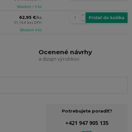
Skladom > 5 ks
62,95 €
Pridať do košíka
/
ks
51,18 €
bez DPH
Skladom 4 ks
a
Ocenené návrhy
a dizajn výrobkov
Potrebujete poradiť?
+421 947 905 135