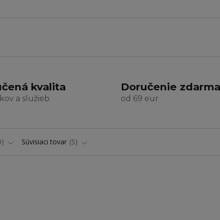
čená kvalita
Doručenie zdarm
kov a služieb
od 69 eur
0
Súvisiaci tovar
5