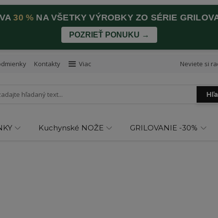
AVA
30 %
NA VŠETKY VÝROBKY ZO SÉRIE GRILOV
POZRIEŤ PONUKU →
odmienky
Kontakty
Viac
Neviete si ra
Hľ
NKY
Kuchynské NOŽE
GRILOVANIE -30%