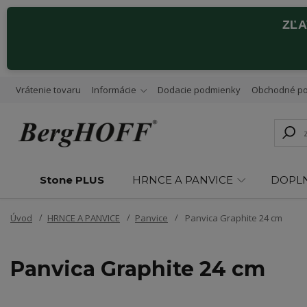
ZĽ
Vrátenie tovaru
Informácie
Dodacie podmienky
Obchodné p
Stone PLUS
HRNCE A PANVICE
DOPL
Úvod
HRNCE A PANVICE
Panvice
Panvica Graphite 24 cm
Panvica Graphite 24 cm