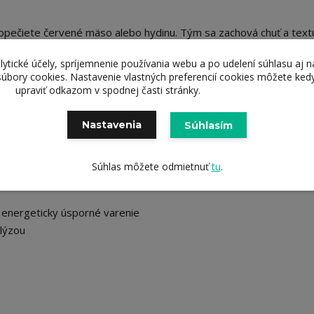
opečiete červené mäso alebo hydinu. Tým sa zachová chuť a text
 ju použiť aj v rúre do 250 °C. Vysokokvalitná panvica z recyklov
lytické účely, spríjemnenie používania webu a po udelení súhlasu aj n
vý nádych, zatiaľ čo kapsulové dno panvice zaisťuje optimálny v
súbory cookies. Nastavenie vlastných preferencií cookies môžete ked
s varením, umývačka riadu sa postará o upratovanie, aby ste si 
upraviť odkazom v spodnej časti stránky.
Nastavenia
Súhlasím
Súhlas môžete odmietnuť
tu
.
 energeticky úsporné varenie
olýzou