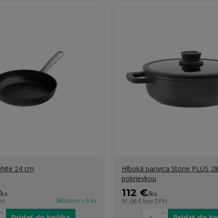
hite 24 cm
Hlboká panvica Stone PLUS 2
pokrievkou
112 €
/
ks
/
ks
Skladom > 5 ks
PH
91,06 €
bez DPH
Pridať do košíka
Pridať do ko