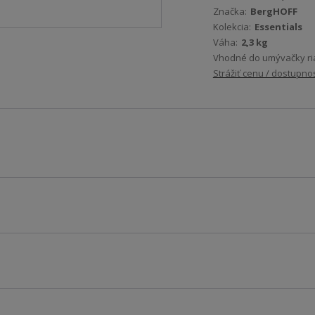
Značka:
BergHOFF
Kolekcia:
Essentials
Váha:
2,3 kg
Vhodné do umývačky ri
Strážiť cenu / dostupno