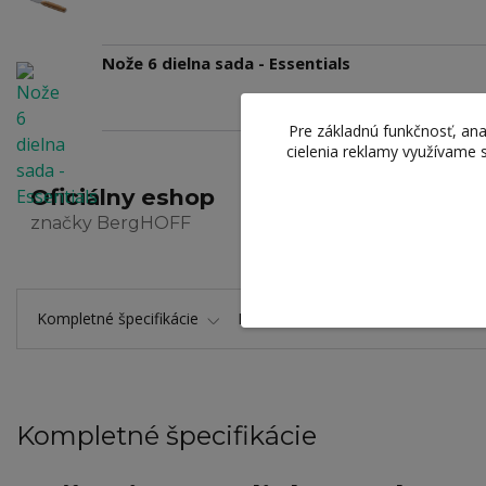
Nože 6 dielna sada - Essentials
Pre základnú funkčnosť, ana
cielenia reklamy využívame 
Oficiálny eshop
Zaručen
značky BergHOFF
výrobkov a
Kompletné špecifikácie
Hodnotenie
0
Komentáre
Kompletné špecifikácie