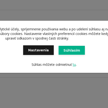
lytické účely, spríjemnenie používania webu a po udelení súhlasu aj n
súbory cookies. Nastavenie vlastných preferencií cookies môžete ked
upraviť odkazom v spodnej časti stránky.
á kvalita
Doručenie zdarm
 služieb
od 69 eur
Nastavenia
Súhlasím
Súhlas môžete odmietnuť
tu
.
0