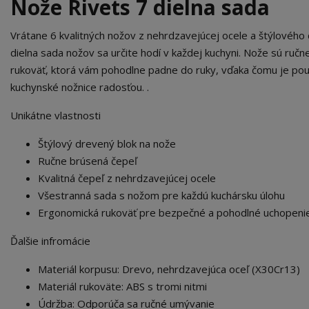
Nože Rivets 7 dielna sada
Vrátane 6 kvalitných nožov z nehrdzavejúcej ocele a štýlovéh
dielna sada nožov sa určite hodí v každej kuchyni. Nože sú ruč
rukoväť, ktorá vám pohodlne padne do ruky, vďaka čomu je použí
kuchynské nožnice radosťou. .
Unikátne vlastnosti
Štýlový drevený blok na nože
Ručne brúsená čepeľ
Kvalitná čepeľ z nehrdzavejúcej ocele
Všestranná sada s nožom pre každú kuchársku úlohu
Ergonomická rukoväť pre bezpečné a pohodlné uchopeni
Ďalšie infromácie
Materiál korpusu: Drevo, nehrdzavejúca oceľ (X30Cr13)
Materiál rukoväte: ABS s tromi nitmi
Údržba: Odporúča sa ručné umývanie