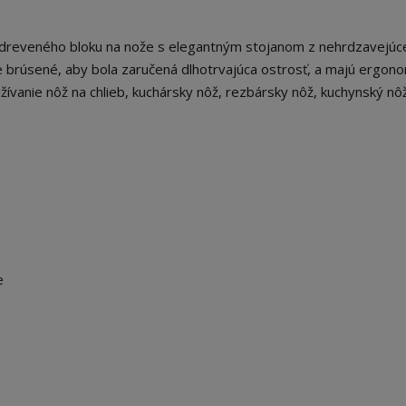
o dreveného bloku na nože s elegantným stojanom z nehrdzavejúcej
ne brúsené, aby bola zaručená dlhotrvajúca ostrosť, a majú ergon
vanie nôž na chlieb, kuchársky nôž, rezbársky nôž, kuchynský nôž
e