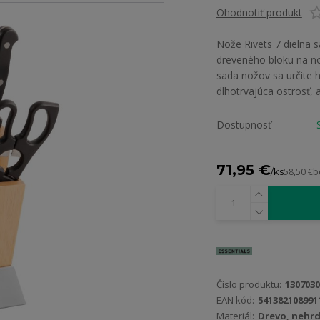
Ohodnotiť produkt
Nože Rivets 7 dielna 
dreveného bloku na no
sada nožov sa určite 
dlhotrvajúca ostrosť, 
Dostupnosť
71,95 €
/
ks
58,50 €
b
Číslo produktu:
1307030
EAN kód:
541382108991
Materiál:
Drevo, nehrd