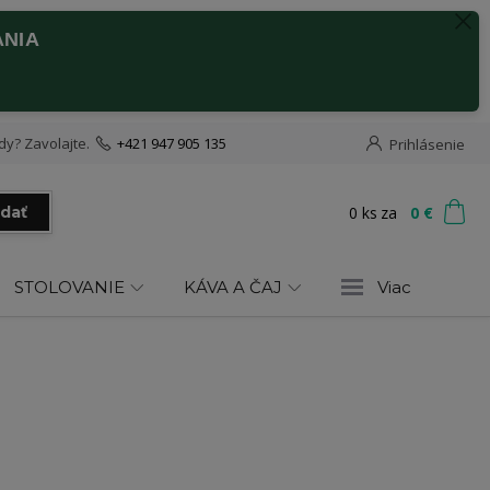
ANIA
dy? Zavolajte.
+421 947 905 135
Prihlásenie
0
ks
za
0 €
adať
STOLOVANIE
KÁVA A ČAJ
Viac