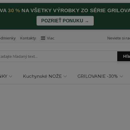
AVA
30 %
NA VŠETKY VÝROBKY ZO SÉRIE GRILOV
POZRIEŤ PONUKU →
odmienky
Kontakty
Viac
Neviete si ra
Hľ
NKY
Kuchynské NOŽE
GRILOVANIE -30%