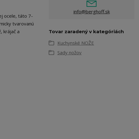
info@berghoff.sk
 ocele, táto 7-
omicky tvarovanú
, krájač a
Tovar zaradený v kategóriách
Kuchynské NOŽE
Sady nožov