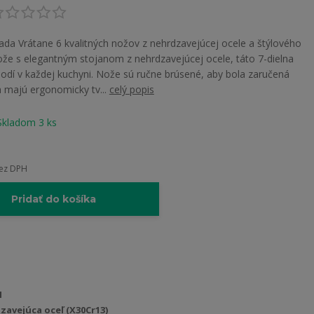
sada Vrátane 6 kvalitných nožov z nehrdzavejúcej ocele a štýlového
že s elegantným stojanom z nehrdzavejúcej ocele, táto 7-dielna
hodí v každej kuchyni. Nože sú ručne brúsené, aby bola zaručená
a majú ergonomicky tv...
celý popis
Skladom 3 ks
ez DPH
Pridať do košíka
1
zavejúca oceľ (X30Cr13)