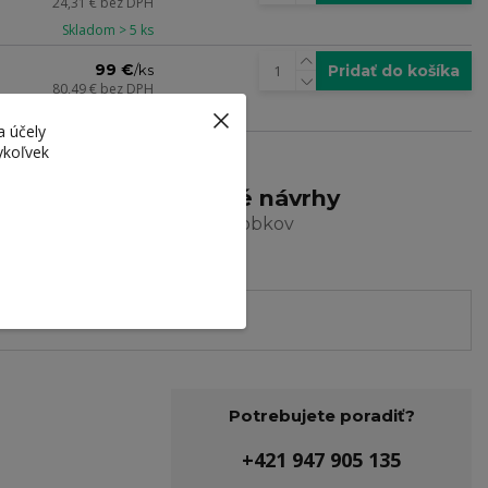
24,31 €
bez DPH
Skladom > 5 ks
99 €
Pridať do košíka
/
ks
80,49 €
bez DPH
Skladom > 5 ks
a účely
ykoľvek
a
Ocenené návrhy
a dizajn výrobkov
Potrebujete poradiť?
+421 947 905 135