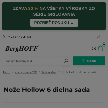
ZĽAVA
30 %
NA VŠETKY VÝROBKY ZO
SÉRIE GRILOVANIA
POZRIEŤ PONUKU →
+421 947 905 135
0
0 €
Menu
Úvod
Kuchynské NOŽE
Sady nožov
Nože Hollow 6 dielna sada
Nože Hollow 6 dielna sada