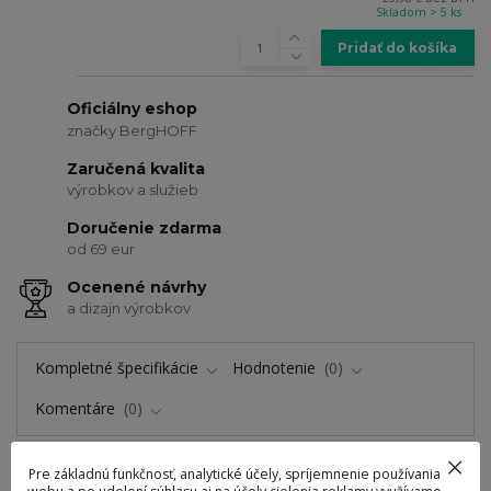
Skladom > 5 ks
Pridať do košíka
Oficiálny eshop
značky BergHOFF
Zaručená kvalita
výrobkov a služieb
Doručenie zdarma
od 69 eur
Ocenené návrhy
a dizajn výrobkov
Kompletné špecifikácie
Hodnotenie
0
Komentáre
0
Pre základnú funkčnosť, analytické účely, spríjemnenie používania