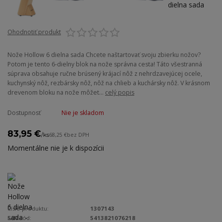
Ohodnotiť produkt
Nože Hollow 6 dielna sada Chcete naštartovať svoju zbierku nožov?
Potom je tento 6-dielny blok na nože správna cesta! Táto všestranná
súprava obsahuje ručne brúsený krájací nôž z nehrdzavejúcej ocele,
kuchynský nôž, rezbársky nôž, nôž na chlieb a kuchársky nôž. V krásnom
drevenom bloku na nože môžet...
celý popis
Dostupnosť
Nie je skladom
83,95 €
/
ks
68,25 €
bez DPH
Momentálne nie je k dispozícii
Číslo produktu:
1307143
EAN kód:
5413821076218