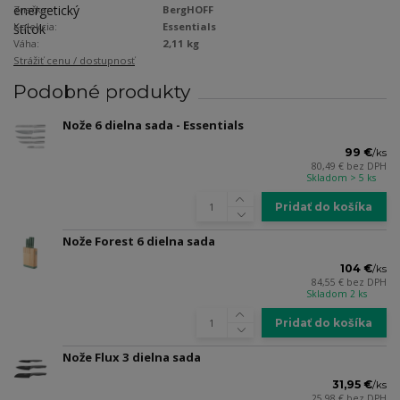
Značka:
BergHOFF
Kolekcia:
Essentials
Váha:
2,11 kg
Strážiť cenu / dostupnosť
Podobné produkty
Nože 6 dielna sada - Essentials
99 €
/
ks
80,49 €
bez DPH
Skladom > 5 ks
Pridať do košíka
Nože Forest 6 dielna sada
104 €
/
ks
84,55 €
bez DPH
Skladom 2 ks
Pridať do košíka
Nože Flux 3 dielna sada
31,95 €
/
ks
25,98 €
bez DPH