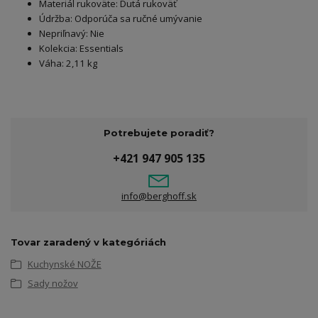
Materiál rukoväte: Dutá rukoväť
Údržba: Odporúča sa ručné umývanie
Nepriľnavý: Nie
Kolekcia: Essentials
Váha: 2,11 kg
Potrebujete poradiť?
+421 947 905 135
info@berghoff.sk
Tovar zaradený v kategóriách
Kuchynské NOŽE
Sady nožov