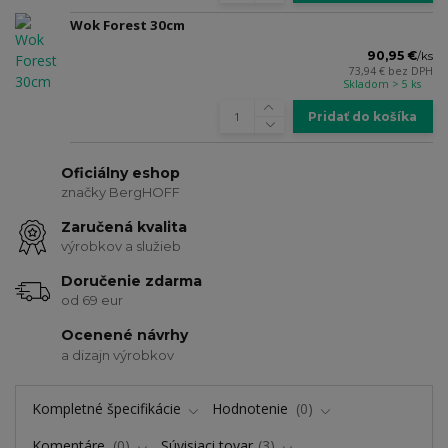
Wok Forest 30cm
90,95 €
/
ks
73,94 €
bez DPH
Skladom > 5 ks
Pridať do košíka
Oficiálny eshop
značky BergHOFF
Zaručená kvalita
výrobkov a služieb
Doručenie zdarma
od 69 eur
Ocenené návrhy
a dizajn výrobkov
Kompletné špecifikácie
Hodnotenie
0
Komentáre
0
Súvisiaci tovar
3