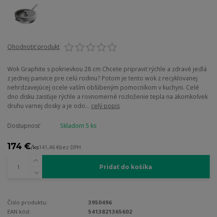
Ohodnotiť produkt
Wok Graphite s pokrievkou 28 cm Chcete pripraviť rýchle a zdravé jedlá
z jednej panvice pre celú rodinu? Potom je tento wok z recyklovanej
nehrdzavejúcej ocele vaším obľúbeným pomocníkom v kuchyni. Celé
dno disku zaisťuje rýchle a rovnomerné rozloženie tepla na akomkoľvek
druhu varnej dosky a je odo...
celý popis
Dostupnosť
Skladom 5 ks
174 €
/
ks
141,46 €
bez DPH
Pridať do košíka
Číslo produktu:
3950496
EAN kód:
5413821365602