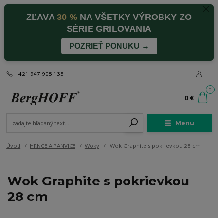
ZĽAVA
30 %
NA VŠETKY VÝROBKY ZO
SÉRIE GRILOVANIA
POZRIEŤ PONUKU →
+421 947 905 135
0
0 €
Menu
Úvod
HRNCE A PANVICE
Woky
Wok Graphite s pokrievkou 28 cm
Wok Graphite s pokrievkou
28 cm