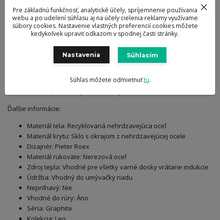
Vhodné do rúry do 250°C
Pre základnú funkčnosť, analytické účely, spríjemnenie používania
webu a po udelení súhlasu aj na účely cielenia reklamy využívame
Kapsulová základňa vedie teplo rýchlo a rovnomerne pre
súbory cookies. Nastavenie vlastných preferencií cookies môžete
energeticky úsporné varenie
kedykoľvek upraviť odkazom v spodnej časti stránky.
Ľahko sa čistí a nepriľne vďaka povrchovej úprave
elektrolýzou
Nastavenia
Súhlasím
Telo odolné proti poškriabaniu
Priehľadný sklenený kryt na sledovanie obsahu hrnca
Súhlas môžete odmietnuť
tu
.
Vhodný do umývačky riadu
Vhodné pre všetky varné dosky vrátane indukcie
Ďalšie informácie:
Materiál tela: Recyklovaná nehrdzavejúca oceľ
Materiál krytu: Sklo s okrajom z nehrdzavejúcej ocele
Dizajnér: Pieter Roex
Materiál rukoväte: Nerezová oceľ
Zdroj tepla: Vhodné pre všetky varné dosky vrátane indukcie
Údržba: Vhodný do umývačky riadu
Nepriľnavý: Nie
Vhodné do rúry: Áno
Séria: Graphite
Kolekcia: Leo