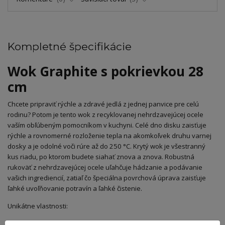
Kompletné špecifikácie
Wok Graphite s pokrievkou 28
cm
Chcete pripraviť rýchle a zdravé jedlá z jednej panvice pre celú
rodinu? Potom je tento wok z recyklovanej nehrdzavejúcej ocele
vaším obľúbeným pomocníkom v kuchyni. Celé dno disku zaisťuje
rýchle a rovnomerné rozloženie tepla na akomkoľvek druhu varnej
dosky a je odolné voči rúre až do 250 °C. Krytý wok je všestranný
kus riadu, po ktorom budete siahať znova a znova. Robustná
rukoväť z nehrdzavejúcej ocele uľahčuje hádzanie a podávanie
vašich ingrediencií, zatiaľ čo špeciálna povrchová úprava zaisťuje
ľahké uvoľňovanie potravín a ľahké čistenie.
Unikátne vlastnosti:
Vyrobené z recyklovanej nehrdzavejúcej ocele