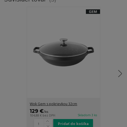
Wok Gem s pokrievkou 32cm
Wok Gem 24c
129 €
75,95 €
/
ks
/
k
Skladom 3 ks
104,88 €
bez DPH
61,75 €
bez DP
Pridať do košíka