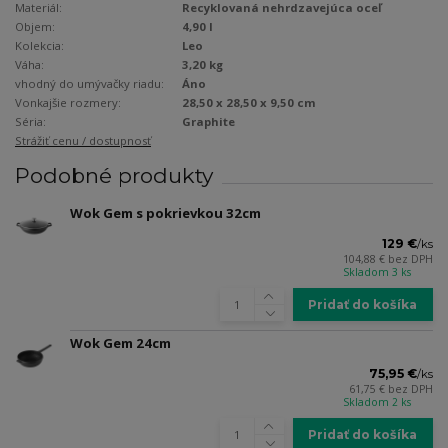
Materiál:
Recyklovaná nehrdzavejúca oceľ
Objem:
4,90 l
Kolekcia:
Leo
Váha:
3,20 kg
vhodný do umývačky riadu:
Áno
Vonkajšie rozmery:
28,50 x 28,50 x 9,50 cm
Séria:
Graphite
Strážiť cenu / dostupnosť
Podobné produkty
Wok Gem s pokrievkou 32cm
129 €
/
ks
104,88 €
bez DPH
Skladom 3 ks
Pridať do košíka
Wok Gem 24cm
75,95 €
/
ks
61,75 €
bez DPH
Skladom 2 ks
Pridať do košíka