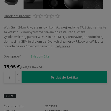
Ohodnotiť produkt
Wok Gem 24cm Aj vy ste milovníkom Azijskej kuchyne ? Už viac nemusíte
za kvalitnou čínou vycestovať nikam do reštaurácie, vďaka
vysokokvalittnej panvici WOK z línie GEM si ju pripravíte jednoducho aj
doma. Línia GEM je dielom uznávaných dizajnérov P.Roex a K.Willaerts
pravidelne oceňovaných cenami z...
celý popis
Dostupnosť
Skladom 2 ks
75,95 €
/
ks
61,75 €
bez DPH
Pridať do košíka
Číslo produktu:
2307313
EAN kód:
5413821065892