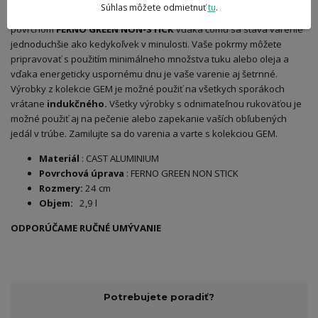
Súhlas môžete odmietnuť
tu
.
a hrnce sa vyznačujú vysokokvalitným keramickým
povrchom
FERNO GREEN NON-STICK
vďaka čomu sa stáva varenie
jednoduchšie ako kedykoľvek v minulosti. Vaše pokrmy môžete
pripravovať s použitím minimálneho množstva tuku alebo oleja a
vďaka energeticky uspornému dnu je vaše varenie aj šetrnné.
Výrobky z kolekcie GEM je možné použiť na všetkych sporákoch
vrátane
indukčného.
Všetky výrobky s odnimateľnou rukoväťou je
možné použiť aj na pečenie alebo zapekanie vaších obľubených
jedál v trúbe. Zamilujte sa do varenia a varte s kolekciou GEM.
Materiál
: CAST ALUMINIUM
Povrchová úprava
: FERNO GREEN NON STICK
Rozmery:
24 cm
Objem:
2,9 l
ODPORÚČAME RUČNÉ UMÝVANIE
Potrebujete poradiť?