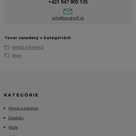
+421 947 905 135
info@berghoff.sk
Tovar zaradený v kategóriách
HRNCE A PANVICE
Woky
KATEGÓRIE
Hrnce a panvice
Doplnky
Nože