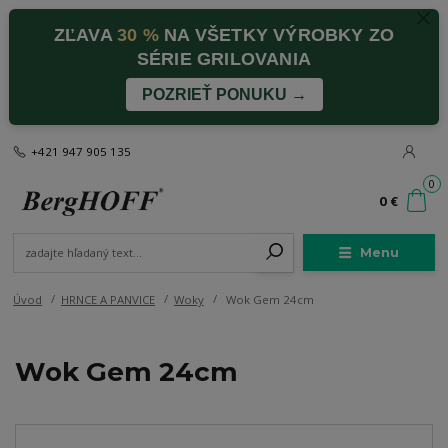
ZĽAVA
30 %
NA VŠETKY VÝROBKY ZO
SÉRIE GRILOVANIA
POZRIEŤ PONUKU →
+421 947 905 135
0
0 €
Menu
Úvod
HRNCE A PANVICE
Woky
Wok Gem 24cm
Wok Gem 24cm