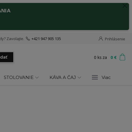
ANIA
dy? Zavolajte.
+421 947 905 135
Prihlásenie
0
ks
za
0 €
adať
STOLOVANIE
KÁVA A ČAJ
Viac