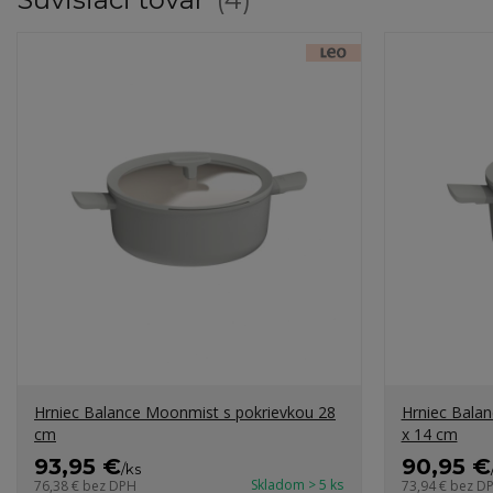
Hrniec Balance Moonmist s pokrievkou 28
Hrniec Bala
cm
x 14 cm
93,95 €
90,95 €
/
ks
Skladom > 5 ks
76,38 €
bez DPH
73,94 €
bez D