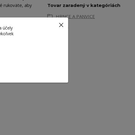
é rukoväte, aby
Tovar zaradený v kategóriách
HRNCE A PANVICE
Hrnce
a účely
ykoľvek