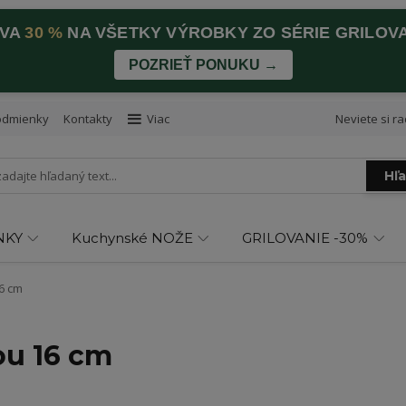
AVA
30 %
NA VŠETKY VÝROBKY ZO SÉRIE GRILOV
POZRIEŤ PONUKU →
odmienky
Kontakty
Viac
Neviete si ra
Hľ
NKY
Kuchynské NOŽE
GRILOVANIE -30%
6 cm
ou 16 cm