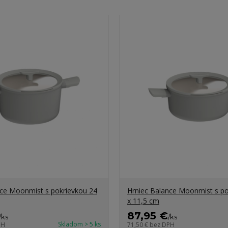
nce Moonmist s pokrievkou 24
Hrniec Balance Moonmist s po
x 11,5 cm
87,95 €
/
ks
/
ks
Skladom > 5 ks
PH
71,50 €
bez DPH