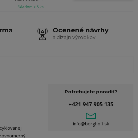
Skladom > 5 ks
arma
Ocenené návrhy
a dizajn výrobkov
Potrebujete poradiť?
+421 947 905 135
info@berghoff.sk
cyklovanej
e rovnomerný