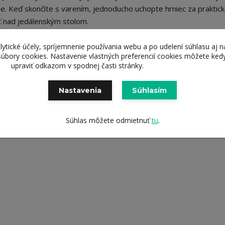
e. Keď skončíte s varením, jednoducho uchopte hrniec za praktick
kať nad jedálenským stolom.
lytické účely, spríjemnenie používania webu a po udelení súhlasu aj n
súbory cookies. Nastavenie vlastných preferencií cookies môžete ked
upraviť odkazom v spodnej časti stránky.
 energeticky úsporné varenie
Nastavenia
Súhlasím
Súhlas môžete odmietnuť
tu
.