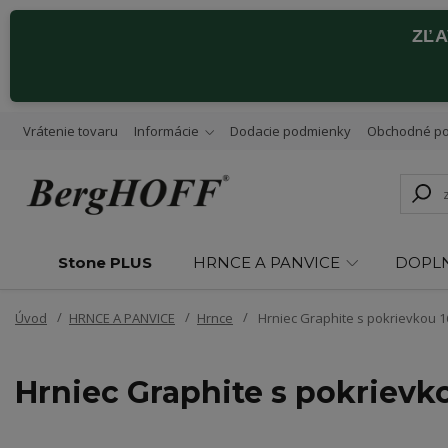
ZĽ
Vrátenie tovaru
Informácie
Dodacie podmienky
Obchodné p
Stone PLUS
HRNCE A PANVICE
DOPL
Úvod
HRNCE A PANVICE
Hrnce
Hrniec Graphite s pokrievkou 1
Hrniec Graphite s pokrievk