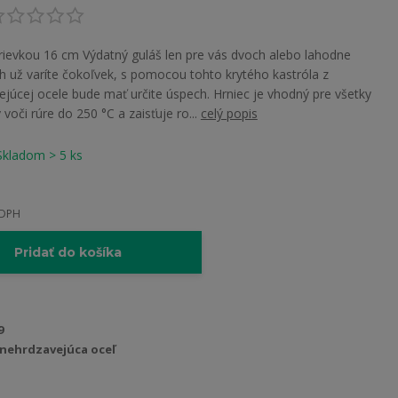
rievkou 16 cm Výdatný guláš len pre vás dvoch alebo lahodne
už varíte čokoľvek, s pomocou tohto krytého kastróla z
ejúcej ocele bude mať určite úspech. Hrniec je vhodný pre všetky
voči rúre do 250 °C a zaisťuje ro...
celý popis
Skladom > 5 ks
 DPH
Pridať do košíka
9
nehrdzavejúca oceľ