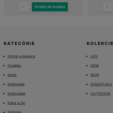
Pridať do košíka
KATEGÓRIE
KOLEKCI
Hrnce a panvice
LEO
Doplnky
GEM
Nože
RON
Grilovanie
ESSENTIALS
Stolovanie
OUTDOOR
Káva a čaj
Pečenie