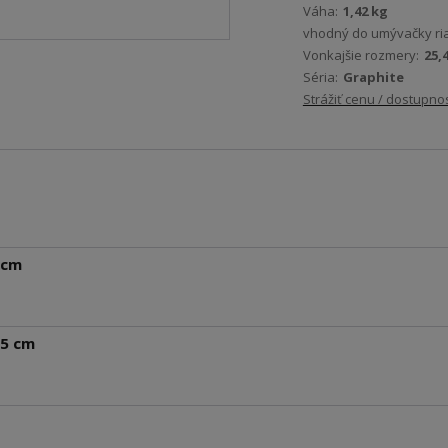
Váha:
1,42 kg
vhodný do umývačky ri
Vonkajšie rozmery:
25,
Séria:
Graphite
Strážiť cenu / dostupno
 cm
,5 cm