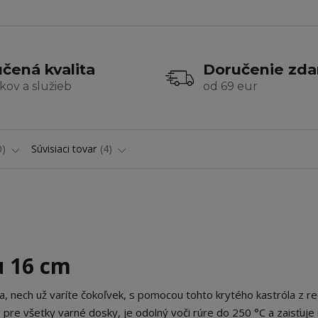
čená kvalita
Doručenie zd
kov a služieb
od 69 eur
0
Súvisiaci tovar
4
u 16 cm
 nech už varíte čokoľvek, s pomocou tohto krytého kastróla z re
 pre všetky varné dosky, je odolný voči rúre do 250 °C a zaisťuj