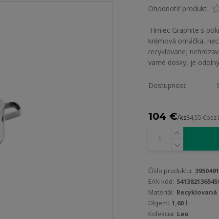
Ohodnotiť produkt
Hrniec Graphite s pok
krémová omáčka, nech 
recyklovanej nehrdzav
varné dosky, je odolný 
Dostupnosť
104 €
/
ks
84,55 €
bez
Číslo produktu:
3950491
EAN kód:
541382136545
Materiál:
Recyklovaná 
Objem:
1,60 l
Kolekcia:
Leo