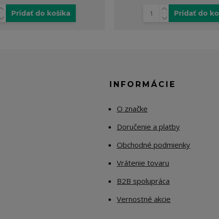
Pridať do košíka
Pridať do ko
E
INFORMÁCIE
O značke
Doručenie a platby
Obchodné podmienky
Vrátenie tovaru
B2B spolupráca
Vernostné akcie