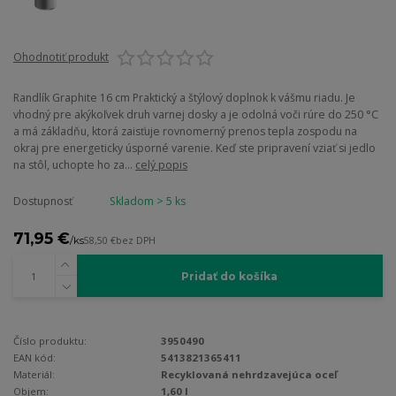
Ohodnotiť produkt
Randlík Graphite 16 cm Praktický a štýlový doplnok k vášmu riadu. Je
vhodný pre akýkoľvek druh varnej dosky a je odolná voči rúre do 250 °C
a má základňu, ktorá zaisťuje rovnomerný prenos tepla zospodu na
okraj pre energeticky úsporné varenie. Keď ste pripravení vziať si jedlo
na stôl, uchopte ho za...
celý popis
Dostupnosť
Skladom > 5 ks
71,95 €
/
ks
58,50 €
bez DPH
Pridať do košíka
Číslo produktu:
3950490
EAN kód:
5413821365411
Materiál:
Recyklovaná nehrdzavejúca oceľ
Objem:
1,60 l