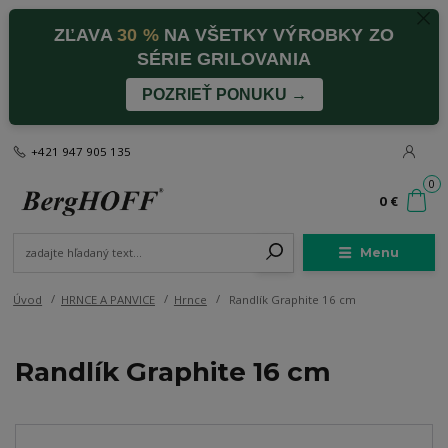
ZĽAVA
30 %
NA VŠETKY VÝROBKY ZO
SÉRIE GRILOVANIA
POZRIEŤ PONUKU →
+421 947 905 135
0
0 €
Menu
Úvod
HRNCE A PANVICE
Hrnce
Randlík Graphite 16 cm
Randlík Graphite 16 cm