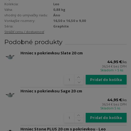
Kolekcia:
Leo
Váha:
0,88 kg
vhodný do umývačky riadu:
Áno
Vonkajšie rozmery:
16,50 x 16,50 x 9,00
Séria:
Graphite
Strážiť cenu / dostupnosť
Podobné produkty
Hrniec s pokrievkou Slate 20 cm
44,95 €
/
ks
36,54 €
bez DPH
Skladom > 5 ks
Pridať do košíka
Hrniec s pokrievkou Sage 20 cm
44,95 €
/
ks
36,54 €
bez DPH
Skladom 5 ks
Pridať do košíka
Hrniec Stone PLUS 20 cm s pokrievkou - Leo