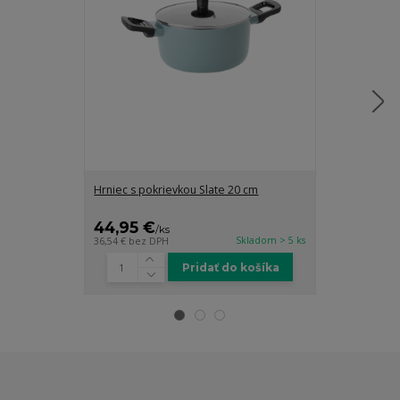
Hrniec s pokrievkou Slate 20 cm
Hrniec s pokr
44,95 €
44,95 €
/
ks
/
k
Skladom > 5 ks
36,54 €
bez DPH
36,54 €
bez DP
Pridať do košíka