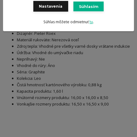
Vhodné pre všetky varné dosky vrátane indukcie
Nastavenia
Súhlasím
Ďalšie informácie:
Súhlas môžete odmietnuť
tu
.
Materiál tela: Recyklovaná nehrdzavejúca oceľ
Dizajnér: Pieter Roex
Materiál rukoväte:
Nerezová oceľ
Zdroj tepla: Vhodné pre všetky varné dosky vrátane indukcie
Údržba: Vhodné do umývačke riadu
Nepriľnavý: Nie
Vhodné do rúry: Áno
Séria: Graphite
Kolekcia: Leo
Čistá hmotnosť kartónového výrobku: 0,88 kg
Kapacita produktu: 1,60 l
Vnútorné rozmery produktu: 16,00 x 16,00 x 8,50
Vonkajšie rozmery produktu: 16,50 x 16,50 x 9,00