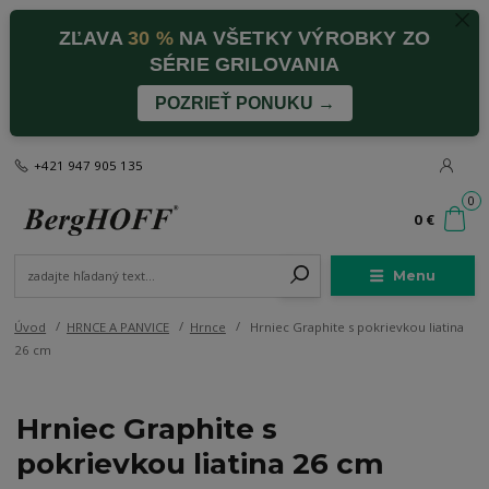
ZĽAVA
30 %
NA VŠETKY VÝROBKY ZO
SÉRIE GRILOVANIA
POZRIEŤ PONUKU →
+421 947 905 135
0
0 €
Menu
Úvod
HRNCE A PANVICE
Hrnce
Hrniec Graphite s pokrievkou liatina
26 cm
Hrniec Graphite s
pokrievkou liatina 26 cm