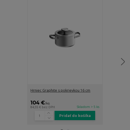
Hrniec Graphite s pokrievkou 16 cm
Hrniec Balanc
24 x 11,5 cm
104 €
87,95 €
/
ks
/
k
Skladom > 5 ks
84,55 €
bez DPH
71,50 €
bez DP
Pridať do košíka