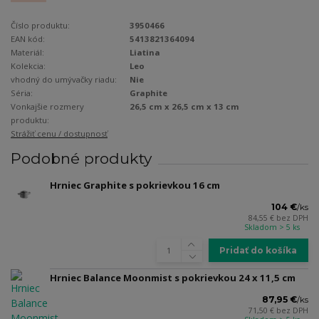
Číslo produktu:
3950466
EAN kód:
5413821364094
Materiál:
Liatina
Kolekcia:
Leo
vhodný do umývačky riadu:
Nie
Séria:
Graphite
Vonkajšie rozmery
26,5 cm x 26,5 cm x 13 cm
produktu:
Strážiť cenu / dostupnosť
Podobné produkty
Hrniec Graphite s pokrievkou 16 cm
104 €
/
ks
84,55 €
bez DPH
Skladom > 5 ks
Pridať do košíka
Hrniec Balance Moonmist s pokrievkou 24 x 11,5 cm
87,95 €
/
ks
71,50 €
bez DPH