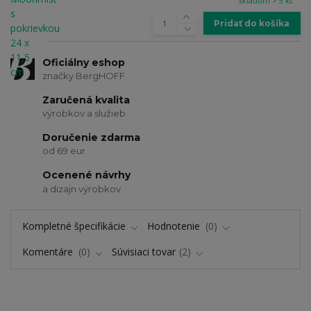
Skladom > 5 ks
Pridať do košíka
Oficiálny eshop
značky BergHOFF
Zaručená kvalita
výrobkov a služieb
Doručenie zdarma
od 69 eur
Ocenené návrhy
a dizajn výrobkov
Kompletné špecifikácie
Hodnotenie
0
Komentáre
0
Súvisiaci tovar
2