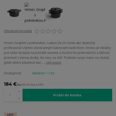
Ohodnotiť produkt
Hrniec Graphit s pokrievkou Liatina 26 cm Varte ako skutočný
profesionál s týmto všestranným liatinovým kastrólom. Hrniec je ideálny
pre vaše recepty na pomalé varenie a možno ho jednoducho a štýlovo
preniesť z varnej dosky, do rúry, na stôl. Poduste svoje mäso na chutný
guláš alebo pikantné kari, ...
celý popis
Dostupnosť
Skladom > 5 ks
184 €
/
ks
149,59 €
bez DPH
Pridať do košíka