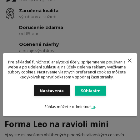
Zaručená kvalita
výrobkov a služieb
Doručenie zdarma
od 69 eur
Ocenené návrhy
a dizajn výrobkov
Pre základnú funkčnosť, analytické účely, spríjemnenie používania
webu a po udelení súhlasu aj na účely cielenia reklamy využívame
Kompletné špecifikácie
Hodnotenie
0
súbory cookies. Nastavenie vlastných preferencií cookies môžete
kedykoľvek upraviť odkazom v spodnej časti stránky.
Komentáre
0
Nastavenia
Súhlasím
Súhlas môžete odmietnuť
tu
.
Kompletné špecifikácie
Forma Leo na ravioli mini
Aj vy ste milovníkom oblúbených plnených talianských cestovín