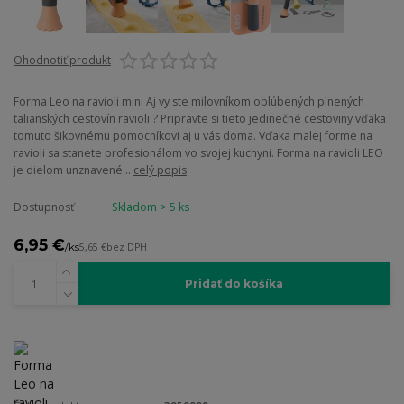
Ohodnotiť produkt
Forma Leo na ravioli mini Aj vy ste milovníkom oblúbených plnených
talianských cestovín ravioli ? Pripravte si tieto jedinečné cestoviny vďaka
tomuto šikovnému pomocníkovi aj u vás doma. Vďaka malej forme na
ravioli sa stanete profesionálom vo svojej kuchyni. Forma na ravioli LEO
je dielom unznavené...
celý popis
Dostupnosť
Skladom > 5 ks
6,95 €
/
ks
5,65 €
bez DPH
Pridať do košíka