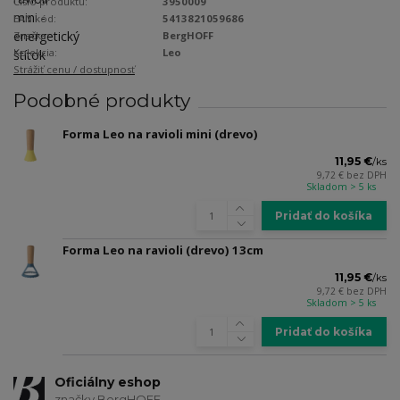
Číslo produktu:
3950009
EAN kód:
5413821059686
Značka:
BergHOFF
Kolekcia:
Leo
Strážiť cenu / dostupnosť
Podobné produkty
Forma Leo na ravioli mini (drevo)
11,95 €
/
ks
9,72 €
bez DPH
Skladom > 5 ks
Pridať do košíka
Forma Leo na ravioli (drevo) 13cm
11,95 €
/
ks
9,72 €
bez DPH
Skladom > 5 ks
Pridať do košíka
Oficiálny eshop
značky BergHOFF