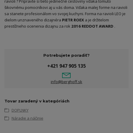
ravioli ? Pripravte si tieto jedinečné cestoviny vďaka tomuto
šikovnému pomocníkovi aj u vás doma. Vďaka malej forme na ravioli
sa stanete profesionálom vo svojej kuchyni. Forma na ravioli LEO je
dielom unznaveného dizajnéra
PIETR ROEX
a je držitelom
prestížneho ocenenia dizajnu za rok
2016 REDDOT AWARD
.
Potrebujete poradiť?
+421 947 905 135
info@berghoff.sk
Tovar zaradený v kategóriách
DOPLNKY
Náradie a náčinie